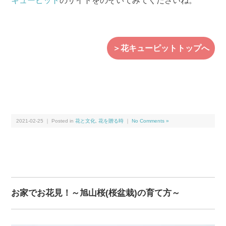
キューピット
のサイトをのぞいてみてくださいね。
＞花キューピットトップへ
2021-02-25 ｜ Posted in
花と文化
,
花を贈る時
｜
No Comments »
お家でお花見！～旭山桜(桜盆栽)の育て方～