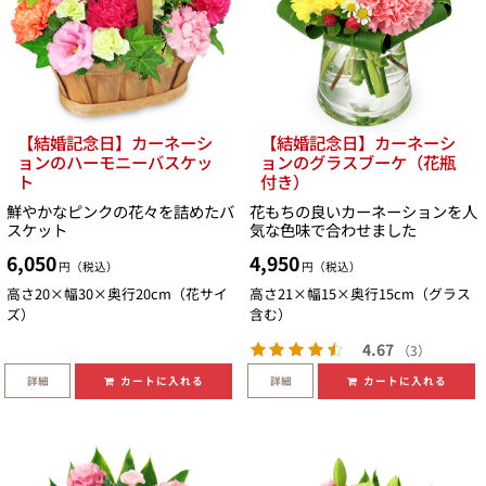
【結婚記念日】カーネーシ
【結婚記念日】カーネーシ
ョンのハーモニーバスケッ
ョンのグラスブーケ（花瓶
ト
付き）
鮮やかなピンクの花々を詰めたバ
花もちの良いカーネーションを人
スケット
気な色味で合わせました
6,050
4,950
円（税込）
円（税込）
高さ20×幅30×奥行20cm（花サイ
高さ21×幅15×奥行15cm（グラス
ズ）
含む）
4.67
（3）
詳細
詳細
カートに入れる
カートに入れる