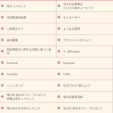
ーブドフラワー
季節のイベント
ひまわり ギフト・プレゼント
法人のお客様は
季節のイベント
花キューピット
特集
お盆 花（新盆・初盆）
お盆 花（新
ビジネス花キューピット
盆・初盆）
お盆 花（新盆・初盆）
お盆・お供え 花とセットギ
フト
お盆・お供え プリザーブドフラワー
ひまわり ギフト・プ
当日配達特急便
セミオーダー
レゼント特集
夏の花贈り・お中元・暑中見舞い 花のギフト特集
敬老の日におくる花ギフト・プレゼント特集
敬老の日におくる
ご利用ガイド
よくある質問
花ギフト・プレゼント特集
敬老の日 花のおすすめランキング
敬
老の日 花鉢植えのギフト・プレゼント特集
敬老の日 花とセットギ
会社概要
プライバシーポリシー
フト・プレゼント特集
敬老の日の花 全てのギフト一覧
キャン
ペーン
映画『ウォーターガーディアンズ』コラボキャンペーン
特定商取引に関する法律に基づく表
X（旧Twitter）
示
誕生日の花を探す
「きょう誕生日なんです」キャンペーン
誕生日フラワーギフト
誕生日フラワーギフト特集
誕生日フラワ
facebook
Instagram
ーギフト商品一覧
バラ
ユリ
トルコキキョウ
8月の誕生花
(トルコキキョウ)
9月の誕生花(リンドウ)
誕生日セットギフト
YouTube
LINE
用途か
キャンペーン
「きょう誕生日なんです」キャンペーン
ら探す
お祝いの花特集
当日配達特急便
お祝い商品一覧
お
ごっこランド
公式ブログ“花だより”
祝い
開店・開業祝い
新築・引っ越し祝い
退職祝い
結婚記
念日
結婚祝い
出産祝い
退院祝い・快気祝い
還暦祝い・長
母の日 花のギフト・プレゼント
母の日産直花鉢
特集は花キューピット
寿祝い
プチギフト
ペットのお祝いフラワー
お中元・暑中見
舞い
敬老の日
お供え・お悔やみ
当日配達特急便 お供え
お
母の日おすすめランキング
父の日 花のギフト・プレゼント
供え・お悔やみ商品一覧
お供え・お悔やみの花
四十九日法要以