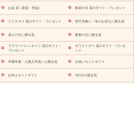
降に贈る花
通夜・葬儀に贈る花
お供え お花とセットギフト
お盆 花（新盆・初盆）
敬老の日 花のギフト・プレゼント
お供え プリザーブドフラワー
ペットのお供えフラワー
お盆（新
盆・初盆）
その他
お祝い返し
お見舞い
お取り寄せギフト
ビジネス用
ご自宅用
観葉植物
ミディ胡蝶蘭
プリザーブ
クリスマス 花のギフト・プレゼント
喪中見舞い・冬のお供えに贈る花
スタイルから探す
ドフラワー
アレンジメント
花束
スタ
ンド花
お祝い
お供え・お悔やみ
胡蝶蘭
胡蝶蘭・花鉢
ミ
成人の日に贈る花
愛妻の日に贈る花
ディ胡蝶蘭・お祝い
ミディ胡蝶蘭・お供え
世界初の青色胡蝶蘭
フラワーバレンタイン 花のギフト・
ホワイトデー 花のギフト・プレゼ
観葉植物
観葉植物
産直多肉植物
プリザーブドフラワー
プレゼント
ント
お祝い
お供え・お悔やみ
花とセットギフト
セミオーダー
プチギフト（hanamore -ハナモア-）
花とみどりのeギフト
花
卒園卒業・入園入学祝いに贈る花
お祝いセットギフト
キューピットのeGfit
カラー
ピンク
イエローオレンジ
レッ
予算から探す
ド
お花の種類
バラ
ユリ
トルコキキョウ
お供えセットギフト
365日の誕生花
お祝い
お祝い・
3000円～
お祝い・
4000円～
お祝い・
5000円～
お祝い・
7000円～
お祝い・
10000円～
お供え・お
「きょう誕生日なんです」キャンペ
花キューピット公式アプリ
ーン
悔やみ
お供え・お悔やみ・
3000円～
お供え・お悔やみ・
5000
円～
お供え・お悔やみ・
7000円～
お供え・お悔やみ・
10000
花とみどりのeギフト
読み物
円～
注目されている記事
365日の誕生花カレンダー
開店・開業祝
いのマナー
定年退職祝いのマナー
お祝いを贈るときのマナー・
ルール
花キューピットのお祝いコラム一覧
誕生日のお花を「色
彩心理学」で選ぶ方法
結婚祝いの予算相場
出産祝いお役立ち情