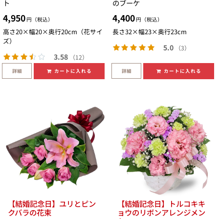
ト
のブーケ
4,950
4,400
円（税込）
円（税込）
高さ20×幅20×奥行20cm（花サイ
長さ32×幅23×奥行23cm
ズ）
5.0
（3）
3.58
（12）
詳細
詳細
カートに入れる
カートに入れる
【結婚記念日】ユリとピン
【結婚記念日】トルコキキ
クバラの花束
ョウのリボンアレンジメン