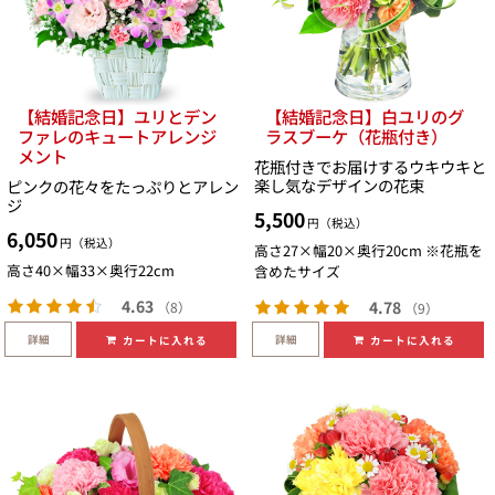
【結婚記念日】ユリとデン
【結婚記念日】白ユリのグ
ファレのキュートアレンジ
ラスブーケ（花瓶付き）
メント
花瓶付きでお届けするウキウキと
楽し気なデザインの花束
ピンクの花々をたっぷりとアレン
ジ
5,500
円（税込）
6,050
円（税込）
高さ27×幅20×奥行20cm ※花瓶を
高さ40×幅33×奥行22cm
含めたサイズ
4.63
4.78
（8）
（9）
詳細
詳細
カートに入れる
カートに入れる