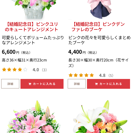
【結婚記念日】ピンクユリ
【結婚記念日】ピンクデン
のキュートアレンジメント
ファレのブーケ
可愛らしくてボリュームたっぷり
ピンクの花々を可愛らしくまとめ
なアレンジメント
たブーケ
6,600
4,400
円（税込）
円（税込）
高さ36×幅31×奥行23cm
長さ30×幅30×奥行20cm（花サイ
ズ）
4.0
（3）
4.8
（5）
詳細
詳細
カートに入れる
カートに入れる