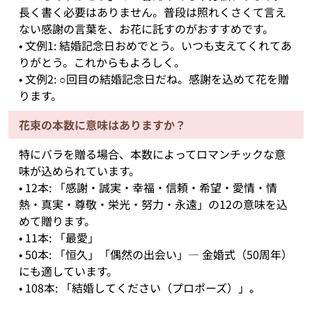
長く書く必要はありません。普段は照れくさくて言え
ない感謝の言葉を、お花に託すのがおすすめです。
• 文例1: 結婚記念日おめでとう。いつも支えてくれてあ
りがとう。これからもよろしく。
• 文例2: ○回目の結婚記念日だね。感謝を込めて花を贈
ります。
花束の本数に意味はありますか？
特にバラを贈る場合、本数によってロマンチックな意
味が込められています。
• 12本: 「感謝・誠実・幸福・信頼・希望・愛情・情
熱・真実・尊敬・栄光・努力・永遠」の12の意味を込
めて贈ります。
• 11本: 「最愛」
• 50本: 「恒久」「偶然の出会い」— 金婚式（50周年）
にも適しています。
• 108本: 「結婚してください（プロポーズ）」。