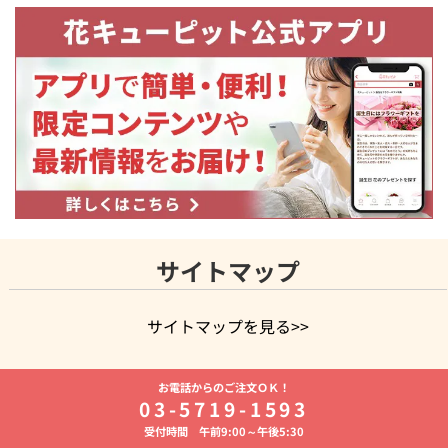
サイトマップ
サイトマップを見る>>
よく贈られる花
お祝いの花特集
誕生日フラワーギフト特集
お電話からのご注文ＯＫ！
8月の誕生花(トルコキキョウ)
開店・開業祝い
退職祝い
結
03-5719-1593
婚記念日
お供え・お悔やみ
お供え・お悔やみの花
四十九日
受付時間 午前9:00～午後5:30
法要以降に贈る花
通夜・葬儀に贈る花
胡蝶蘭・花鉢
プリザ