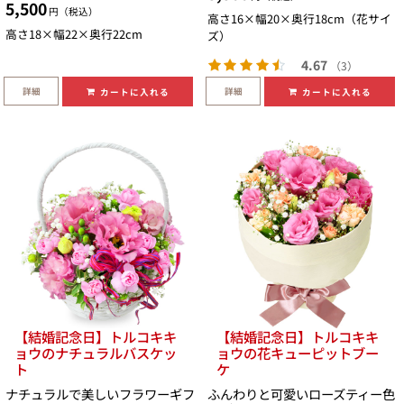
5,500
円（税込）
高さ16×幅20×奥行18cm（花サイ
高さ18×幅22×奥行22cm
ズ）
4.67
（3）
詳細
詳細
カートに入れる
カートに入れる
【結婚記念日】トルコキキ
【結婚記念日】トルコキキ
ョウのナチュラルバスケッ
ョウの花キューピットブー
ト
ケ
ナチュラルで美しいフラワーギフ
ふんわりと可愛いローズティー色