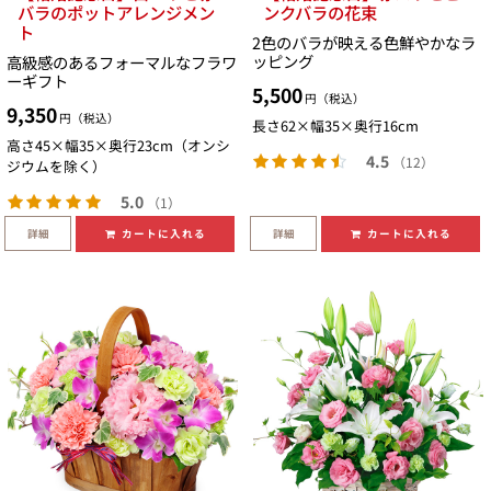
バラのポットアレンジメン
ンクバラの花束
ト
2色のバラが映える色鮮やかなラ
ッピング
高級感のあるフォーマルなフラワ
ーギフト
5,500
円（税込）
9,350
円（税込）
長さ62×幅35×奥行16cm
高さ45×幅35×奥行23cm（オンシ
4.5
（12）
ジウムを除く）
5.0
（1）
詳細
詳細
カートに入れる
カートに入れる