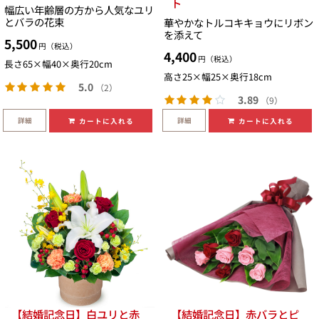
ト
幅広い年齢層の方から人気なユリ
とバラの花束
華やかなトルコキキョウにリボン
を添えて
5,500
円（税込）
4,400
円（税込）
長さ65×幅40×奥行20cm
高さ25×幅25×奥行18cm
5.0
（2）
3.89
（9）
詳細
詳細
カートに入れる
カートに入れる
【結婚記念日】白ユリと赤
【結婚記念日】赤バラとピ