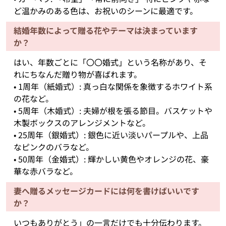
ど温かみのある色は、お祝いのシーンに最適です。
結婚年数によって贈る花やテーマは決まっています
か？
はい、年数ごとに「〇〇婚式」という名称があり、そ
れにちなんだ贈り物が喜ばれます。
• 1周年（紙婚式）: 真っ白な関係を象徴するホワイト系
の花など。
• 5周年（木婚式）: 夫婦が根を張る節目。バスケットや
木製ボックスのアレンジメントなど。
• 25周年（銀婚式）: 銀色に近い淡いパープルや、上品
なピンクのバラなど。
• 50周年（金婚式）: 輝かしい黄色やオレンジの花、豪
華な赤バラなど。
妻へ贈るメッセージカードには何を書けばいいです
か？
いつもありがとう」の一言だけでも十分伝わります。