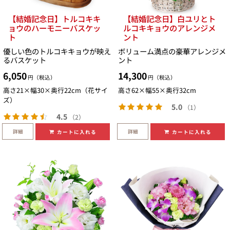
【結婚記念日】トルコキキ
【結婚記念日】白ユリとト
ョウのハーモニーバスケッ
ルコキキョウのアレンジメ
ト
ント
優しい色のトルコキキョウが映え
ボリューム満点の豪華アレンジメ
るバスケット
ント
6,050
14,300
円（税込）
円（税込）
高さ21×幅30×奥行22cm（花サイ
高さ62×幅55×奥行32cm
ズ）
5.0
（1）
4.5
（2）
詳細
詳細
カートに入れる
カートに入れる