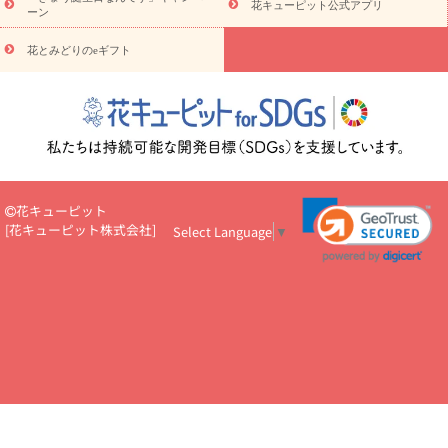
お供え・お悔やみ
お供え・お悔やみ・
3000円～
お供え・お
花キューピット公式アプリ
ーン
悔やみ・
5000円～
お供え・お悔やみ・
7000円～
お供え・お悔
読み物
やみ・
10000円～
花とみどりのeギフト
注目されている記事
365日の誕生花カレンダー
開店・開業祝
いのマナー
定年退職祝いのマナー
お祝いを贈るときのマナー・
ルール
花キューピットのお祝いコラム一覧
誕生日のお花を「色
彩心理学」で選ぶ方法
結婚祝いの予算相場
出産祝いお役立ち情
報
転職祝いのマナー基礎知識
ペットのお祝いワンポイントアド
バイス
スタンド花（フラスタ）のマナー
お見舞いのマナーとル
ール
新築引っ越し祝いコラム
お祝い花のマナー総まとめ
職
花キューピット
場上司や先輩へ贈るお祝い花の正解は？
開店祝いの花 選び方ガイ
[
花キューピット株式会社
]
Select Language
▼
ド（早見表あり）
お供えを贈るときのマナー・ルール
花キューピットのお供え・
お悔やみ・仏花コラム一覧
花キューピットの仏花のルール・マナ
ーQ&A
ペットの供花の基礎知識とペットロスを癒す向き合い方
一周忌のマナー
四十九日の基礎知識
お盆のルール・マナー
お彼岸のルール・マナー
キリスト教のお葬式の流れ【マナー基礎
知識】
お供え花のマナー総まとめ
仏花の選び方ガイド（早見表
あり)
花キューピット×専門家
CO2排出量削減 / SDGsを考える
プロ直伝10のテクニック
花美人5人の「花のある暮らし」
美
しい“花とお祝い”の世界
花贈りをもっと楽しみたい
男性は花を