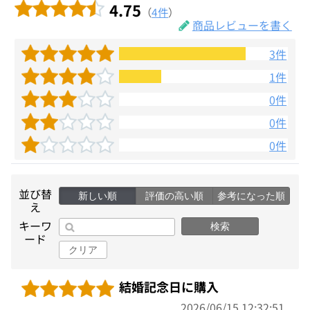
4.75
（
4件
）
商品レビューを書く
3件
1件
0件
0件
0件
並び替
新しい順
評価の高い順
参考になった順
え
キーワ
検索
ード
クリア
結婚記念日に購入
2026/06/15 12:32:51