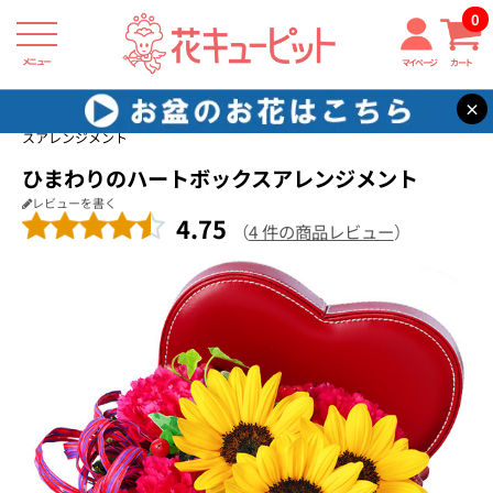
0
メニュー
マイページ
カート
×
花キューピット
結婚記念日
【結婚記念日】ひまわりのハートボック
スアレンジメント
ひまわりのハートボックスアレンジメント
レビューを書く
4.75
（
4 件の商品レビュー
）