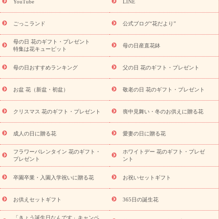
ギフト
キャンペーン
「きょう誕生日なんです」キャンペーン
YouTube
LINE
用途から探す
お祝いの花特集
当日配達特急便
お祝い商品
一覧
お祝い
開店・開業祝い
新築・引っ越し祝い
退職祝い
ごっこランド
公式ブログ“花だより”
結婚記念日
結婚祝い
出産祝い
退院祝い・快気祝い
還暦
祝い・長寿祝い
プチギフト
ペットのお祝いフラワー
お中
母の日 花のギフト・プレゼント
母の日産直花鉢
特集は花キューピット
元・暑中見舞い
敬老の日
お供え・お悔やみ
当日配達特急便
お供え
お供え・お悔やみ商品一覧
お供え・お悔やみの花
四
母の日おすすめランキング
父の日 花のギフト・プレゼント
十九日法要以降に贈る花
通夜・葬儀に贈る花
お供え お花とセッ
トギフト
お供え プリザーブドフラワー
ペットのお供えフラワー
お盆 花（新盆・初盆）
敬老の日 花のギフト・プレゼント
お盆（新盆・初盆）
その他
お祝い返し
お見舞い
お取り
寄せギフト
ビジネス用
ご自宅用
観葉植物
ミディ胡蝶蘭
クリスマス 花のギフト・プレゼント
喪中見舞い・冬のお供えに贈る花
スタイルから探す
プリザーブドフラワー
アレンジメント
花束
スタンド花
お祝い
お供え・お悔やみ
胡蝶蘭
胡蝶
成人の日に贈る花
愛妻の日に贈る花
蘭・花鉢
ミディ胡蝶蘭・お祝い
ミディ胡蝶蘭・お供え
世界初
の青色胡蝶蘭
観葉植物
観葉植物
産直多肉植物
プリザーブ
フラワーバレンタイン 花のギフト・
ホワイトデー 花のギフト・プレゼ
ドフラワー
お祝い
お供え・お悔やみ
花とセットギフト
セ
プレゼント
ント
ミオーダー
プチギフト（hanamore -ハナモア-）
花とみどりの
eギフト
花キューピットのeGfit
カラー
ピンク
イエローオ
卒園卒業・入園入学祝いに贈る花
お祝いセットギフト
予
レンジ
レッド
お花の種類
バラ
ユリ
トルコキキョウ
算から探す
お祝い
お祝い・
3000円～
お祝い・
4000円～
お供えセットギフト
365日の誕生花
お祝い・
5000円～
お祝い・
7000円～
お祝い・
10000円～
「きょう誕生日なんです」キャンペ