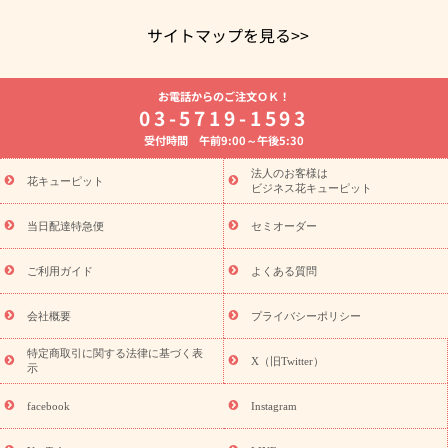
サイトマップを見る>>
よく贈られる花
お祝いの花特集
誕生日フラワーギフト特集
お電話からのご注文ＯＫ！
8月の誕生花(トルコキキョウ)
開店・開業祝い
退職祝い
結
03-5719-1593
婚記念日
お供え・お悔やみ
お供え・お悔やみの花
四十九日
受付時間 午前9:00～午後5:30
法要以降に贈る花
通夜・葬儀に贈る花
胡蝶蘭・花鉢
プリザ
ーブドフラワー
季節のイベント
ひまわり ギフト・プレゼント
法人のお客様は
季節のイベント
花キューピット
特集
お盆 花（新盆・初盆）
お盆 花（新
ビジネス花キューピット
盆・初盆）
お盆 花（新盆・初盆）
お盆・お供え 花とセットギ
フト
お盆・お供え プリザーブドフラワー
ひまわり ギフト・プ
当日配達特急便
セミオーダー
レゼント特集
夏の花贈り・お中元・暑中見舞い 花のギフト特集
敬老の日におくる花ギフト・プレゼント特集
敬老の日におくる
ご利用ガイド
よくある質問
花ギフト・プレゼント特集
敬老の日 花のおすすめランキング
敬
老の日 花鉢植えのギフト・プレゼント特集
敬老の日 花とセットギ
会社概要
プライバシーポリシー
フト・プレゼント特集
敬老の日の花 全てのギフト一覧
キャン
誕生日の花を
特定商取引に関する法律に基づく表
ペーン
「きょう誕生日なんです」キャンペーン
X（旧Twitter）
示
探す
誕生日フラワーギフト
誕生日フラワーギフト特集
誕生
日フラワーギフト商品一覧
バラ
ユリ
トルコキキョウ
8月の
facebook
Instagram
誕生花(トルコキキョウ)
9月の誕生花(リンドウ)
誕生日セット