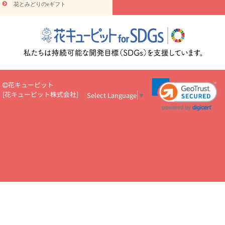
花とみどりのeギフト
読み物
円～
注目されている記事
365日の誕生花カレンダー
開店・開業祝
いのマナー
定年退職祝いのマナー
お祝いを贈るときのマナー・
ルール
花キューピットのお祝いコラム一覧
誕生日のお花を「色
彩心理学」で選ぶ方法
結婚祝いの予算相場
出産祝いお役立ち情
報
転職祝いのマナー基礎知識
ペットのお祝いワンポイントアド
バイス
スタンド花（フラスタ）のマナー
お見舞いのマナーとル
花キューピット
ール
新築引っ越し祝いコラム
お祝い花のマナー総まとめ
職
[
花キューピット株式会社
]
Select Language
▼
場上司や先輩へ贈るお祝い花の正解は？
開店祝いの花 選び方ガイ
ド（早見表あり）
お供えを贈るときのマナー・ルール
花キューピットのお供え・
お悔やみ・仏花コラム一覧
花キューピットの仏花のルール・マナ
ーQ&A
ペットの供花の基礎知識とペットロスを癒す向き合い方
一周忌のマナー
四十九日の基礎知識
お盆のルール・マナー
お彼岸のルール・マナー
キリスト教のお葬式の流れ【マナー基礎
知識】
お供え花のマナー総まとめ
仏花の選び方ガイド（早見表
あり)
花キューピット×専門家
CO2排出量削減 / SDGsを考える
プロ直伝10のテクニック
花美人5人の「花のある暮らし」
美
しい“花とお祝い”の世界
花贈りをもっと楽しみたい
男性は花を
もらってうれしい？アンケート
テレワークにおすすめの観葉植
物・花
室内でお花の写真を撮るポイントを紹介
フラワーアレン