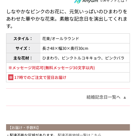
住所を知らない相手にeギフトで贈る
のeギフトとは？
しなやかなピンクのお花に、元気いっぱいのひまわりを
あわせた華やかな花束。素敵な記念日を演出してくれま
す。
スタイル：
花束/オールラウンド
サイズ：
長さ48×幅30×奥行30cm
主な花材：
ひまわり、ピンクトルコキキョウ、ピンクバラ
※メッセージ対応可(無料メッセージ30文字以内)
※
17時でのご注文で翌日お届け
結婚記念日一覧へ
【お届け・手数料】
配達不能な区域があります。
配達不能地域一覧はこちら