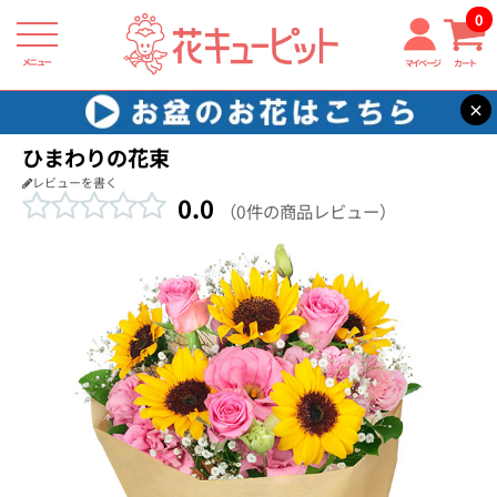
0
メニュー
マイページ
カート
×
花キューピット
結婚記念日
【結婚記念日】ひまわりの花束
ひまわりの花束
レビューを書く
0.0
（0件の商品レビュー）