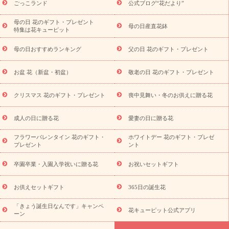
お祝いの花特集
当日配達特急便
お祝い商品一覧
お
ごっこランド
公式ブログ“花だより”
祝い
開店・開業祝い
新築・引っ越し祝い
退職祝い
結婚記
念日
結婚祝い
出産祝い
退院祝い・快気祝い
還暦祝い・長
母の日 花のギフト・プレゼント
母の日産直花鉢
特集は花キューピット
寿祝い
プチギフト
ペットのお祝いフラワー
お中元・暑中見
舞い
敬老の日
お供え・お悔やみ
当日配達特急便 お供え
お
母の日おすすめランキング
父の日 花のギフト・プレゼント
供え・お悔やみ商品一覧
お供え・お悔やみの花
四十九日法要以
降に贈る花
通夜・葬儀に贈る花
お供え お花とセットギフト
お盆 花（新盆・初盆）
敬老の日 花のギフト・プレゼント
お供え プリザーブドフラワー
ペットのお供えフラワー
お盆（新
盆・初盆）
その他
お祝い返し
お見舞い
お取り寄せギフト
ビジネス用
ご自宅用
観葉植物
ミディ胡蝶蘭
プリザーブ
クリスマス 花のギフト・プレゼント
喪中見舞い・冬のお供えに贈る花
スタイルから探す
ドフラワー
アレンジメント
花束
スタ
ンド花
お祝い
お供え・お悔やみ
胡蝶蘭
胡蝶蘭・花鉢
ミ
成人の日に贈る花
愛妻の日に贈る花
ディ胡蝶蘭・お祝い
ミディ胡蝶蘭・お供え
世界初の青色胡蝶蘭
フラワーバレンタイン 花のギフト・
ホワイトデー 花のギフト・プレゼ
観葉植物
観葉植物
産直多肉植物
プリザーブドフラワー
プレゼント
ント
お祝い
お供え・お悔やみ
花とセットギフト
セミオーダー
プチギフト（hanamore -ハナモア-）
花とみどりのeギフト
花
卒園卒業・入園入学祝いに贈る花
お祝いセットギフト
キューピットのeGfit
カラー
ピンク
イエローオレンジ
レッ
予算から探す
ド
お花の種類
バラ
ユリ
トルコキキョウ
お供えセットギフト
365日の誕生花
お祝い
お祝い・
3000円～
お祝い・
4000円～
お祝い・
5000円～
お祝い・
7000円～
お祝い・
10000円～
お供え・お
「きょう誕生日なんです」キャンペ
花キューピット公式アプリ
ーン
悔やみ
お供え・お悔やみ・
3000円～
お供え・お悔やみ・
5000
円～
お供え・お悔やみ・
7000円～
お供え・お悔やみ・
10000