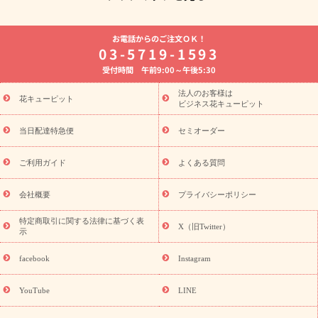
よく贈られる花
お祝いの花特集
誕生日フラワーギフト特集
お電話からのご注文ＯＫ！
8月の誕生花(トルコキキョウ)
開店・開業祝い
退職祝い
結
03-5719-1593
婚記念日
お供え・お悔やみ
お供え・お悔やみの花
四十九日
受付時間 午前9:00～午後5:30
法要以降に贈る花
通夜・葬儀に贈る花
胡蝶蘭・花鉢
プリザ
ーブドフラワー
季節のイベント
ひまわり ギフト・プレゼント
法人のお客様は
季節のイベント
花キューピット
特集
お盆 花（新盆・初盆）
お盆 花（新
ビジネス花キューピット
盆・初盆）
お盆 花（新盆・初盆）
お盆・お供え 花とセットギ
フト
お盆・お供え プリザーブドフラワー
ひまわり ギフト・プ
当日配達特急便
セミオーダー
レゼント特集
夏の花贈り・お中元・暑中見舞い 花のギフト特集
敬老の日におくる花ギフト・プレゼント特集
敬老の日におくる
ご利用ガイド
よくある質問
花ギフト・プレゼント特集
敬老の日 花のおすすめランキング
敬
老の日 花鉢植えのギフト・プレゼント特集
敬老の日 花とセットギ
会社概要
プライバシーポリシー
フト・プレゼント特集
敬老の日の花 全てのギフト一覧
キャン
ペーン
映画『ウォーターガーディアンズ』コラボキャンペーン
特定商取引に関する法律に基づく表
X（旧Twitter）
示
誕生日の花を探す
「きょう誕生日なんです」キャンペーン
誕生日フラワーギフト
誕生日フラワーギフト特集
誕生日フラワ
facebook
Instagram
ーギフト商品一覧
バラ
ユリ
トルコキキョウ
8月の誕生花
(トルコキキョウ)
9月の誕生花(リンドウ)
誕生日セットギフト
YouTube
LINE
用途か
キャンペーン
「きょう誕生日なんです」キャンペーン
ら探す