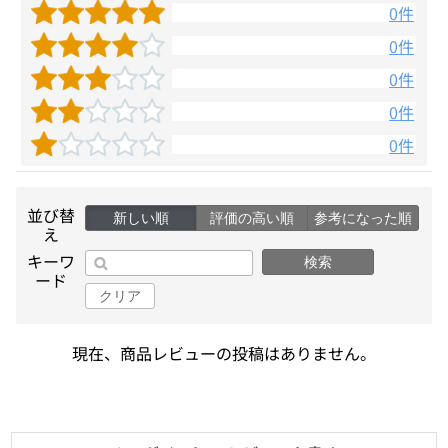
0件
0件
0件
0件
0件
並び替
新しい順
評価の高い順
参考になった順
え
キーワ
検索
ード
クリア
現在、商品レビューの投稿はありません。