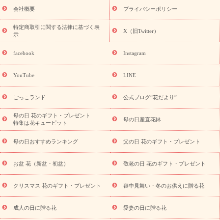
老の日 花鉢植えのギフト・プレゼント特集
敬老の日 花とセットギ
会社概要
プライバシーポリシー
フト・プレゼント特集
敬老の日の花 全てのギフト一覧
キャン
誕生日の花を
特定商取引に関する法律に基づく表
ペーン
「きょう誕生日なんです」キャンペーン
X（旧Twitter）
示
探す
誕生日フラワーギフト
誕生日フラワーギフト特集
誕生
日フラワーギフト商品一覧
バラ
ユリ
トルコキキョウ
8月の
facebook
Instagram
誕生花(トルコキキョウ)
9月の誕生花(リンドウ)
誕生日セット
ギフト
キャンペーン
「きょう誕生日なんです」キャンペーン
YouTube
LINE
用途から探す
お祝いの花特集
当日配達特急便
お祝い商品
一覧
お祝い
開店・開業祝い
新築・引っ越し祝い
退職祝い
ごっこランド
公式ブログ“花だより”
結婚記念日
結婚祝い
出産祝い
退院祝い・快気祝い
還暦
祝い・長寿祝い
プチギフト
ペットのお祝いフラワー
お中
母の日 花のギフト・プレゼント
母の日産直花鉢
特集は花キューピット
元・暑中見舞い
敬老の日
お供え・お悔やみ
当日配達特急便
お供え
お供え・お悔やみ商品一覧
お供え・お悔やみの花
四
母の日おすすめランキング
父の日 花のギフト・プレゼント
十九日法要以降に贈る花
通夜・葬儀に贈る花
お供え お花とセッ
トギフト
お供え プリザーブドフラワー
ペットのお供えフラワー
お盆 花（新盆・初盆）
敬老の日 花のギフト・プレゼント
お盆（新盆・初盆）
その他
お祝い返し
お見舞い
お取り
寄せギフト
ビジネス用
ご自宅用
観葉植物
ミディ胡蝶蘭
クリスマス 花のギフト・プレゼント
喪中見舞い・冬のお供えに贈る花
スタイルから探す
プリザーブドフラワー
アレンジメント
花束
スタンド花
お祝い
お供え・お悔やみ
胡蝶蘭
胡蝶
成人の日に贈る花
愛妻の日に贈る花
蘭・花鉢
ミディ胡蝶蘭・お祝い
ミディ胡蝶蘭・お供え
世界初