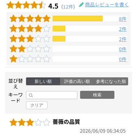
4.5
商品レビューを書く
（
12件
）
8件
2件
2件
0件
0件
並び替
新しい順
評価の高い順
参考になった順
え
キーワ
検索
ード
クリア
薔薇の品質
2026/06/09 06:34:05