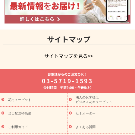
サイトマップ
サイトマップを見る>>
よく贈られる花
お祝いの花特集
誕生日フラワーギフト特集
お電話からのご注文ＯＫ！
8月の誕生花(トルコキキョウ)
開店・開業祝い
退職祝い
結
03-5719-1593
婚記念日
お供え・お悔やみ
お供え・お悔やみの花
四十九日
受付時間 午前9:00～午後5:30
法要以降に贈る花
通夜・葬儀に贈る花
胡蝶蘭・花鉢
プリザ
ーブドフラワー
季節のイベント
ひまわり ギフト・プレゼント
法人のお客様は
季節のイベント
花キューピット
特集
お盆 花（新盆・初盆）
お盆 花（新
ビジネス花キューピット
盆・初盆）
お盆 花（新盆・初盆）
お盆・お供え 花とセットギ
フト
お盆・お供え プリザーブドフラワー
ひまわり ギフト・プ
当日配達特急便
セミオーダー
レゼント特集
夏の花贈り・お中元・暑中見舞い 花のギフト特集
敬老の日におくる花ギフト・プレゼント特集
敬老の日におくる
ご利用ガイド
よくある質問
花ギフト・プレゼント特集
敬老の日 花のおすすめランキング
敬