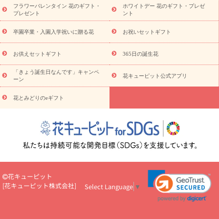
の青色胡蝶蘭
観葉植物
観葉植物
産直多肉植物
プリザーブ
フラワーバレンタイン 花のギフト・
ホワイトデー 花のギフト・プレゼ
ドフラワー
お祝い
お供え・お悔やみ
花とセットギフト
セ
プレゼント
ント
ミオーダー
プチギフト（hanamore -ハナモア-）
花とみどりの
eギフト
花キューピットのeGfit
カラー
ピンク
イエローオ
卒園卒業・入園入学祝いに贈る花
お祝いセットギフト
予
レンジ
レッド
お花の種類
バラ
ユリ
トルコキキョウ
算から探す
お祝い
お祝い・
3000円～
お祝い・
4000円～
お供えセットギフト
365日の誕生花
お祝い・
5000円～
お祝い・
7000円～
お祝い・
10000円～
「きょう誕生日なんです」キャンペ
お供え・お悔やみ
お供え・お悔やみ・
3000円～
お供え・お
花キューピット公式アプリ
ーン
悔やみ・
5000円～
お供え・お悔やみ・
7000円～
お供え・お悔
読み物
やみ・
10000円～
花とみどりのeギフト
注目されている記事
365日の誕生花カレンダー
開店・開業祝
いのマナー
定年退職祝いのマナー
お祝いを贈るときのマナー・
ルール
花キューピットのお祝いコラム一覧
誕生日のお花を「色
彩心理学」で選ぶ方法
結婚祝いの予算相場
出産祝いお役立ち情
報
転職祝いのマナー基礎知識
ペットのお祝いワンポイントアド
バイス
スタンド花（フラスタ）のマナー
お見舞いのマナーとル
ール
新築引っ越し祝いコラム
お祝い花のマナー総まとめ
職
花キューピット
場上司や先輩へ贈るお祝い花の正解は？
開店祝いの花 選び方ガイ
[
花キューピット株式会社
]
Select Language
▼
ド（早見表あり）
お供えを贈るときのマナー・ルール
花キューピットのお供え・
お悔やみ・仏花コラム一覧
花キューピットの仏花のルール・マナ