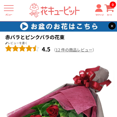
0
メニュー
マイページ
カート
×
花キューピット
結婚記念日
【結婚記念日】赤バラとピンクバラの花束
赤バラとピンクバラの花束
レビューを書く
4.5
（
12 件の商品レビュー
）