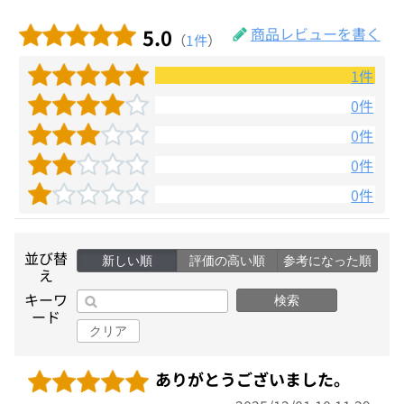
5.0
商品レビューを書く
（
1件
）
1件
0件
0件
0件
0件
並び替
新しい順
評価の高い順
参考になった順
え
キーワ
検索
ード
クリア
ありがとうございました。