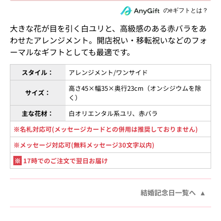
住所を知らない相手にeギフトで贈る
のeギフトとは？
大きな花が目を引く白ユリと、高級感のある赤バラをあ
わせたアレンジメント。開店祝い・移転祝いなどのフォ
ーマルなギフトとしても最適です。
スタイル：
アレンジメント/ワンサイド
高さ45×幅35×奥行23cm（オンシジウムを除
サイズ：
く）
主な花材：
白オリエンタル系ユリ、赤バラ
※名札対応可(メッセージカードとの併用は推奨しておりません)
※メッセージ対応可(無料メッセージ30文字以内)
※
17時でのご注文で翌日お届け
結婚記念日一覧へ