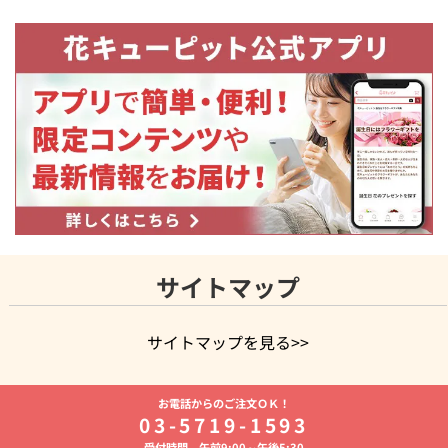
サイトマップ
サイトマップを見る>>
よく贈られる花
お祝いの花特集
誕生日フラワーギフト特集
お電話からのご注文ＯＫ！
8月の誕生花(トルコキキョウ)
開店・開業祝い
退職祝い
結
03-5719-1593
婚記念日
お供え・お悔やみ
お供え・お悔やみの花
四十九日
受付時間 午前9:00～午後5:30