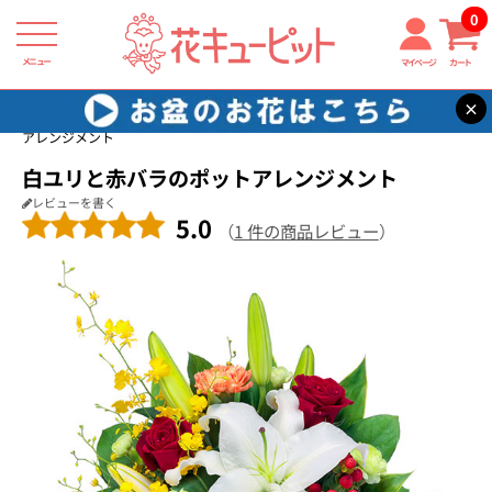
0
メニュー
マイページ
カート
×
花キューピット
結婚記念日
【結婚記念日】白ユリと赤バラのポット
アレンジメント
白ユリと赤バラのポットアレンジメント
レビューを書く
5.0
（
1 件の商品レビュー
）