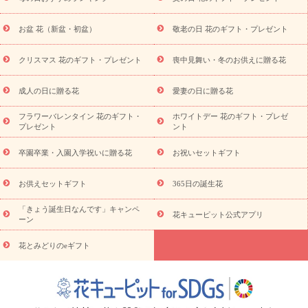
供え・お悔やみ商品一覧
お供え・お悔やみの花
四十九日法要以
降に贈る花
通夜・葬儀に贈る花
お供え お花とセットギフト
お盆 花（新盆・初盆）
敬老の日 花のギフト・プレゼント
お供え プリザーブドフラワー
ペットのお供えフラワー
お盆（新
盆・初盆）
その他
お祝い返し
お見舞い
お取り寄せギフト
ビジネス用
ご自宅用
観葉植物
ミディ胡蝶蘭
プリザーブ
クリスマス 花のギフト・プレゼント
喪中見舞い・冬のお供えに贈る花
スタイルから探す
ドフラワー
アレンジメント
花束
スタ
ンド花
お祝い
お供え・お悔やみ
胡蝶蘭
胡蝶蘭・花鉢
ミ
成人の日に贈る花
愛妻の日に贈る花
ディ胡蝶蘭・お祝い
ミディ胡蝶蘭・お供え
世界初の青色胡蝶蘭
フラワーバレンタイン 花のギフト・
ホワイトデー 花のギフト・プレゼ
観葉植物
観葉植物
産直多肉植物
プリザーブドフラワー
プレゼント
ント
お祝い
お供え・お悔やみ
花とセットギフト
セミオーダー
プチギフト（hanamore -ハナモア-）
花とみどりのeギフト
花
卒園卒業・入園入学祝いに贈る花
お祝いセットギフト
キューピットのeGfit
カラー
ピンク
イエローオレンジ
レッ
予算から探す
ド
お花の種類
バラ
ユリ
トルコキキョウ
お供えセットギフト
365日の誕生花
お祝い
お祝い・
3000円～
お祝い・
4000円～
お祝い・
5000円～
お祝い・
7000円～
お祝い・
10000円～
お供え・お
「きょう誕生日なんです」キャンペ
花キューピット公式アプリ
ーン
悔やみ
お供え・お悔やみ・
3000円～
お供え・お悔やみ・
5000
円～
お供え・お悔やみ・
7000円～
お供え・お悔やみ・
10000
花とみどりのeギフト
読み物
円～
注目されている記事
365日の誕生花カレンダー
開店・開業祝
いのマナー
定年退職祝いのマナー
お祝いを贈るときのマナー・
ルール
花キューピットのお祝いコラム一覧
誕生日のお花を「色