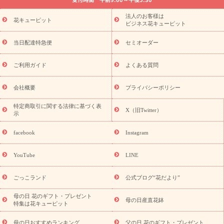
法要以降に贈る花
通夜・葬儀に贈る花
胡蝶蘭・花鉢
プリザ
ーブドフラワー
季節のイベント
ひまわり ギフト・プレゼント
法人のお客様は
季節のイベント
花キューピット
特集
お盆 花（新盆・初盆）
お盆 花（新
ビジネス花キューピット
盆・初盆）
お盆 花（新盆・初盆）
お盆・お供え 花とセットギ
フト
お盆・お供え プリザーブドフラワー
ひまわり ギフト・プ
当日配達特急便
セミオーダー
レゼント特集
夏の花贈り・お中元・暑中見舞い 花のギフト特集
敬老の日におくる花ギフト・プレゼント特集
敬老の日におくる
ご利用ガイド
よくある質問
花ギフト・プレゼント特集
敬老の日 花のおすすめランキング
敬
老の日 花鉢植えのギフト・プレゼント特集
敬老の日 花とセットギ
会社概要
プライバシーポリシー
フト・プレゼント特集
敬老の日の花 全てのギフト一覧
キャン
ペーン
映画『ウォーターガーディアンズ』コラボキャンペーン
特定商取引に関する法律に基づく表
X（旧Twitter）
示
誕生日の花を探す
「きょう誕生日なんです」キャンペーン
誕生日フラワーギフト
誕生日フラワーギフト特集
誕生日フラワ
facebook
Instagram
ーギフト商品一覧
バラ
ユリ
トルコキキョウ
8月の誕生花
(トルコキキョウ)
9月の誕生花(リンドウ)
誕生日セットギフト
YouTube
LINE
用途か
キャンペーン
「きょう誕生日なんです」キャンペーン
ら探す
お祝いの花特集
当日配達特急便
お祝い商品一覧
お
ごっこランド
公式ブログ“花だより”
祝い
開店・開業祝い
新築・引っ越し祝い
退職祝い
結婚記
念日
結婚祝い
出産祝い
退院祝い・快気祝い
還暦祝い・長
母の日 花のギフト・プレゼント
母の日産直花鉢
特集は花キューピット
寿祝い
プチギフト
ペットのお祝いフラワー
お中元・暑中見
舞い
敬老の日
お供え・お悔やみ
当日配達特急便 お供え
お
母の日おすすめランキング
父の日 花のギフト・プレゼント