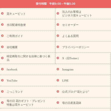
受付時間 午前9:00～午後5:30
法要以降に贈る花
通夜・葬儀に贈る花
胡蝶蘭・花鉢
プリザ
ーブドフラワー
季節のイベント
ひまわり ギフト・プレゼント
法人のお客様は
季節のイベント
花キューピット
特集
お盆 花（新盆・初盆）
お盆 花（新
ビジネス花キューピット
盆・初盆）
お盆 花（新盆・初盆）
お盆・お供え 花とセットギ
フト
お盆・お供え プリザーブドフラワー
ひまわり ギフト・プ
当日配達特急便
セミオーダー
レゼント特集
夏の花贈り・お中元・暑中見舞い 花のギフト特集
敬老の日におくる花ギフト・プレゼント特集
敬老の日におくる
ご利用ガイド
よくある質問
花ギフト・プレゼント特集
敬老の日 花のおすすめランキング
敬
老の日 花鉢植えのギフト・プレゼント特集
敬老の日 花とセットギ
会社概要
プライバシーポリシー
フト・プレゼント特集
敬老の日の花 全てのギフト一覧
キャン
ペーン
映画『ウォーターガーディアンズ』コラボキャンペーン
特定商取引に関する法律に基づく表
X（旧Twitter）
示
誕生日の花を探す
「きょう誕生日なんです」キャンペーン
誕生日フラワーギフト
誕生日フラワーギフト特集
誕生日フラワ
facebook
Instagram
ーギフト商品一覧
バラ
ユリ
トルコキキョウ
8月の誕生花
(トルコキキョウ)
9月の誕生花(リンドウ)
誕生日セットギフト
YouTube
LINE
用途か
キャンペーン
「きょう誕生日なんです」キャンペーン
ら探す
お祝いの花特集
当日配達特急便
お祝い商品一覧
お
ごっこランド
公式ブログ“花だより”
祝い
開店・開業祝い
新築・引っ越し祝い
退職祝い
結婚記
念日
結婚祝い
出産祝い
退院祝い・快気祝い
還暦祝い・長
母の日 花のギフト・プレゼント
母の日産直花鉢
特集は花キューピット
寿祝い
プチギフト
ペットのお祝いフラワー
お中元・暑中見