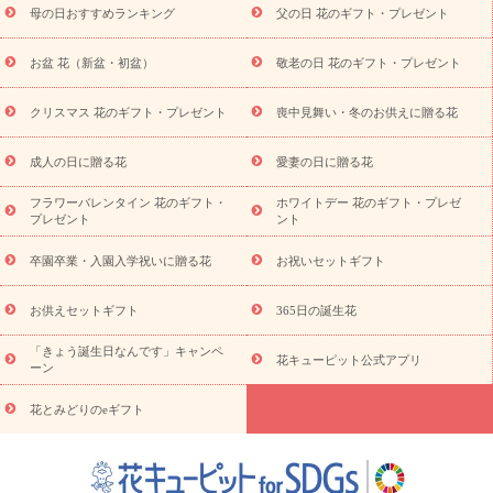
舞い
敬老の日
お供え・お悔やみ
当日配達特急便 お供え
お
母の日おすすめランキング
父の日 花のギフト・プレゼント
供え・お悔やみ商品一覧
お供え・お悔やみの花
四十九日法要以
降に贈る花
通夜・葬儀に贈る花
お供え お花とセットギフト
お盆 花（新盆・初盆）
敬老の日 花のギフト・プレゼント
お供え プリザーブドフラワー
ペットのお供えフラワー
お盆（新
盆・初盆）
その他
お祝い返し
お見舞い
お取り寄せギフト
ビジネス用
ご自宅用
観葉植物
ミディ胡蝶蘭
プリザーブ
クリスマス 花のギフト・プレゼント
喪中見舞い・冬のお供えに贈る花
スタイルから探す
ドフラワー
アレンジメント
花束
スタ
ンド花
お祝い
お供え・お悔やみ
胡蝶蘭
胡蝶蘭・花鉢
ミ
成人の日に贈る花
愛妻の日に贈る花
ディ胡蝶蘭・お祝い
ミディ胡蝶蘭・お供え
世界初の青色胡蝶蘭
フラワーバレンタイン 花のギフト・
ホワイトデー 花のギフト・プレゼ
観葉植物
観葉植物
産直多肉植物
プリザーブドフラワー
プレゼント
ント
お祝い
お供え・お悔やみ
花とセットギフト
セミオーダー
プチギフト（hanamore -ハナモア-）
花とみどりのeギフト
花
卒園卒業・入園入学祝いに贈る花
お祝いセットギフト
キューピットのeGfit
カラー
ピンク
イエローオレンジ
レッ
予算から探す
ド
お花の種類
バラ
ユリ
トルコキキョウ
お供えセットギフト
365日の誕生花
お祝い
お祝い・
3000円～
お祝い・
4000円～
お祝い・
5000円～
お祝い・
7000円～
お祝い・
10000円～
お供え・お
「きょう誕生日なんです」キャンペ
花キューピット公式アプリ
ーン
悔やみ
お供え・お悔やみ・
3000円～
お供え・お悔やみ・
5000
円～
お供え・お悔やみ・
7000円～
お供え・お悔やみ・
10000
花とみどりのeギフト
読み物
円～
注目されている記事
365日の誕生花カレンダー
開店・開業祝
いのマナー
定年退職祝いのマナー
お祝いを贈るときのマナー・