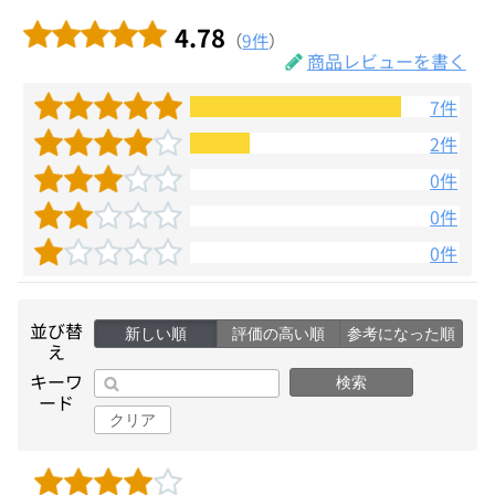
4.78
（
9件
）
商品レビューを書く
7件
2件
0件
0件
0件
並び替
新しい順
評価の高い順
参考になった順
え
キーワ
検索
ード
クリア