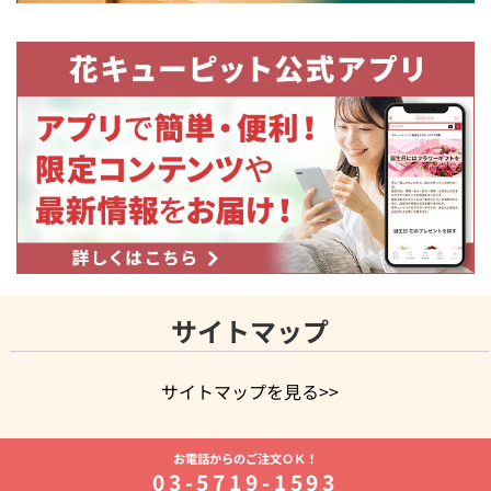
サイトマップ
サイトマップを見る>>
よく贈られる花
お祝いの花特集
誕生日フラワーギフト特集
お電話からのご注文ＯＫ！
8月の誕生花(トルコキキョウ)
開店・開業祝い
退職祝い
結
03-5719-1593
婚記念日
お供え・お悔やみ
お供え・お悔やみの花
四十九日