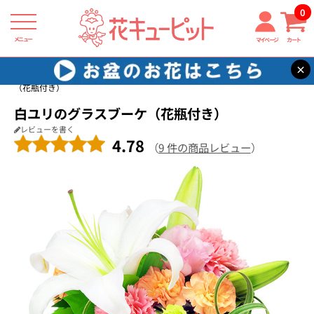
0
メニュー
マイページ
カート
×
花キューピット
結婚記念日
【結婚記念日】白ユリのグラスブーケ
（花瓶付き）
白ユリのグラスブーケ（花瓶付き）
レビューを書く
4.78
（
9 件の商品レビュー
）