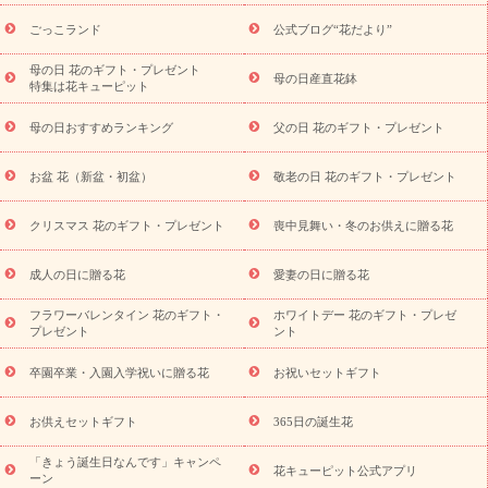
ら探す
お祝いの花特集
当日配達特急便
お祝い商品一覧
お
ごっこランド
公式ブログ“花だより”
祝い
開店・開業祝い
新築・引っ越し祝い
退職祝い
結婚記
念日
結婚祝い
出産祝い
退院祝い・快気祝い
還暦祝い・長
母の日 花のギフト・プレゼント
母の日産直花鉢
特集は花キューピット
寿祝い
プチギフト
ペットのお祝いフラワー
お中元・暑中見
舞い
敬老の日
お供え・お悔やみ
当日配達特急便 お供え
お
母の日おすすめランキング
父の日 花のギフト・プレゼント
供え・お悔やみ商品一覧
お供え・お悔やみの花
四十九日法要以
降に贈る花
通夜・葬儀に贈る花
お供え お花とセットギフト
お盆 花（新盆・初盆）
敬老の日 花のギフト・プレゼント
お供え プリザーブドフラワー
ペットのお供えフラワー
お盆（新
盆・初盆）
その他
お祝い返し
お見舞い
お取り寄せギフト
ビジネス用
ご自宅用
観葉植物
ミディ胡蝶蘭
プリザーブ
クリスマス 花のギフト・プレゼント
喪中見舞い・冬のお供えに贈る花
スタイルから探す
ドフラワー
アレンジメント
花束
スタ
ンド花
お祝い
お供え・お悔やみ
胡蝶蘭
胡蝶蘭・花鉢
ミ
成人の日に贈る花
愛妻の日に贈る花
ディ胡蝶蘭・お祝い
ミディ胡蝶蘭・お供え
世界初の青色胡蝶蘭
フラワーバレンタイン 花のギフト・
ホワイトデー 花のギフト・プレゼ
観葉植物
観葉植物
産直多肉植物
プリザーブドフラワー
プレゼント
ント
お祝い
お供え・お悔やみ
花とセットギフト
セミオーダー
プチギフト（hanamore -ハナモア-）
花とみどりのeギフト
花
卒園卒業・入園入学祝いに贈る花
お祝いセットギフト
キューピットのeGfit
カラー
ピンク
イエローオレンジ
レッ
予算から探す
ド
お花の種類
バラ
ユリ
トルコキキョウ
お供えセットギフト
365日の誕生花
お祝い
お祝い・
3000円～
お祝い・
4000円～
お祝い・
5000円～
お祝い・
7000円～
お祝い・
10000円～
お供え・お
「きょう誕生日なんです」キャンペ
花キューピット公式アプリ
ーン
悔やみ
お供え・お悔やみ・
3000円～
お供え・お悔やみ・
5000