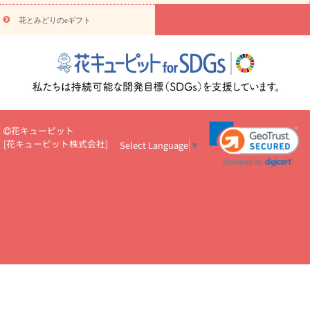
円～
お供え・お悔やみ・
7000円～
お供え・お悔やみ・
10000
花とみどりのeギフト
読み物
円～
注目されている記事
365日の誕生花カレンダー
開店・開業祝
いのマナー
定年退職祝いのマナー
お祝いを贈るときのマナー・
ルール
花キューピットのお祝いコラム一覧
誕生日のお花を「色
彩心理学」で選ぶ方法
結婚祝いの予算相場
出産祝いお役立ち情
報
転職祝いのマナー基礎知識
ペットのお祝いワンポイントアド
バイス
スタンド花（フラスタ）のマナー
お見舞いのマナーとル
花キューピット
ール
新築引っ越し祝いコラム
お祝い花のマナー総まとめ
職
[
花キューピット株式会社
]
Select Language
▼
場上司や先輩へ贈るお祝い花の正解は？
開店祝いの花 選び方ガイ
ド（早見表あり）
お供えを贈るときのマナー・ルール
花キューピットのお供え・
お悔やみ・仏花コラム一覧
花キューピットの仏花のルール・マナ
ーQ&A
ペットの供花の基礎知識とペットロスを癒す向き合い方
一周忌のマナー
四十九日の基礎知識
お盆のルール・マナー
お彼岸のルール・マナー
キリスト教のお葬式の流れ【マナー基礎
知識】
お供え花のマナー総まとめ
仏花の選び方ガイド（早見表
あり)
花キューピット×専門家
CO2排出量削減 / SDGsを考える
プロ直伝10のテクニック
花美人5人の「花のある暮らし」
美
しい“花とお祝い”の世界
花贈りをもっと楽しみたい
男性は花を
もらってうれしい？アンケート
テレワークにおすすめの観葉植