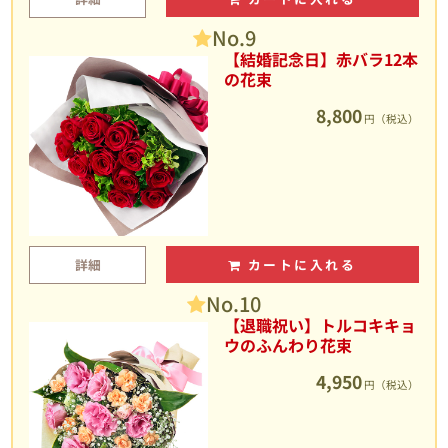
No.9
【結婚記念日】赤バラ12本
の花束
8,800
円（税込）
詳細
カートに入れる
No.10
【退職祝い】トルコキキョ
ウのふんわり花束
4,950
円（税込）