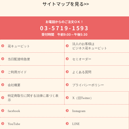
サイトマップを見る>>
よく贈られる花
お祝いの花特集
誕生日フラワーギフト特集
お電話からのご注文ＯＫ！
8月の誕生花(トルコキキョウ)
開店・開業祝い
退職祝い
結
03-5719-1593
婚記念日
お供え・お悔やみ
お供え・お悔やみの花
四十九日
受付時間 午前9:00～午後5:30
法要以降に贈る花
通夜・葬儀に贈る花
胡蝶蘭・花鉢
プリザ
ーブドフラワー
季節のイベント
ひまわり ギフト・プレゼント
法人のお客様は
季節のイベント
花キューピット
特集
お盆 花（新盆・初盆）
お盆 花（新
ビジネス花キューピット
盆・初盆）
お盆 花（新盆・初盆）
お盆・お供え 花とセットギ
フト
お盆・お供え プリザーブドフラワー
ひまわり ギフト・プ
当日配達特急便
セミオーダー
レゼント特集
夏の花贈り・お中元・暑中見舞い 花のギフト特集
敬老の日におくる花ギフト・プレゼント特集
敬老の日におくる
ご利用ガイド
よくある質問
花ギフト・プレゼント特集
敬老の日 花のおすすめランキング
敬
老の日 花鉢植えのギフト・プレゼント特集
敬老の日 花とセットギ
会社概要
プライバシーポリシー
フト・プレゼント特集
敬老の日の花 全てのギフト一覧
キャン
ペーン
映画『ウォーターガーディアンズ』コラボキャンペーン
特定商取引に関する法律に基づく表
X（旧Twitter）
示
誕生日の花を探す
「きょう誕生日なんです」キャンペーン
誕生日フラワーギフト
誕生日フラワーギフト特集
誕生日フラワ
facebook
Instagram
ーギフト商品一覧
バラ
ユリ
トルコキキョウ
8月の誕生花
(トルコキキョウ)
9月の誕生花(リンドウ)
誕生日セットギフト
YouTube
LINE
用途か
キャンペーン
「きょう誕生日なんです」キャンペーン