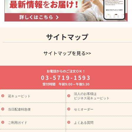
サイトマップ
サイトマップを見る>>
よく贈られる花
お祝いの花特集
誕生日フラワーギフト特集
お電話からのご注文ＯＫ！
8月の誕生花(トルコキキョウ)
開店・開業祝い
退職祝い
結
03-5719-1593
婚記念日
お供え・お悔やみ
お供え・お悔やみの花
四十九日
受付時間 午前9:00～午後5:30
法要以降に贈る花
通夜・葬儀に贈る花
胡蝶蘭・花鉢
プリザ
ーブドフラワー
季節のイベント
ひまわり ギフト・プレゼント
法人のお客様は
季節のイベント
花キューピット
特集
お盆 花（新盆・初盆）
お盆 花（新
ビジネス花キューピット
盆・初盆）
お盆 花（新盆・初盆）
お盆・お供え 花とセットギ
フト
お盆・お供え プリザーブドフラワー
ひまわり ギフト・プ
当日配達特急便
セミオーダー
レゼント特集
夏の花贈り・お中元・暑中見舞い 花のギフト特集
敬老の日におくる花ギフト・プレゼント特集
敬老の日におくる
ご利用ガイド
よくある質問
花ギフト・プレゼント特集
敬老の日 花のおすすめランキング
敬