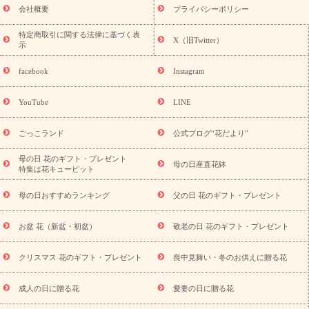
老の日 花鉢植えのギフト・プレゼント特集
敬老の日 花とセットギ
会社概要
プライバシーポリシー
フト・プレゼント特集
敬老の日の花 全てのギフト一覧
キャン
ペーン
映画『ウォーターガーディアンズ』コラボキャンペーン
特定商取引に関する法律に基づく表
X（旧Twitter）
示
誕生日の花を探す
「きょう誕生日なんです」キャンペーン
誕生日フラワーギフト
誕生日フラワーギフト特集
誕生日フラワ
facebook
Instagram
ーギフト商品一覧
バラ
ユリ
トルコキキョウ
8月の誕生花
(トルコキキョウ)
9月の誕生花(リンドウ)
誕生日セットギフト
YouTube
LINE
用途か
キャンペーン
「きょう誕生日なんです」キャンペーン
ら探す
お祝いの花特集
当日配達特急便
お祝い商品一覧
お
ごっこランド
公式ブログ“花だより”
祝い
開店・開業祝い
新築・引っ越し祝い
退職祝い
結婚記
念日
結婚祝い
出産祝い
退院祝い・快気祝い
還暦祝い・長
母の日 花のギフト・プレゼント
母の日産直花鉢
特集は花キューピット
寿祝い
プチギフト
ペットのお祝いフラワー
お中元・暑中見
舞い
敬老の日
お供え・お悔やみ
お供え・お悔やみ商品一覧
母の日おすすめランキング
父の日 花のギフト・プレゼント
お供え・お悔やみの花
四十九日法要以降に贈る花
通夜・葬儀
に贈る花
お供え お花とセットギフト
お供え プリザーブドフラ
お盆 花（新盆・初盆）
敬老の日 花のギフト・プレゼント
ワー
ペットのお供えフラワー
お盆（新盆・初盆）
その他
お祝い返し
お見舞い
お取り寄せギフト
ビジネス用
ご自宅
スタイル
クリスマス 花のギフト・プレゼント
喪中見舞い・冬のお供えに贈る花
用
観葉植物
ミディ胡蝶蘭
プリザーブドフラワー
から探す
アレンジメント
花束
スタンド花
お祝い
お供
成人の日に贈る花
愛妻の日に贈る花
え・お悔やみ
胡蝶蘭
胡蝶蘭・花鉢
ミディ胡蝶蘭・お祝い
ミディ胡蝶蘭・お供え
世界初の青色胡蝶蘭
観葉植物
観葉植