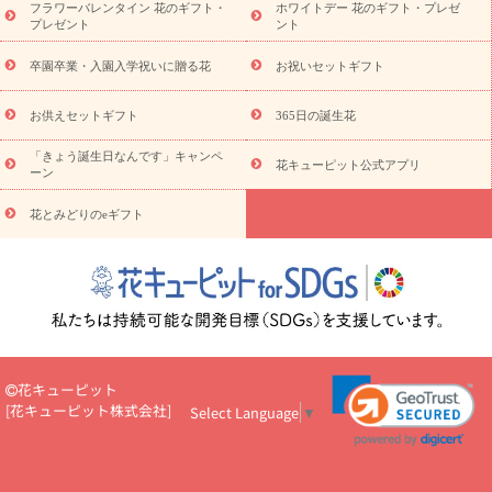
フラワーバレンタイン 花のギフト・
ホワイトデー 花のギフト・プレゼ
物
産直多肉植物
プリザーブドフラワー
お祝い
お供え・お
プレゼント
ント
悔やみ
花とセットギフト
セミオーダー
プチギフト
（hanamore -ハナモア-）
花とみどりのeギフト
花キューピッ
卒園卒業・入園入学祝いに贈る花
お祝いセットギフト
トのeGfit
カラー
ピンク
イエローオレンジ
レッド
お花の
予算から探す
種類
バラ
ユリ
トルコキキョウ
お祝い
お供えセットギフト
365日の誕生花
お祝い・
3000円～
お祝い・
4000円～
お祝い・
5000円～
お
「きょう誕生日なんです」キャンペ
祝い・
7000円～
お祝い・
10000円～
お供え・お悔やみ
お供
花キューピット公式アプリ
ーン
え・お悔やみ・
3000円～
お供え・お悔やみ・
5000円～
お供
読み
え・お悔やみ・
7000円～
お供え・お悔やみ・
10000円～
花とみどりのeギフト
物
注目されている記事
365日の誕生花カレンダー
開店・開業祝
いのマナー
定年退職祝いのマナー
お祝いを贈るときのマナー・
ルール
花キューピットのお祝いコラム一覧
誕生日のお花を「色
彩心理学」で選ぶ方法
結婚祝いの予算相場
出産祝いお役立ち情
報
転職祝いのマナー基礎知識
ペットのお祝いワンポイントアド
バイス
スタンド花（フラスタ）のマナー
お見舞いのマナーとル
花キューピット
ール
新築引っ越し祝いコラム
お祝い花のマナー総まとめ
職
[
花キューピット株式会社
]
Select Language
▼
場上司や先輩へ贈るお祝い花の正解は？
開店祝いの花 選び方ガイ
ド（早見表あり）
お供えを贈るときのマナー・ルール
花キューピットのお供え・
お悔やみ・仏花コラム一覧
花キューピットの仏花のルール・マナ