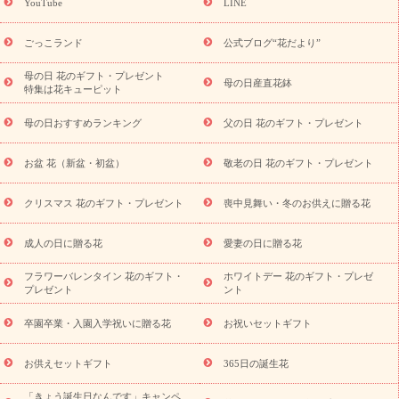
YouTube
LINE
用途か
キャンペーン
「きょう誕生日なんです」キャンペーン
ら探す
お祝いの花特集
当日配達特急便
お祝い商品一覧
お
ごっこランド
公式ブログ“花だより”
祝い
開店・開業祝い
新築・引っ越し祝い
退職祝い
結婚記
念日
結婚祝い
出産祝い
退院祝い・快気祝い
還暦祝い・長
母の日 花のギフト・プレゼント
母の日産直花鉢
特集は花キューピット
寿祝い
プチギフト
ペットのお祝いフラワー
お中元・暑中見
舞い
敬老の日
お供え・お悔やみ
当日配達特急便 お供え
お
母の日おすすめランキング
父の日 花のギフト・プレゼント
供え・お悔やみ商品一覧
お供え・お悔やみの花
四十九日法要以
降に贈る花
通夜・葬儀に贈る花
お供え お花とセットギフト
お盆 花（新盆・初盆）
敬老の日 花のギフト・プレゼント
お供え プリザーブドフラワー
ペットのお供えフラワー
お盆（新
盆・初盆）
その他
お祝い返し
お見舞い
お取り寄せギフト
ビジネス用
ご自宅用
観葉植物
ミディ胡蝶蘭
プリザーブ
クリスマス 花のギフト・プレゼント
喪中見舞い・冬のお供えに贈る花
スタイルから探す
ドフラワー
アレンジメント
花束
スタ
ンド花
お祝い
お供え・お悔やみ
胡蝶蘭
胡蝶蘭・花鉢
ミ
成人の日に贈る花
愛妻の日に贈る花
ディ胡蝶蘭・お祝い
ミディ胡蝶蘭・お供え
世界初の青色胡蝶蘭
フラワーバレンタイン 花のギフト・
ホワイトデー 花のギフト・プレゼ
観葉植物
観葉植物
産直多肉植物
プリザーブドフラワー
プレゼント
ント
お祝い
お供え・お悔やみ
花とセットギフト
セミオーダー
プチギフト（hanamore -ハナモア-）
花とみどりのeギフト
花
卒園卒業・入園入学祝いに贈る花
お祝いセットギフト
キューピットのeGfit
カラー
ピンク
イエローオレンジ
レッ
予算から探す
ド
お花の種類
バラ
ユリ
トルコキキョウ
お供えセットギフト
365日の誕生花
お祝い
お祝い・
3000円～
お祝い・
4000円～
お祝い・
5000円～
お祝い・
7000円～
お祝い・
10000円～
お供え・お
「きょう誕生日なんです」キャンペ