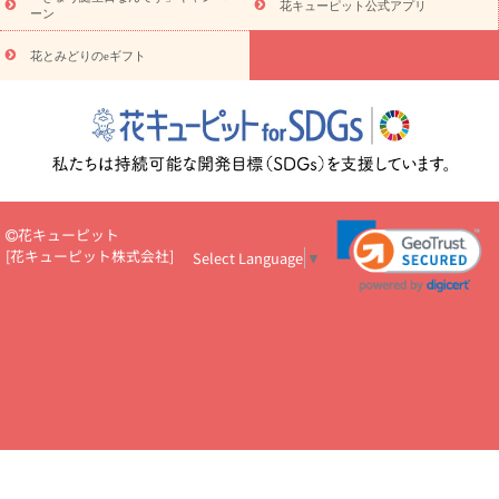
花キューピット公式アプリ
ーン
悔やみ
お供え・お悔やみ・
3000円～
お供え・お悔やみ・
5000
円～
お供え・お悔やみ・
7000円～
お供え・お悔やみ・
10000
花とみどりのeギフト
読み物
円～
注目されている記事
365日の誕生花カレンダー
開店・開業祝
いのマナー
定年退職祝いのマナー
お祝いを贈るときのマナー・
ルール
花キューピットのお祝いコラム一覧
誕生日のお花を「色
彩心理学」で選ぶ方法
結婚祝いの予算相場
出産祝いお役立ち情
報
転職祝いのマナー基礎知識
ペットのお祝いワンポイントアド
バイス
スタンド花（フラスタ）のマナー
お見舞いのマナーとル
花キューピット
ール
新築引っ越し祝いコラム
お祝い花のマナー総まとめ
職
[
花キューピット株式会社
]
Select Language
▼
場上司や先輩へ贈るお祝い花の正解は？
開店祝いの花 選び方ガイ
ド（早見表あり）
お供えを贈るときのマナー・ルール
花キューピットのお供え・
お悔やみ・仏花コラム一覧
花キューピットの仏花のルール・マナ
ーQ&A
ペットの供花の基礎知識とペットロスを癒す向き合い方
一周忌のマナー
四十九日の基礎知識
お盆のルール・マナー
お彼岸のルール・マナー
キリスト教のお葬式の流れ【マナー基礎
知識】
お供え花のマナー総まとめ
仏花の選び方ガイド（早見表
あり)
花キューピット×専門家
CO2排出量削減 / SDGsを考える
プロ直伝10のテクニック
花美人5人の「花のある暮らし」
美
しい“花とお祝い”の世界
花贈りをもっと楽しみたい
男性は花を