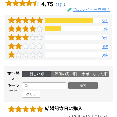
4.75
（
4件
）
商品レビューを書く
3件
1件
0件
0件
0件
並び替
新しい順
評価の高い順
参考になった順
え
キーワ
検索
ード
クリア
結婚記念日に購入
2026/06/15 12:32:51