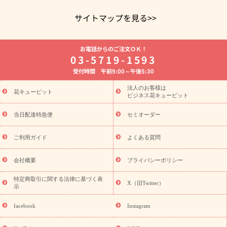
サイトマップを見る>>
よく贈られる花
お祝いの花特集
誕生日フラワーギフト特集
お電話からのご注文ＯＫ！
8月の誕生花(トルコキキョウ)
開店・開業祝い
退職祝い
結
03-5719-1593
婚記念日
お供え・お悔やみ
お供え・お悔やみの花
四十九日
受付時間 午前9:00～午後5:30
法要以降に贈る花
通夜・葬儀に贈る花
胡蝶蘭・花鉢
プリザ
ーブドフラワー
季節のイベント
ひまわり ギフト・プレゼント
法人のお客様は
季節のイベント
花キューピット
特集
お盆 花（新盆・初盆）
お盆 花（新
ビジネス花キューピット
盆・初盆）
お盆 花（新盆・初盆）
お盆・お供え 花とセットギ
フト
お盆・お供え プリザーブドフラワー
ひまわり ギフト・プ
当日配達特急便
セミオーダー
レゼント特集
夏の花贈り・お中元・暑中見舞い 花のギフト特集
敬老の日におくる花ギフト・プレゼント特集
敬老の日におくる
ご利用ガイド
よくある質問
花ギフト・プレゼント特集
敬老の日 花のおすすめランキング
敬
老の日 花鉢植えのギフト・プレゼント特集
敬老の日 花とセットギ
会社概要
プライバシーポリシー
フト・プレゼント特集
敬老の日の花 全てのギフト一覧
キャン
ペーン
映画『ウォーターガーディアンズ』コラボキャンペーン
特定商取引に関する法律に基づく表
X（旧Twitter）
示
誕生日の花を探す
「きょう誕生日なんです」キャンペーン
誕生日フラワーギフト
誕生日フラワーギフト特集
誕生日フラワ
facebook
Instagram
ーギフト商品一覧
バラ
ユリ
トルコキキョウ
8月の誕生花
(トルコキキョウ)
9月の誕生花(リンドウ)
誕生日セットギフト