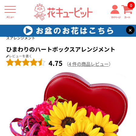
0
メニュー
マイページ
カート
×
花キューピット
結婚記念日
【結婚記念日】ひまわりのハートボック
スアレンジメント
ひまわりのハートボックスアレンジメント
レビューを書く
4.75
（
4 件の商品レビュー
）