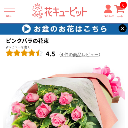
0
メニュー
マイページ
カート
×
花キューピット
結婚記念日
【結婚記念日】ピンクバラの花束
ピンクバラの花束
レビューを書く
4.5
（
4 件の商品レビュー
）