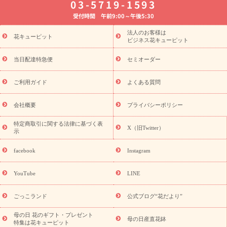
03-5719-1593
婚記念日
お供え・お悔やみ
お供え・お悔やみの花
四十九日
受付時間 午前9:00～午後5:30
法要以降に贈る花
通夜・葬儀に贈る花
胡蝶蘭・花鉢
プリザ
ーブドフラワー
季節のイベント
ひまわり ギフト・プレゼント
法人のお客様は
季節のイベント
花キューピット
特集
お盆 花（新盆・初盆）
お盆 花（新
ビジネス花キューピット
盆・初盆）
お盆 花（新盆・初盆）
お盆・お供え 花とセットギ
フト
お盆・お供え プリザーブドフラワー
ひまわり ギフト・プ
当日配達特急便
セミオーダー
レゼント特集
夏の花贈り・お中元・暑中見舞い 花のギフト特集
敬老の日におくる花ギフト・プレゼント特集
敬老の日におくる
ご利用ガイド
よくある質問
花ギフト・プレゼント特集
敬老の日 花のおすすめランキング
敬
老の日 花鉢植えのギフト・プレゼント特集
敬老の日 花とセットギ
会社概要
プライバシーポリシー
フト・プレゼント特集
敬老の日の花 全てのギフト一覧
キャン
ペーン
映画『ウォーターガーディアンズ』コラボキャンペーン
特定商取引に関する法律に基づく表
X（旧Twitter）
示
誕生日の花を探す
「きょう誕生日なんです」キャンペーン
誕生日フラワーギフト
誕生日フラワーギフト特集
誕生日フラワ
facebook
Instagram
ーギフト商品一覧
バラ
ユリ
トルコキキョウ
8月の誕生花
(トルコキキョウ)
9月の誕生花(リンドウ)
誕生日セットギフト
YouTube
LINE
用途か
キャンペーン
「きょう誕生日なんです」キャンペーン
ら探す
お祝いの花特集
当日配達特急便
お祝い商品一覧
お
ごっこランド
公式ブログ“花だより”
祝い
開店・開業祝い
新築・引っ越し祝い
退職祝い
結婚記
念日
結婚祝い
出産祝い
退院祝い・快気祝い
還暦祝い・長
母の日 花のギフト・プレゼント
母の日産直花鉢
特集は花キューピット
寿祝い
プチギフト
ペットのお祝いフラワー
お中元・暑中見