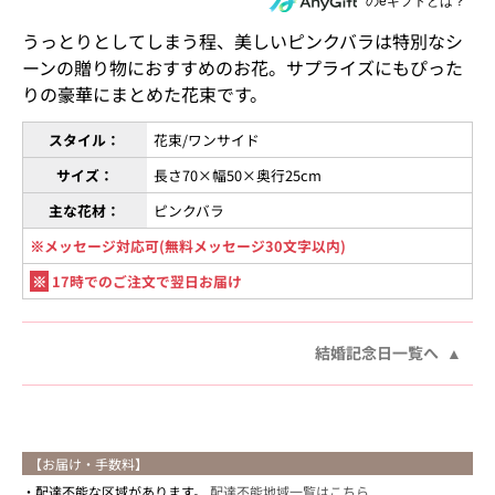
住所を知らない相手にeギフトで贈る
のeギフトとは？
うっとりとしてしまう程、美しいピンクバラは特別なシ
ーンの贈り物におすすめのお花。サプライズにもぴった
りの豪華にまとめた花束です。
スタイル：
花束/ワンサイド
サイズ：
長さ70×幅50×奥行25cm
主な花材：
ピンクバラ
※メッセージ対応可(無料メッセージ30文字以内)
※
17時でのご注文で翌日お届け
結婚記念日一覧へ
【お届け・手数料】
配達不能な区域があります。
配達不能地域一覧はこちら