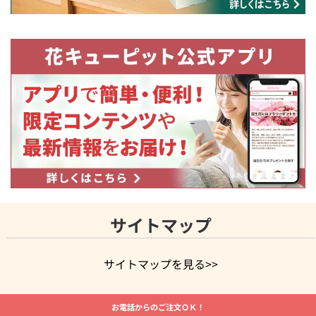
サイトマップ
サイトマップを見る>>
よく贈られる花
お祝いの花特集
誕生日フラワーギフト特集
お電話からのご注文ＯＫ！
8月の誕生花(トルコキキョウ)
開店・開業祝い
退職祝い
結