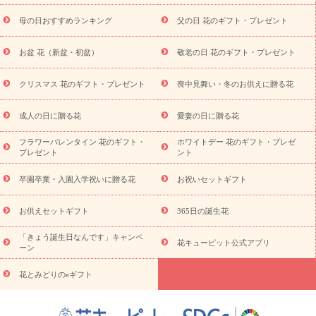
舞い
敬老の日
お供え・お悔やみ
当日配達特急便 お供え
お
母の日おすすめランキング
父の日 花のギフト・プレゼント
供え・お悔やみ商品一覧
お供え・お悔やみの花
四十九日法要以
降に贈る花
通夜・葬儀に贈る花
お供え お花とセットギフト
お盆 花（新盆・初盆）
敬老の日 花のギフト・プレゼント
お供え プリザーブドフラワー
ペットのお供えフラワー
お盆（新
盆・初盆）
その他
お祝い返し
お見舞い
お取り寄せギフト
ビジネス用
ご自宅用
観葉植物
ミディ胡蝶蘭
プリザーブ
クリスマス 花のギフト・プレゼント
喪中見舞い・冬のお供えに贈る花
スタイルから探す
ドフラワー
アレンジメント
花束
スタ
ンド花
お祝い
お供え・お悔やみ
胡蝶蘭
胡蝶蘭・花鉢
ミ
成人の日に贈る花
愛妻の日に贈る花
ディ胡蝶蘭・お祝い
ミディ胡蝶蘭・お供え
世界初の青色胡蝶蘭
フラワーバレンタイン 花のギフト・
ホワイトデー 花のギフト・プレゼ
観葉植物
観葉植物
産直多肉植物
プリザーブドフラワー
プレゼント
ント
お祝い
お供え・お悔やみ
花とセットギフト
セミオーダー
プチギフト（hanamore -ハナモア-）
花とみどりのeギフト
花
卒園卒業・入園入学祝いに贈る花
お祝いセットギフト
キューピットのeGfit
カラー
ピンク
イエローオレンジ
レッ
予算から探す
ド
お花の種類
バラ
ユリ
トルコキキョウ
お供えセットギフト
365日の誕生花
お祝い
お祝い・
3000円～
お祝い・
4000円～
お祝い・
5000円～
お祝い・
7000円～
お祝い・
10000円～
お供え・お
「きょう誕生日なんです」キャンペ
花キューピット公式アプリ
ーン
悔やみ
お供え・お悔やみ・
3000円～
お供え・お悔やみ・
5000
円～
お供え・お悔やみ・
7000円～
お供え・お悔やみ・
10000
花とみどりのeギフト
読み物
円～
注目されている記事
365日の誕生花カレンダー
開店・開業祝
いのマナー
定年退職祝いのマナー
お祝いを贈るときのマナー・