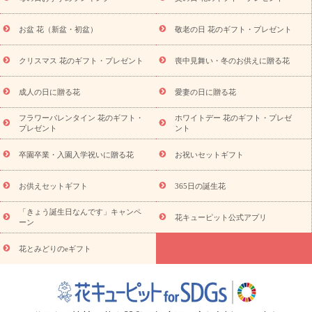
供え・お悔やみ商品一覧
お供え・お悔やみの花
四十九日法要以
降に贈る花
通夜・葬儀に贈る花
お供え お花とセットギフト
お盆 花（新盆・初盆）
敬老の日 花のギフト・プレゼント
お供え プリザーブドフラワー
ペットのお供えフラワー
お盆（新
盆・初盆）
その他
お祝い返し
お見舞い
お取り寄せギフト
ビジネス用
ご自宅用
観葉植物
ミディ胡蝶蘭
プリザーブ
クリスマス 花のギフト・プレゼント
喪中見舞い・冬のお供えに贈る花
スタイルから探す
ドフラワー
アレンジメント
花束
スタ
ンド花
お祝い
お供え・お悔やみ
胡蝶蘭
胡蝶蘭・花鉢
ミ
成人の日に贈る花
愛妻の日に贈る花
ディ胡蝶蘭・お祝い
ミディ胡蝶蘭・お供え
世界初の青色胡蝶蘭
フラワーバレンタイン 花のギフト・
ホワイトデー 花のギフト・プレゼ
観葉植物
観葉植物
産直多肉植物
プリザーブドフラワー
プレゼント
ント
お祝い
お供え・お悔やみ
花とセットギフト
セミオーダー
プチギフト（hanamore -ハナモア-）
花とみどりのeギフト
花
卒園卒業・入園入学祝いに贈る花
お祝いセットギフト
キューピットのeGfit
カラー
ピンク
イエローオレンジ
レッ
予算から探す
ド
お花の種類
バラ
ユリ
トルコキキョウ
お供えセットギフト
365日の誕生花
お祝い
お祝い・
3000円～
お祝い・
4000円～
お祝い・
5000円～
お祝い・
7000円～
お祝い・
10000円～
お供え・お
「きょう誕生日なんです」キャンペ
花キューピット公式アプリ
ーン
悔やみ
お供え・お悔やみ・
3000円～
お供え・お悔やみ・
5000
円～
お供え・お悔やみ・
7000円～
お供え・お悔やみ・
10000
花とみどりのeギフト
読み物
円～
注目されている記事
365日の誕生花カレンダー
開店・開業祝
いのマナー
定年退職祝いのマナー
お祝いを贈るときのマナー・
ルール
花キューピットのお祝いコラム一覧
誕生日のお花を「色