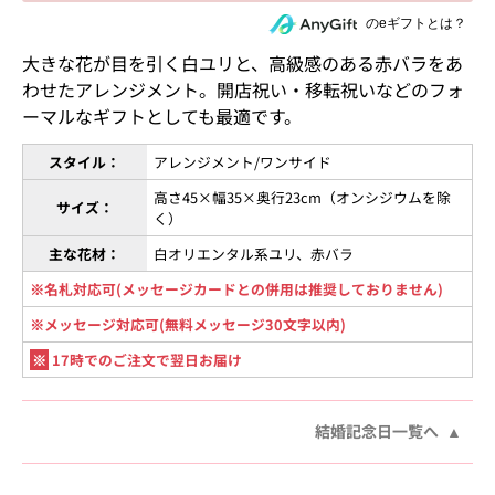
住所を知らない相手にeギフトで贈る
のeギフトとは？
大きな花が目を引く白ユリと、高級感のある赤バラをあ
わせたアレンジメント。開店祝い・移転祝いなどのフォ
ーマルなギフトとしても最適です。
スタイル：
アレンジメント/ワンサイド
高さ45×幅35×奥行23cm（オンシジウムを除
サイズ：
く）
主な花材：
白オリエンタル系ユリ、赤バラ
※名札対応可(メッセージカードとの併用は推奨しておりません)
※メッセージ対応可(無料メッセージ30文字以内)
※
17時でのご注文で翌日お届け
結婚記念日一覧へ