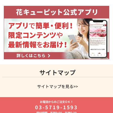
サイトマップ
サイトマップを見る>>
よく贈られる花
お祝いの花特集
誕生日フラワーギフト特集
お電話からのご注文ＯＫ！
8月の誕生花(トルコキキョウ)
開店・開業祝い
退職祝い
結
03-5719-1593
婚記念日
お供え・お悔やみ
お供え・お悔やみの花
四十九日
受付時間 午前9:00～午後5:30