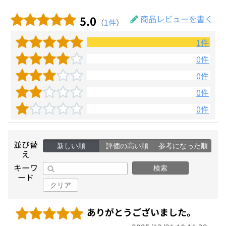
5.0
商品レビューを書く
（
1件
）
1件
0件
0件
0件
0件
並び替
新しい順
評価の高い順
参考になった順
え
キーワ
検索
ード
クリア
ありがとうございました。