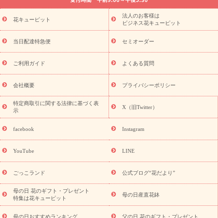
法要以降に贈る花
通夜・葬儀に贈る花
胡蝶蘭・花鉢
プリザ
ーブドフラワー
季節のイベント
ひまわり ギフト・プレゼント
法人のお客様は
季節のイベント
花キューピット
特集
お盆 花（新盆・初盆）
お盆 花（新
ビジネス花キューピット
盆・初盆）
お盆 花（新盆・初盆）
お盆・お供え 花とセットギ
フト
お盆・お供え プリザーブドフラワー
ひまわり ギフト・プ
当日配達特急便
セミオーダー
レゼント特集
夏の花贈り・お中元・暑中見舞い 花のギフト特集
敬老の日におくる花ギフト・プレゼント特集
敬老の日におくる
ご利用ガイド
よくある質問
花ギフト・プレゼント特集
敬老の日 花のおすすめランキング
敬
老の日 花鉢植えのギフト・プレゼント特集
敬老の日 花とセットギ
会社概要
プライバシーポリシー
フト・プレゼント特集
敬老の日の花 全てのギフト一覧
キャン
ペーン
映画『ウォーターガーディアンズ』コラボキャンペーン
特定商取引に関する法律に基づく表
X（旧Twitter）
示
誕生日の花を探す
「きょう誕生日なんです」キャンペーン
誕生日フラワーギフト
誕生日フラワーギフト特集
誕生日フラワ
facebook
Instagram
ーギフト商品一覧
バラ
ユリ
トルコキキョウ
8月の誕生花
(トルコキキョウ)
9月の誕生花(リンドウ)
誕生日セットギフト
YouTube
LINE
用途か
キャンペーン
「きょう誕生日なんです」キャンペーン
ら探す
お祝いの花特集
当日配達特急便
お祝い商品一覧
お
ごっこランド
公式ブログ“花だより”
祝い
開店・開業祝い
新築・引っ越し祝い
退職祝い
結婚記
念日
結婚祝い
出産祝い
退院祝い・快気祝い
還暦祝い・長
母の日 花のギフト・プレゼント
母の日産直花鉢
特集は花キューピット
寿祝い
プチギフト
ペットのお祝いフラワー
お中元・暑中見
舞い
敬老の日
お供え・お悔やみ
当日配達特急便 お供え
お
母の日おすすめランキング
父の日 花のギフト・プレゼント