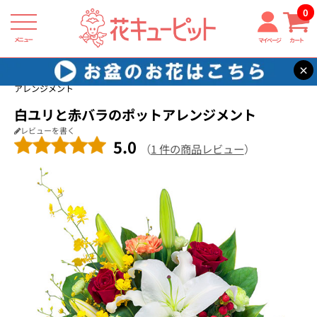
0
メニュー
マイページ
カート
×
花キューピット
結婚記念日
【結婚記念日】白ユリと赤バラのポット
アレンジメント
白ユリと赤バラのポットアレンジメント
レビューを書く
5.0
（
1 件の商品レビュー
）