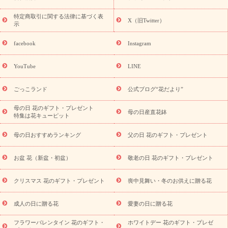
フト・プレゼント特集
敬老の日の花 全てのギフト一覧
キャン
ペーン
映画『ウォーターガーディアンズ』コラボキャンペーン
特定商取引に関する法律に基づく表
X（旧Twitter）
示
誕生日の花を探す
「きょう誕生日なんです」キャンペーン
誕生日フラワーギフト
誕生日フラワーギフト特集
誕生日フラワ
facebook
Instagram
ーギフト商品一覧
バラ
ユリ
トルコキキョウ
8月の誕生花
(トルコキキョウ)
9月の誕生花(リンドウ)
誕生日セットギフト
YouTube
LINE
用途か
キャンペーン
「きょう誕生日なんです」キャンペーン
ら探す
お祝いの花特集
当日配達特急便
お祝い商品一覧
お
ごっこランド
公式ブログ“花だより”
祝い
開店・開業祝い
新築・引っ越し祝い
退職祝い
結婚記
念日
結婚祝い
出産祝い
退院祝い・快気祝い
還暦祝い・長
母の日 花のギフト・プレゼント
母の日産直花鉢
特集は花キューピット
寿祝い
プチギフト
ペットのお祝いフラワー
お中元・暑中見
舞い
敬老の日
お供え・お悔やみ
当日配達特急便 お供え
お
母の日おすすめランキング
父の日 花のギフト・プレゼント
供え・お悔やみ商品一覧
お供え・お悔やみの花
四十九日法要以
降に贈る花
通夜・葬儀に贈る花
お供え お花とセットギフト
お盆 花（新盆・初盆）
敬老の日 花のギフト・プレゼント
お供え プリザーブドフラワー
ペットのお供えフラワー
お盆（新
盆・初盆）
その他
お祝い返し
お見舞い
お取り寄せギフト
ビジネス用
ご自宅用
観葉植物
ミディ胡蝶蘭
プリザーブ
クリスマス 花のギフト・プレゼント
喪中見舞い・冬のお供えに贈る花
スタイルから探す
ドフラワー
アレンジメント
花束
スタ
ンド花
お祝い
お供え・お悔やみ
胡蝶蘭
胡蝶蘭・花鉢
ミ
成人の日に贈る花
愛妻の日に贈る花
ディ胡蝶蘭・お祝い
ミディ胡蝶蘭・お供え
世界初の青色胡蝶蘭
フラワーバレンタイン 花のギフト・
ホワイトデー 花のギフト・プレゼ
観葉植物
観葉植物
産直多肉植物
プリザーブドフラワー