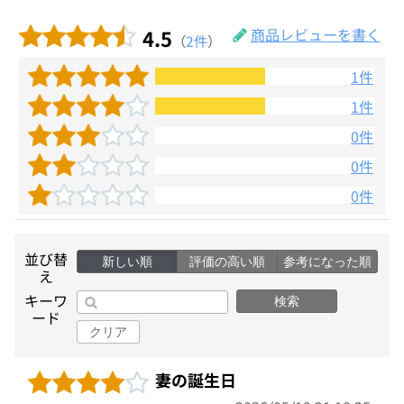
4.5
商品レビューを書く
（
2件
）
1件
1件
0件
0件
0件
並び替
新しい順
評価の高い順
参考になった順
え
キーワ
検索
ード
クリア
妻の誕生日