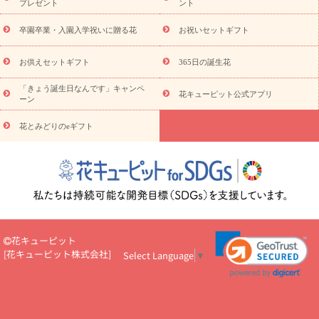
プレゼント
ント
お祝い
お供え・お悔やみ
花とセットギフト
セミオーダー
プチギフト（hanamore -ハナモア-）
花とみどりのeギフト
花
卒園卒業・入園入学祝いに贈る花
お祝いセットギフト
キューピットのeGfit
カラー
ピンク
イエローオレンジ
レッ
予算から探す
ド
お花の種類
バラ
ユリ
トルコキキョウ
お供えセットギフト
365日の誕生花
お祝い
お祝い・
3000円～
お祝い・
4000円～
お祝い・
5000円～
お祝い・
7000円～
お祝い・
10000円～
お供え・お
「きょう誕生日なんです」キャンペ
花キューピット公式アプリ
ーン
悔やみ
お供え・お悔やみ・
3000円～
お供え・お悔やみ・
5000
円～
お供え・お悔やみ・
7000円～
お供え・お悔やみ・
10000
花とみどりのeギフト
読み物
円～
注目されている記事
365日の誕生花カレンダー
開店・開業祝
いのマナー
定年退職祝いのマナー
お祝いを贈るときのマナー・
ルール
花キューピットのお祝いコラム一覧
誕生日のお花を「色
彩心理学」で選ぶ方法
結婚祝いの予算相場
出産祝いお役立ち情
報
転職祝いのマナー基礎知識
ペットのお祝いワンポイントアド
バイス
スタンド花（フラスタ）のマナー
お見舞いのマナーとル
花キューピット
ール
新築引っ越し祝いコラム
お祝い花のマナー総まとめ
職
[
花キューピット株式会社
]
Select Language
▼
場上司や先輩へ贈るお祝い花の正解は？
開店祝いの花 選び方ガイ
ド（早見表あり）
お供えを贈るときのマナー・ルール
花キューピットのお供え・
お悔やみ・仏花コラム一覧
花キューピットの仏花のルール・マナ
ーQ&A
ペットの供花の基礎知識とペットロスを癒す向き合い方