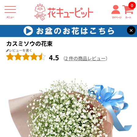
0
メニュー
マイページ
カート
×
花キューピット
結婚記念日
【結婚記念日】カスミソウの花束
カスミソウの花束
レビューを書く
4.5
（
2 件の商品レビュー
）