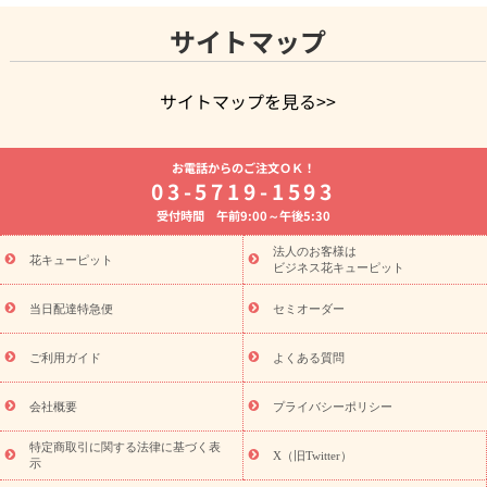
サイトマップ
サイトマップを見る>>
よく贈られる花
お祝いの花特集
誕生日フラワーギフト特集
お電話からのご注文ＯＫ！
8月の誕生花(トルコキキョウ)
開店・開業祝い
退職祝い
結
03-5719-1593
婚記念日
お供え・お悔やみ
お供え・お悔やみの花
四十九日
受付時間 午前9:00～午後5:30
法要以降に贈る花
通夜・葬儀に贈る花
胡蝶蘭・花鉢
プリザ
ーブドフラワー
季節のイベント
ひまわり ギフト・プレゼント
法人のお客様は
季節のイベント
花キューピット
特集
お盆 花（新盆・初盆）
お盆 花（新
ビジネス花キューピット
盆・初盆）
お盆 花（新盆・初盆）
お盆・お供え 花とセットギ
フト
お盆・お供え プリザーブドフラワー
ひまわり ギフト・プ
当日配達特急便
セミオーダー
レゼント特集
夏の花贈り・お中元・暑中見舞い 花のギフト特集
敬老の日におくる花ギフト・プレゼント特集
敬老の日におくる
ご利用ガイド
よくある質問
花ギフト・プレゼント特集
敬老の日 花のおすすめランキング
敬
老の日 花鉢植えのギフト・プレゼント特集
敬老の日 花とセットギ
会社概要
プライバシーポリシー
フト・プレゼント特集
敬老の日の花 全てのギフト一覧
キャン
ペーン
映画『ウォーターガーディアンズ』コラボキャンペーン
特定商取引に関する法律に基づく表
X（旧Twitter）
示
誕生日の花を探す
「きょう誕生日なんです」キャンペーン