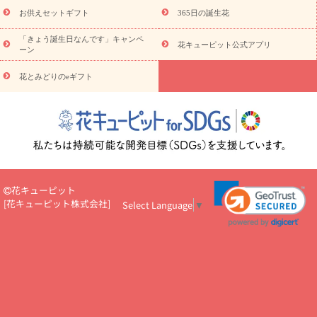
予算から探す
ド
お花の種類
バラ
ユリ
トルコキキョウ
お供えセットギフト
365日の誕生花
お祝い
お祝い・
3000円～
お祝い・
4000円～
お祝い・
5000円～
お祝い・
7000円～
お祝い・
10000円～
お供え・お
「きょう誕生日なんです」キャンペ
花キューピット公式アプリ
ーン
悔やみ
お供え・お悔やみ・
3000円～
お供え・お悔やみ・
5000
円～
お供え・お悔やみ・
7000円～
お供え・お悔やみ・
10000
花とみどりのeギフト
読み物
円～
注目されている記事
365日の誕生花カレンダー
開店・開業祝
いのマナー
定年退職祝いのマナー
お祝いを贈るときのマナー・
ルール
花キューピットのお祝いコラム一覧
誕生日のお花を「色
彩心理学」で選ぶ方法
結婚祝いの予算相場
出産祝いお役立ち情
報
転職祝いのマナー基礎知識
ペットのお祝いワンポイントアド
バイス
スタンド花（フラスタ）のマナー
お見舞いのマナーとル
花キューピット
ール
新築引っ越し祝いコラム
お祝い花のマナー総まとめ
職
[
花キューピット株式会社
]
Select Language
▼
場上司や先輩へ贈るお祝い花の正解は？
開店祝いの花 選び方ガイ
ド（早見表あり）
お供えを贈るときのマナー・ルール
花キューピットのお供え・
お悔やみ・仏花コラム一覧
花キューピットの仏花のルール・マナ
ーQ&A
ペットの供花の基礎知識とペットロスを癒す向き合い方
一周忌のマナー
四十九日の基礎知識
お盆のルール・マナー
お彼岸のルール・マナー
キリスト教のお葬式の流れ【マナー基礎
知識】
お供え花のマナー総まとめ
仏花の選び方ガイド（早見表