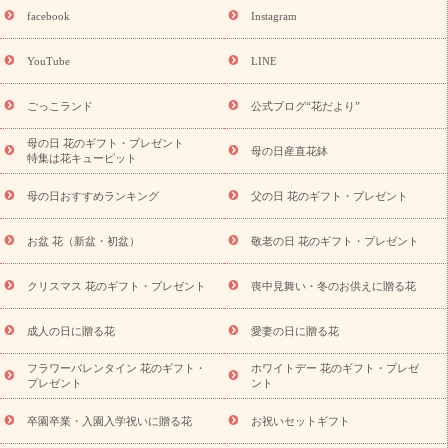
誕生日フラワーギフト
誕生日フラワーギフト特集
誕生日フラワ
facebook
Instagram
ーギフト商品一覧
バラ
ユリ
トルコキキョウ
8月の誕生花
(トルコキキョウ)
9月の誕生花(リンドウ)
誕生日セットギフト
YouTube
LINE
用途か
キャンペーン
「きょう誕生日なんです」キャンペーン
ら探す
お祝いの花特集
当日配達特急便
お祝い商品一覧
お
ごっこランド
公式ブログ“花だより”
祝い
開店・開業祝い
新築・引っ越し祝い
退職祝い
結婚記
念日
結婚祝い
出産祝い
退院祝い・快気祝い
還暦祝い・長
母の日 花のギフト・プレゼント
母の日産直花鉢
特集は花キューピット
寿祝い
プチギフト
ペットのお祝いフラワー
お中元・暑中見
舞い
敬老の日
お供え・お悔やみ
当日配達特急便 お供え
お
母の日おすすめランキング
父の日 花のギフト・プレゼント
供え・お悔やみ商品一覧
お供え・お悔やみの花
四十九日法要以
降に贈る花
通夜・葬儀に贈る花
お供え お花とセットギフト
お盆 花（新盆・初盆）
敬老の日 花のギフト・プレゼント
お供え プリザーブドフラワー
ペットのお供えフラワー
お盆（新
盆・初盆）
その他
お祝い返し
お見舞い
お取り寄せギフト
ビジネス用
ご自宅用
観葉植物
ミディ胡蝶蘭
プリザーブ
クリスマス 花のギフト・プレゼント
喪中見舞い・冬のお供えに贈る花
スタイルから探す
ドフラワー
アレンジメント
花束
スタ
ンド花
お祝い
お供え・お悔やみ
胡蝶蘭
胡蝶蘭・花鉢
ミ
成人の日に贈る花
愛妻の日に贈る花
ディ胡蝶蘭・お祝い
ミディ胡蝶蘭・お供え
世界初の青色胡蝶蘭
フラワーバレンタイン 花のギフト・
ホワイトデー 花のギフト・プレゼ
観葉植物
観葉植物
産直多肉植物
プリザーブドフラワー
プレゼント
ント
お祝い
お供え・お悔やみ
花とセットギフト
セミオーダー
プチギフト（hanamore -ハナモア-）
花とみどりのeギフト
花
卒園卒業・入園入学祝いに贈る花
お祝いセットギフト
キューピットのeGfit
カラー
ピンク
イエローオレンジ
レッ