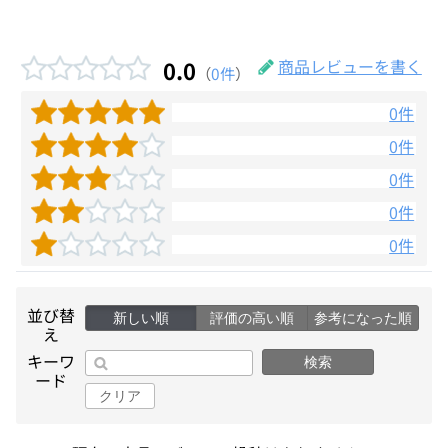
0.0
商品レビューを書く
（
0件
）
0件
0件
0件
0件
0件
並び替
新しい順
評価の高い順
参考になった順
え
キーワ
検索
ード
クリア