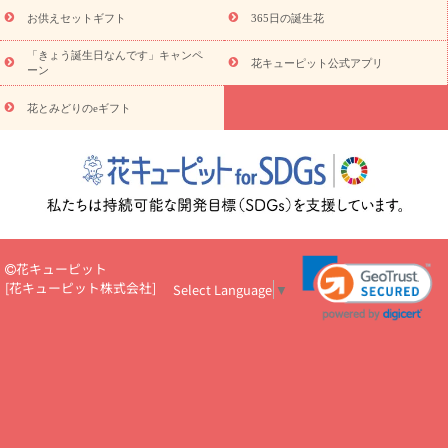
算から探す
お祝い
お祝い・
3000円～
お祝い・
4000円～
お供えセットギフト
365日の誕生花
お祝い・
5000円～
お祝い・
7000円～
お祝い・
10000円～
「きょう誕生日なんです」キャンペ
お供え・お悔やみ
お供え・お悔やみ・
3000円～
お供え・お
花キューピット公式アプリ
ーン
悔やみ・
5000円～
お供え・お悔やみ・
7000円～
お供え・お悔
読み物
やみ・
10000円～
花とみどりのeギフト
注目されている記事
365日の誕生花カレンダー
開店・開業祝
いのマナー
定年退職祝いのマナー
お祝いを贈るときのマナー・
ルール
花キューピットのお祝いコラム一覧
誕生日のお花を「色
彩心理学」で選ぶ方法
結婚祝いの予算相場
出産祝いお役立ち情
報
転職祝いのマナー基礎知識
ペットのお祝いワンポイントアド
バイス
スタンド花（フラスタ）のマナー
お見舞いのマナーとル
ール
新築引っ越し祝いコラム
お祝い花のマナー総まとめ
職
花キューピット
場上司や先輩へ贈るお祝い花の正解は？
開店祝いの花 選び方ガイ
[
花キューピット株式会社
]
Select Language
▼
ド（早見表あり）
お供えを贈るときのマナー・ルール
花キューピットのお供え・
お悔やみ・仏花コラム一覧
花キューピットの仏花のルール・マナ
ーQ&A
ペットの供花の基礎知識とペットロスを癒す向き合い方
一周忌のマナー
四十九日の基礎知識
お盆のルール・マナー
お彼岸のルール・マナー
キリスト教のお葬式の流れ【マナー基礎
知識】
お供え花のマナー総まとめ
仏花の選び方ガイド（早見表
あり)
花キューピット×専門家
CO2排出量削減 / SDGsを考える