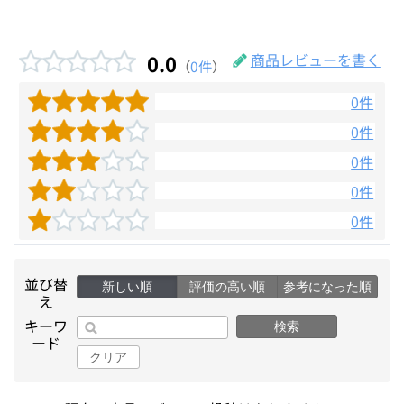
0.0
商品レビューを書く
（
0件
）
0件
0件
0件
0件
0件
並び替
新しい順
評価の高い順
参考になった順
え
キーワ
検索
ード
クリア