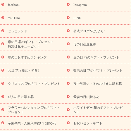
日フラワーギフト商品一覧
バラ
ユリ
トルコキキョウ
8月の
facebook
Instagram
誕生花(トルコキキョウ)
9月の誕生花(リンドウ)
誕生日セット
ギフト
キャンペーン
「きょう誕生日なんです」キャンペーン
YouTube
LINE
用途から探す
お祝いの花特集
当日配達特急便
お祝い商品
一覧
お祝い
開店・開業祝い
新築・引っ越し祝い
退職祝い
ごっこランド
公式ブログ“花だより”
結婚記念日
結婚祝い
出産祝い
退院祝い・快気祝い
還暦
祝い・長寿祝い
プチギフト
ペットのお祝いフラワー
お中
母の日 花のギフト・プレゼント
母の日産直花鉢
特集は花キューピット
元・暑中見舞い
敬老の日
お供え・お悔やみ
当日配達特急便
お供え
お供え・お悔やみ商品一覧
お供え・お悔やみの花
四
母の日おすすめランキング
父の日 花のギフト・プレゼント
十九日法要以降に贈る花
通夜・葬儀に贈る花
お供え お花とセッ
トギフト
お供え プリザーブドフラワー
ペットのお供えフラワー
お盆 花（新盆・初盆）
敬老の日 花のギフト・プレゼント
お盆（新盆・初盆）
その他
お祝い返し
お見舞い
お取り
寄せギフト
ビジネス用
ご自宅用
観葉植物
ミディ胡蝶蘭
クリスマス 花のギフト・プレゼント
喪中見舞い・冬のお供えに贈る花
スタイルから探す
プリザーブドフラワー
アレンジメント
花束
スタンド花
お祝い
お供え・お悔やみ
胡蝶蘭
胡蝶
成人の日に贈る花
愛妻の日に贈る花
蘭・花鉢
ミディ胡蝶蘭・お祝い
ミディ胡蝶蘭・お供え
世界初
の青色胡蝶蘭
観葉植物
観葉植物
産直多肉植物
プリザーブ
フラワーバレンタイン 花のギフト・
ホワイトデー 花のギフト・プレゼ
ドフラワー
お祝い
お供え・お悔やみ
花とセットギフト
セ
プレゼント
ント
ミオーダー
プチギフト（hanamore -ハナモア-）
花とみどりの
eギフト
花キューピットのeGfit
カラー
ピンク
イエローオ
卒園卒業・入園入学祝いに贈る花
お祝いセットギフト
予
レンジ
レッド
お花の種類
バラ
ユリ
トルコキキョウ