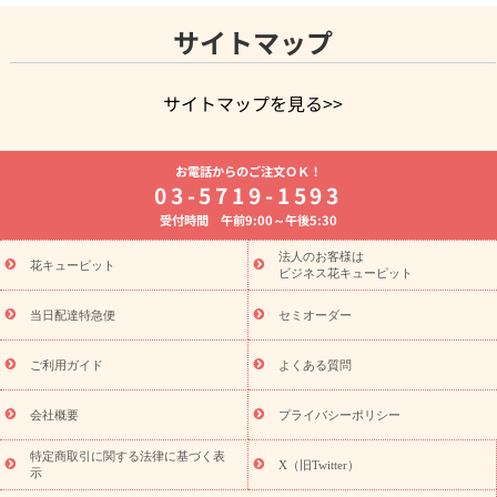
サイトマップ
サイトマップを見る>>
よく贈られる花
お祝いの花特集
誕生日フラワーギフト特集
お電話からのご注文ＯＫ！
8月の誕生花(トルコキキョウ)
開店・開業祝い
退職祝い
結
03-5719-1593
婚記念日
お供え・お悔やみ
お供え・お悔やみの花
四十九日
受付時間 午前9:00～午後5:30
法要以降に贈る花
通夜・葬儀に贈る花
胡蝶蘭・花鉢
プリザ
ーブドフラワー
季節のイベント
ひまわり ギフト・プレゼント
法人のお客様は
季節のイベント
花キューピット
特集
お盆 花（新盆・初盆）
お盆 花（新
ビジネス花キューピット
盆・初盆）
お盆 花（新盆・初盆）
お盆・お供え 花とセットギ
フト
お盆・お供え プリザーブドフラワー
ひまわり ギフト・プ
当日配達特急便
セミオーダー
レゼント特集
夏の花贈り・お中元・暑中見舞い 花のギフト特集
敬老の日におくる花ギフト・プレゼント特集
敬老の日におくる
ご利用ガイド
よくある質問
花ギフト・プレゼント特集
敬老の日 花のおすすめランキング
敬
老の日 花鉢植えのギフト・プレゼント特集
敬老の日 花とセットギ
会社概要
プライバシーポリシー
フト・プレゼント特集
敬老の日の花 全てのギフト一覧
キャン
誕生日の花を
特定商取引に関する法律に基づく表
ペーン
「きょう誕生日なんです」キャンペーン
X（旧Twitter）
示
探す
誕生日フラワーギフト
誕生日フラワーギフト特集
誕生