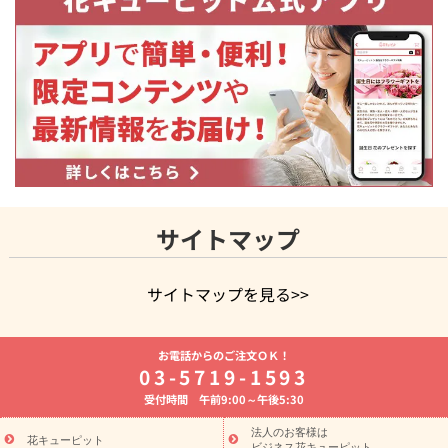
サイトマップ
サイトマップを見る>>
よく贈られる花
お祝いの花特集
誕生日フラワーギフト特集
お電話からのご注文ＯＫ！
8月の誕生花(トルコキキョウ)
開店・開業祝い
退職祝い
結
03-5719-1593
婚記念日
お供え・お悔やみ
お供え・お悔やみの花
四十九日
受付時間 午前9:00～午後5:30
法要以降に贈る花
通夜・葬儀に贈る花
胡蝶蘭・花鉢
プリザ
ーブドフラワー
季節のイベント
ひまわり ギフト・プレゼント
法人のお客様は
季節のイベント
花キューピット
特集
お盆 花（新盆・初盆）
お盆 花（新
ビジネス花キューピット