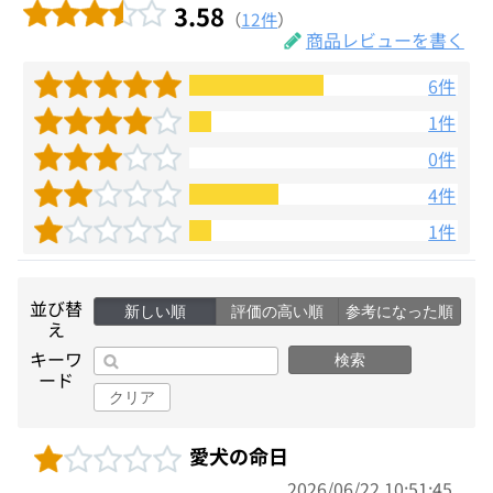
3.58
（
12件
）
商品レビューを書く
6件
1件
0件
4件
1件
並び替
新しい順
評価の高い順
参考になった順
え
キーワ
検索
ード
クリア
愛犬の命日
2026/06/22 10:51:45