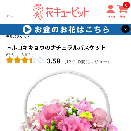
0
メニュー
マイページ
カート
×
花キューピット
結婚記念日
【結婚記念日】トルコキキョウのナチュ
ラルバスケット
トルコキキョウのナチュラルバスケット
レビューを書く
3.58
（
12 件の商品レビュー
）