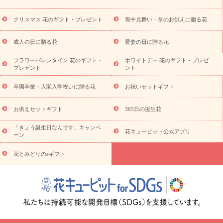
お盆（新盆・初盆）
その他
お祝い返し
お見舞い
お取り
寄せギフト
ビジネス用
ご自宅用
観葉植物
ミディ胡蝶蘭
クリスマス 花のギフト・プレゼント
喪中見舞い・冬のお供えに贈る花
スタイルから探す
プリザーブドフラワー
アレンジメント
花束
スタンド花
お祝い
お供え・お悔やみ
胡蝶蘭
胡蝶
成人の日に贈る花
愛妻の日に贈る花
蘭・花鉢
ミディ胡蝶蘭・お祝い
ミディ胡蝶蘭・お供え
世界初
の青色胡蝶蘭
観葉植物
観葉植物
産直多肉植物
プリザーブ
フラワーバレンタイン 花のギフト・
ホワイトデー 花のギフト・プレゼ
ドフラワー
お祝い
お供え・お悔やみ
花とセットギフト
セ
プレゼント
ント
ミオーダー
プチギフト（hanamore -ハナモア-）
花とみどりの
eギフト
花キューピットのeGfit
カラー
ピンク
イエローオ
卒園卒業・入園入学祝いに贈る花
お祝いセットギフト
予
レンジ
レッド
お花の種類
バラ
ユリ
トルコキキョウ
算から探す
お祝い
お祝い・
3000円～
お祝い・
4000円～
お供えセットギフト
365日の誕生花
お祝い・
5000円～
お祝い・
7000円～
お祝い・
10000円～
「きょう誕生日なんです」キャンペ
お供え・お悔やみ
お供え・お悔やみ・
3000円～
お供え・お
花キューピット公式アプリ
ーン
悔やみ・
5000円～
お供え・お悔やみ・
7000円～
お供え・お悔
読み物
やみ・
10000円～
花とみどりのeギフト
注目されている記事
365日の誕生花カレンダー
開店・開業祝
いのマナー
定年退職祝いのマナー
お祝いを贈るときのマナー・
ルール
花キューピットのお祝いコラム一覧
誕生日のお花を「色
彩心理学」で選ぶ方法
結婚祝いの予算相場
出産祝いお役立ち情
報
転職祝いのマナー基礎知識
ペットのお祝いワンポイントアド
バイス
スタンド花（フラスタ）のマナー
お見舞いのマナーとル