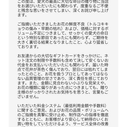
この度は、愛犬の最高に大切な命日の贈り物に当店
をお選びいただいたにも関わらず、度重なるご不便
と残念な思いをさせてしまい、深くお詫び申し上げ
ます。
ご指摘いただきましたお花の鮮度不良（トルコキキ
ョウの傷み・早期の枯れ）および、価格に対するボ
リューム不足につきまして、せっかくの愛犬の命日
という特別な節目であったにも関わらず、ご期待を
大きく裏切る結果となりましたこと、心より猛省し
ております。
お友達からの大切なギフトカードをきっかけに、ネ
ット注文の制限や手数料も含めて決して安くないお
代金をお支払いいただいたにも関わらず、届いた時
点で花弁が茶色く傷んでおり、翌日には枯れてしま
ったとのこと、お花を扱うプロとしてあってはなら
ない品質管理の甘さであり、深く責任を感じており
ます。また、金額に見合わない小ぶりな見栄えや、
お花の種類に偏りがあった点につきましても、贈り
主様のがっかりされたお気持ちを思うと、言葉もご
ざいません。
いただいた料金システム（最低利用金額や手数料）
に関するご意見、およびお花の品質・ボリュームへ
のご指摘を真摯に受け止め、制作店への指導を徹底
するとともに、お客様がより安心して納得のいくお
買い物をしていただけるよう、サービス全体の改善