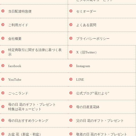
盆・初盆）
お盆 花（新盆・初盆）
お盆・お供え 花とセットギ
フト
お盆・お供え プリザーブドフラワー
ひまわり ギフト・プ
当日配達特急便
セミオーダー
レゼント特集
夏の花贈り・お中元・暑中見舞い 花のギフト特集
敬老の日におくる花ギフト・プレゼント特集
敬老の日におくる
ご利用ガイド
よくある質問
花ギフト・プレゼント特集
敬老の日 花のおすすめランキング
敬
老の日 花鉢植えのギフト・プレゼント特集
敬老の日 花とセットギ
会社概要
プライバシーポリシー
フト・プレゼント特集
敬老の日の花 全てのギフト一覧
キャン
誕生日の花を
特定商取引に関する法律に基づく表
ペーン
「きょう誕生日なんです」キャンペーン
X（旧Twitter）
示
探す
誕生日フラワーギフト
誕生日フラワーギフト特集
誕生
日フラワーギフト商品一覧
バラ
ユリ
トルコキキョウ
8月の
facebook
Instagram
誕生花(トルコキキョウ)
9月の誕生花(リンドウ)
誕生日セット
ギフト
キャンペーン
「きょう誕生日なんです」キャンペーン
YouTube
LINE
用途から探す
お祝いの花特集
当日配達特急便
お祝い商品
一覧
お祝い
開店・開業祝い
新築・引っ越し祝い
退職祝い
ごっこランド
公式ブログ“花だより”
結婚記念日
結婚祝い
出産祝い
退院祝い・快気祝い
還暦
祝い・長寿祝い
プチギフト
ペットのお祝いフラワー
お中
母の日 花のギフト・プレゼント
母の日産直花鉢
特集は花キューピット
元・暑中見舞い
敬老の日
お供え・お悔やみ
当日配達特急便
お供え
お供え・お悔やみ商品一覧
お供え・お悔やみの花
四
母の日おすすめランキング
父の日 花のギフト・プレゼント
十九日法要以降に贈る花
通夜・葬儀に贈る花
お供え お花とセッ
トギフト
お供え プリザーブドフラワー
ペットのお供えフラワー
お盆 花（新盆・初盆）
敬老の日 花のギフト・プレゼント