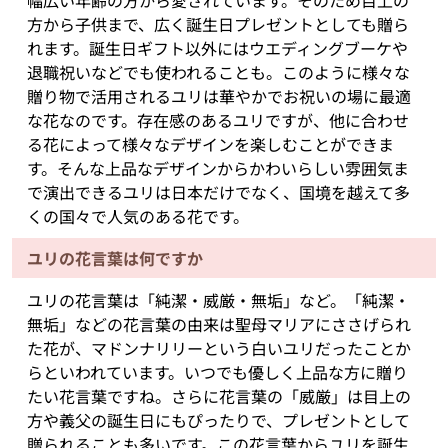
幅広い年齢の方から愛されています。そのため目上の
方から子供まで、広く誕生日プレゼントとしても贈ら
れます。誕生日ギフト以外にはウエディングブーケや
退職祝いなどでも使われることも。このように様々な
贈り物で活用されるユリは華やかでお祝いの場に最適
な花なのです。存在感のあるユリですが、他に合わせ
る花によって様々なデザインを楽しむことができま
す。そんな上品なデザインからかわいらしい雰囲気ま
で演出できるユリは日本だけでなく、国境を越えて多
くの国々で人気のある花です。
ユリの花言葉は何ですか
ユリの花言葉は「純潔・威厳・無垢」など。「純潔・
無垢」などの花言葉の由来は聖母マリアにささげられ
た花が、マドンナリリーという白いユリだったことか
らといわれています。いつでも優しく上品な方に贈り
たい花言葉ですね。さらに花言葉の「威厳」は目上の
方や義父の誕生日にもぴったりで、プレゼントとして
贈られることも多いです。この花言葉からユリを誕生