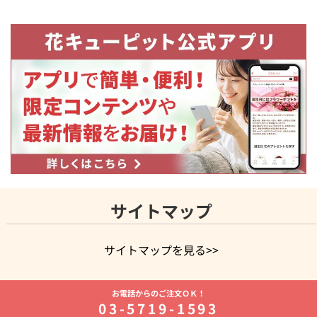
サイトマップ
サイトマップを見る>>
よく贈られる花
お祝いの花特集
誕生日フラワーギフト特集
お電話からのご注文ＯＫ！
8月の誕生花(トルコキキョウ)
開店・開業祝い
退職祝い
結
03-5719-1593
婚記念日
お供え・お悔やみ
お供え・お悔やみの花
四十九日