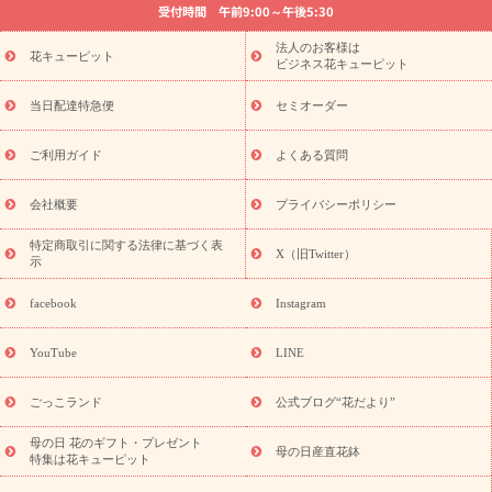
受付時間 午前9:00～午後5:30
法要以降に贈る花
通夜・葬儀に贈る花
胡蝶蘭・花鉢
プリザ
ーブドフラワー
季節のイベント
ひまわり ギフト・プレゼント
法人のお客様は
季節のイベント
花キューピット
特集
お盆 花（新盆・初盆）
お盆 花（新
ビジネス花キューピット
盆・初盆）
お盆 花（新盆・初盆）
お盆・お供え 花とセットギ
フト
お盆・お供え プリザーブドフラワー
ひまわり ギフト・プ
当日配達特急便
セミオーダー
レゼント特集
夏の花贈り・お中元・暑中見舞い 花のギフト特集
敬老の日におくる花ギフト・プレゼント特集
敬老の日におくる
ご利用ガイド
よくある質問
花ギフト・プレゼント特集
敬老の日 花のおすすめランキング
敬
老の日 花鉢植えのギフト・プレゼント特集
敬老の日 花とセットギ
会社概要
プライバシーポリシー
フト・プレゼント特集
敬老の日の花 全てのギフト一覧
キャン
ペーン
映画『ウォーターガーディアンズ』コラボキャンペーン
特定商取引に関する法律に基づく表
X（旧Twitter）
示
誕生日の花を探す
「きょう誕生日なんです」キャンペーン
誕生日フラワーギフト
誕生日フラワーギフト特集
誕生日フラワ
facebook
Instagram
ーギフト商品一覧
バラ
ユリ
トルコキキョウ
8月の誕生花
(トルコキキョウ)
9月の誕生花(リンドウ)
誕生日セットギフト
YouTube
LINE
用途か
キャンペーン
「きょう誕生日なんです」キャンペーン
ら探す
お祝いの花特集
当日配達特急便
お祝い商品一覧
お
ごっこランド
公式ブログ“花だより”
祝い
開店・開業祝い
新築・引っ越し祝い
退職祝い
結婚記
念日
結婚祝い
出産祝い
退院祝い・快気祝い
還暦祝い・長
母の日 花のギフト・プレゼント
母の日産直花鉢
特集は花キューピット
寿祝い
プチギフト
ペットのお祝いフラワー
お中元・暑中見
舞い
敬老の日
お供え・お悔やみ
当日配達特急便 お供え
お