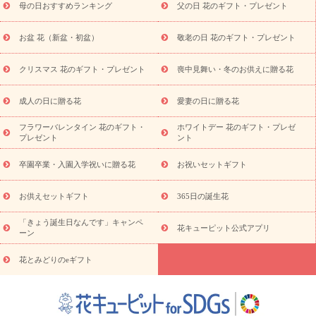
母の日おすすめランキング
父の日 花のギフト・プレゼント
供え・お悔やみ商品一覧
お供え・お悔やみの花
四十九日法要以
降に贈る花
通夜・葬儀に贈る花
お供え お花とセットギフト
お盆 花（新盆・初盆）
敬老の日 花のギフト・プレゼント
お供え プリザーブドフラワー
ペットのお供えフラワー
お盆（新
盆・初盆）
その他
お祝い返し
お見舞い
お取り寄せギフト
ビジネス用
ご自宅用
観葉植物
ミディ胡蝶蘭
プリザーブ
クリスマス 花のギフト・プレゼント
喪中見舞い・冬のお供えに贈る花
スタイルから探す
ドフラワー
アレンジメント
花束
スタ
ンド花
お祝い
お供え・お悔やみ
胡蝶蘭
胡蝶蘭・花鉢
ミ
成人の日に贈る花
愛妻の日に贈る花
ディ胡蝶蘭・お祝い
ミディ胡蝶蘭・お供え
世界初の青色胡蝶蘭
フラワーバレンタイン 花のギフト・
ホワイトデー 花のギフト・プレゼ
観葉植物
観葉植物
産直多肉植物
プリザーブドフラワー
プレゼント
ント
お祝い
お供え・お悔やみ
花とセットギフト
セミオーダー
プチギフト（hanamore -ハナモア-）
花とみどりのeギフト
花
卒園卒業・入園入学祝いに贈る花
お祝いセットギフト
キューピットのeGfit
カラー
ピンク
イエローオレンジ
レッ
予算から探す
ド
お花の種類
バラ
ユリ
トルコキキョウ
お供えセットギフト
365日の誕生花
お祝い
お祝い・
3000円～
お祝い・
4000円～
お祝い・
5000円～
お祝い・
7000円～
お祝い・
10000円～
お供え・お
「きょう誕生日なんです」キャンペ
花キューピット公式アプリ
ーン
悔やみ
お供え・お悔やみ・
3000円～
お供え・お悔やみ・
5000
円～
お供え・お悔やみ・
7000円～
お供え・お悔やみ・
10000
花とみどりのeギフト
読み物
円～
注目されている記事
365日の誕生花カレンダー
開店・開業祝
いのマナー
定年退職祝いのマナー
お祝いを贈るときのマナー・
ルール
花キューピットのお祝いコラム一覧
誕生日のお花を「色