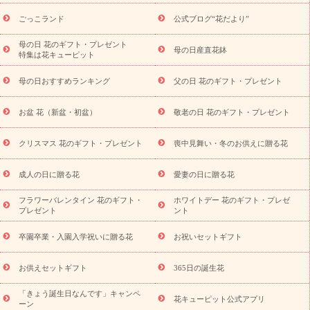
ら探す
お祝いの花特集
当日配達特急便
お祝い商品一覧
お
ごっこランド
公式ブログ“花だより”
祝い
開店・開業祝い
新築・引っ越し祝い
退職祝い
結婚記
念日
結婚祝い
出産祝い
退院祝い・快気祝い
還暦祝い・長
母の日 花のギフト・プレゼント
母の日産直花鉢
特集は花キューピット
寿祝い
プチギフト
ペットのお祝いフラワー
お中元・暑中見
舞い
敬老の日
お供え・お悔やみ
当日配達特急便 お供え
お
母の日おすすめランキング
父の日 花のギフト・プレゼント
供え・お悔やみ商品一覧
お供え・お悔やみの花
四十九日法要以
降に贈る花
通夜・葬儀に贈る花
お供え お花とセットギフト
お盆 花（新盆・初盆）
敬老の日 花のギフト・プレゼント
お供え プリザーブドフラワー
ペットのお供えフラワー
お盆（新
盆・初盆）
その他
お祝い返し
お見舞い
お取り寄せギフト
ビジネス用
ご自宅用
観葉植物
ミディ胡蝶蘭
プリザーブ
クリスマス 花のギフト・プレゼント
喪中見舞い・冬のお供えに贈る花
スタイルから探す
ドフラワー
アレンジメント
花束
スタ
ンド花
お祝い
お供え・お悔やみ
胡蝶蘭
胡蝶蘭・花鉢
ミ
成人の日に贈る花
愛妻の日に贈る花
ディ胡蝶蘭・お祝い
ミディ胡蝶蘭・お供え
世界初の青色胡蝶蘭
フラワーバレンタイン 花のギフト・
ホワイトデー 花のギフト・プレゼ
観葉植物
観葉植物
産直多肉植物
プリザーブドフラワー
プレゼント
ント
お祝い
お供え・お悔やみ
花とセットギフト
セミオーダー
プチギフト（hanamore -ハナモア-）
花とみどりのeギフト
花
卒園卒業・入園入学祝いに贈る花
お祝いセットギフト
キューピットのeGfit
カラー
ピンク
イエローオレンジ
レッ
予算から探す
ド
お花の種類
バラ
ユリ
トルコキキョウ
お供えセットギフト
365日の誕生花
お祝い
お祝い・
3000円～
お祝い・
4000円～
お祝い・
5000円～
お祝い・
7000円～
お祝い・
10000円～
お供え・お
「きょう誕生日なんです」キャンペ
花キューピット公式アプリ
ーン
悔やみ
お供え・お悔やみ・
3000円～
お供え・お悔やみ・
5000