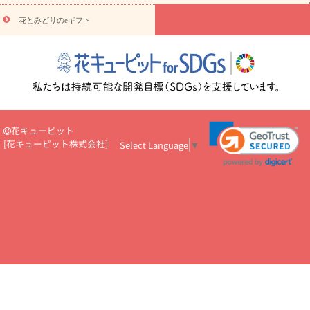
円～
お供え・お悔やみ・
7000円～
お供え・お悔やみ・
10000
花とみどりのeギフト
読み物
円～
注目されている記事
365日の誕生花カレンダー
開店・開業祝
いのマナー
定年退職祝いのマナー
お祝いを贈るときのマナー・
ルール
花キューピットのお祝いコラム一覧
誕生日のお花を「色
彩心理学」で選ぶ方法
結婚祝いの予算相場
出産祝いお役立ち情
報
転職祝いのマナー基礎知識
ペットのお祝いワンポイントアド
バイス
スタンド花（フラスタ）のマナー
お見舞いのマナーとル
花キューピット
ール
新築引っ越し祝いコラム
お祝い花のマナー総まとめ
職
[
花キューピット株式会社
]
Select Language
▼
場上司や先輩へ贈るお祝い花の正解は？
開店祝いの花 選び方ガイ
ド（早見表あり）
お供えを贈るときのマナー・ルール
花キューピットのお供え・
お悔やみ・仏花コラム一覧
花キューピットの仏花のルール・マナ
ーQ&A
ペットの供花の基礎知識とペットロスを癒す向き合い方
一周忌のマナー
四十九日の基礎知識
お盆のルール・マナー
お彼岸のルール・マナー
キリスト教のお葬式の流れ【マナー基礎
知識】
お供え花のマナー総まとめ
仏花の選び方ガイド（早見表
あり)
花キューピット×専門家
CO2排出量削減 / SDGsを考える
プロ直伝10のテクニック
花美人5人の「花のある暮らし」
美
しい“花とお祝い”の世界
花贈りをもっと楽しみたい
男性は花を
もらってうれしい？アンケート
テレワークにおすすめの観葉植