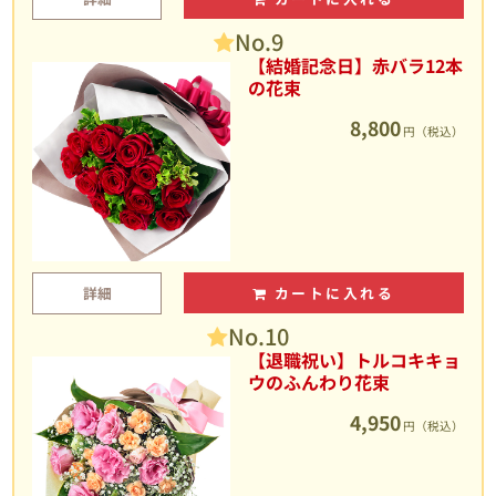
No.9
【結婚記念日】赤バラ12本
の花束
8,800
円（税込）
詳細
カートに入れる
No.10
【退職祝い】トルコキキョ
ウのふんわり花束
4,950
円（税込）