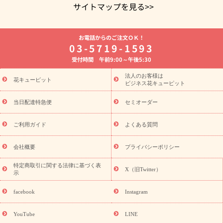
サイトマップを見る>>
よく贈られる花
お祝いの花特集
誕生日フラワーギフト特集
お電話からのご注文ＯＫ！
8月の誕生花(トルコキキョウ)
開店・開業祝い
退職祝い
結
03-5719-1593
婚記念日
お供え・お悔やみ
お供え・お悔やみの花
四十九日
受付時間 午前9:00～午後5:30
法要以降に贈る花
通夜・葬儀に贈る花
胡蝶蘭・花鉢
プリザ
ーブドフラワー
季節のイベント
ひまわり ギフト・プレゼント
法人のお客様は
季節のイベント
花キューピット
特集
お盆 花（新盆・初盆）
お盆 花（新
ビジネス花キューピット
盆・初盆）
お盆 花（新盆・初盆）
お盆・お供え 花とセットギ
フト
お盆・お供え プリザーブドフラワー
ひまわり ギフト・プ
当日配達特急便
セミオーダー
レゼント特集
夏の花贈り・お中元・暑中見舞い 花のギフト特集
敬老の日におくる花ギフト・プレゼント特集
敬老の日におくる
ご利用ガイド
よくある質問
花ギフト・プレゼント特集
敬老の日 花のおすすめランキング
敬
老の日 花鉢植えのギフト・プレゼント特集
敬老の日 花とセットギ
会社概要
プライバシーポリシー
フト・プレゼント特集
敬老の日の花 全てのギフト一覧
キャン
ペーン
映画『ウォーターガーディアンズ』コラボキャンペーン
特定商取引に関する法律に基づく表
X（旧Twitter）
示
誕生日の花を探す
「きょう誕生日なんです」キャンペーン
誕生日フラワーギフト
誕生日フラワーギフト特集
誕生日フラワ
facebook
Instagram
ーギフト商品一覧
バラ
ユリ
トルコキキョウ
8月の誕生花
(トルコキキョウ)
9月の誕生花(リンドウ)
誕生日セットギフト
YouTube
LINE
用途か
キャンペーン
「きょう誕生日なんです」キャンペーン