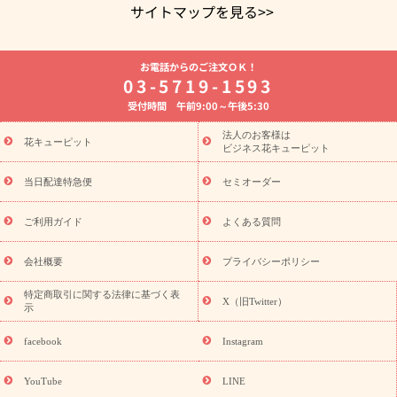
サイトマップを見る>>
よく贈られる花
お祝いの花特集
誕生日フラワーギフト特集
お電話からのご注文ＯＫ！
8月の誕生花(トルコキキョウ)
開店・開業祝い
退職祝い
結
03-5719-1593
婚記念日
お供え・お悔やみ
お供え・お悔やみの花
四十九日
受付時間 午前9:00～午後5:30
法要以降に贈る花
通夜・葬儀に贈る花
胡蝶蘭・花鉢
プリザ
ーブドフラワー
季節のイベント
ひまわり ギフト・プレゼント
法人のお客様は
季節のイベント
花キューピット
特集
お盆 花（新盆・初盆）
お盆 花（新
ビジネス花キューピット
盆・初盆）
お盆 花（新盆・初盆）
お盆・お供え 花とセットギ
フト
お盆・お供え プリザーブドフラワー
ひまわり ギフト・プ
当日配達特急便
セミオーダー
レゼント特集
夏の花贈り・お中元・暑中見舞い 花のギフト特集
敬老の日におくる花ギフト・プレゼント特集
敬老の日におくる
ご利用ガイド
よくある質問
花ギフト・プレゼント特集
敬老の日 花のおすすめランキング
敬
老の日 花鉢植えのギフト・プレゼント特集
敬老の日 花とセットギ
会社概要
プライバシーポリシー
フト・プレゼント特集
敬老の日の花 全てのギフト一覧
キャン
ペーン
映画『ウォーターガーディアンズ』コラボキャンペーン
特定商取引に関する法律に基づく表
X（旧Twitter）
示
誕生日の花を探す
「きょう誕生日なんです」キャンペーン
誕生日フラワーギフト
誕生日フラワーギフト特集
誕生日フラワ
facebook
Instagram
ーギフト商品一覧
バラ
ユリ
トルコキキョウ
8月の誕生花
(トルコキキョウ)
9月の誕生花(リンドウ)
誕生日セットギフト
YouTube
LINE
用途か
キャンペーン
「きょう誕生日なんです」キャンペーン