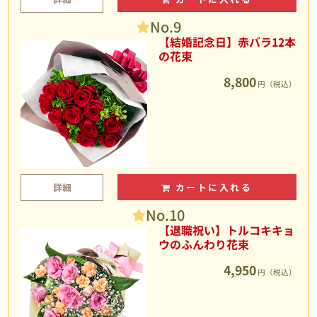
No.9
【結婚記念日】赤バラ12本
の花束
8,800
円（税込）
詳細
カートに入れる
No.10
【退職祝い】トルコキキョ
ウのふんわり花束
4,950
円（税込）