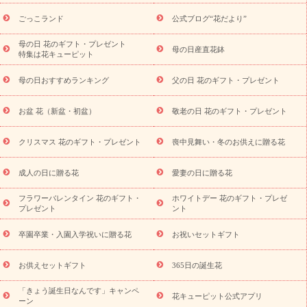
ら探す
お祝いの花特集
当日配達特急便
お祝い商品一覧
お
ごっこランド
公式ブログ“花だより”
祝い
開店・開業祝い
新築・引っ越し祝い
退職祝い
結婚記
念日
結婚祝い
出産祝い
退院祝い・快気祝い
還暦祝い・長
母の日 花のギフト・プレゼント
母の日産直花鉢
特集は花キューピット
寿祝い
プチギフト
ペットのお祝いフラワー
お中元・暑中見
舞い
敬老の日
お供え・お悔やみ
当日配達特急便 お供え
お
母の日おすすめランキング
父の日 花のギフト・プレゼント
供え・お悔やみ商品一覧
お供え・お悔やみの花
四十九日法要以
降に贈る花
通夜・葬儀に贈る花
お供え お花とセットギフト
お盆 花（新盆・初盆）
敬老の日 花のギフト・プレゼント
お供え プリザーブドフラワー
ペットのお供えフラワー
お盆（新
盆・初盆）
その他
お祝い返し
お見舞い
お取り寄せギフト
ビジネス用
ご自宅用
観葉植物
ミディ胡蝶蘭
プリザーブ
クリスマス 花のギフト・プレゼント
喪中見舞い・冬のお供えに贈る花
スタイルから探す
ドフラワー
アレンジメント
花束
スタ
ンド花
お祝い
お供え・お悔やみ
胡蝶蘭
胡蝶蘭・花鉢
ミ
成人の日に贈る花
愛妻の日に贈る花
ディ胡蝶蘭・お祝い
ミディ胡蝶蘭・お供え
世界初の青色胡蝶蘭
フラワーバレンタイン 花のギフト・
ホワイトデー 花のギフト・プレゼ
観葉植物
観葉植物
産直多肉植物
プリザーブドフラワー
プレゼント
ント
お祝い
お供え・お悔やみ
花とセットギフト
セミオーダー
プチギフト（hanamore -ハナモア-）
花とみどりのeギフト
花
卒園卒業・入園入学祝いに贈る花
お祝いセットギフト
キューピットのeGfit
カラー
ピンク
イエローオレンジ
レッ
予算から探す
ド
お花の種類
バラ
ユリ
トルコキキョウ
お供えセットギフト
365日の誕生花
お祝い
お祝い・
3000円～
お祝い・
4000円～
お祝い・
5000円～
お祝い・
7000円～
お祝い・
10000円～
お供え・お
「きょう誕生日なんです」キャンペ
花キューピット公式アプリ
ーン
悔やみ
お供え・お悔やみ・
3000円～
お供え・お悔やみ・
5000