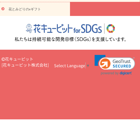
円～
お供え・お悔やみ・
7000円～
お供え・お悔やみ・
10000
花とみどりのeギフト
読み物
円～
注目されている記事
365日の誕生花カレンダー
開店・開業祝
いのマナー
定年退職祝いのマナー
お祝いを贈るときのマナー・
ルール
花キューピットのお祝いコラム一覧
誕生日のお花を「色
彩心理学」で選ぶ方法
結婚祝いの予算相場
出産祝いお役立ち情
報
転職祝いのマナー基礎知識
ペットのお祝いワンポイントアド
バイス
スタンド花（フラスタ）のマナー
お見舞いのマナーとル
花キューピット
ール
新築引っ越し祝いコラム
お祝い花のマナー総まとめ
職
[
花キューピット株式会社
]
Select Language
▼
場上司や先輩へ贈るお祝い花の正解は？
開店祝いの花 選び方ガイ
ド（早見表あり）
お供えを贈るときのマナー・ルール
花キューピットのお供え・
お悔やみ・仏花コラム一覧
花キューピットの仏花のルール・マナ
ーQ&A
ペットの供花の基礎知識とペットロスを癒す向き合い方
一周忌のマナー
四十九日の基礎知識
お盆のルール・マナー
お彼岸のルール・マナー
キリスト教のお葬式の流れ【マナー基礎
知識】
お供え花のマナー総まとめ
仏花の選び方ガイド（早見表
あり)
花キューピット×専門家
CO2排出量削減 / SDGsを考える
プロ直伝10のテクニック
花美人5人の「花のある暮らし」
美
しい“花とお祝い”の世界
花贈りをもっと楽しみたい
男性は花を
もらってうれしい？アンケート
テレワークにおすすめの観葉植