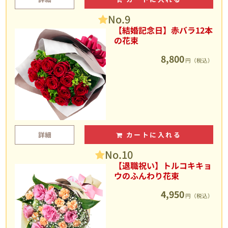
No.9
【結婚記念日】赤バラ12本
の花束
8,800
円（税込）
詳細
カートに入れる
No.10
【退職祝い】トルコキキョ
ウのふんわり花束
4,950
円（税込）