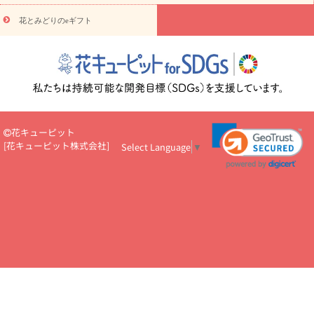
円～
お供え・お悔やみ・
7000円～
お供え・お悔やみ・
10000
花とみどりのeギフト
読み物
円～
注目されている記事
365日の誕生花カレンダー
開店・開業祝
いのマナー
定年退職祝いのマナー
お祝いを贈るときのマナー・
ルール
花キューピットのお祝いコラム一覧
誕生日のお花を「色
彩心理学」で選ぶ方法
結婚祝いの予算相場
出産祝いお役立ち情
報
転職祝いのマナー基礎知識
ペットのお祝いワンポイントアド
バイス
スタンド花（フラスタ）のマナー
お見舞いのマナーとル
花キューピット
ール
新築引っ越し祝いコラム
お祝い花のマナー総まとめ
職
[
花キューピット株式会社
]
Select Language
▼
場上司や先輩へ贈るお祝い花の正解は？
開店祝いの花 選び方ガイ
ド（早見表あり）
お供えを贈るときのマナー・ルール
花キューピットのお供え・
お悔やみ・仏花コラム一覧
花キューピットの仏花のルール・マナ
ーQ&A
ペットの供花の基礎知識とペットロスを癒す向き合い方
一周忌のマナー
四十九日の基礎知識
お盆のルール・マナー
お彼岸のルール・マナー
キリスト教のお葬式の流れ【マナー基礎
知識】
お供え花のマナー総まとめ
仏花の選び方ガイド（早見表
あり)
花キューピット×専門家
CO2排出量削減 / SDGsを考える
プロ直伝10のテクニック
花美人5人の「花のある暮らし」
美
しい“花とお祝い”の世界
花贈りをもっと楽しみたい
男性は花を
もらってうれしい？アンケート
テレワークにおすすめの観葉植