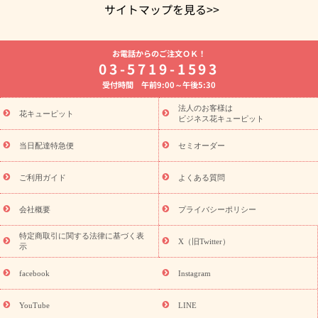
サイトマップを見る>>
よく贈られる花
お祝いの花特集
誕生日フラワーギフト特集
お電話からのご注文ＯＫ！
8月の誕生花(トルコキキョウ)
開店・開業祝い
退職祝い
結
03-5719-1593
婚記念日
お供え・お悔やみ
お供え・お悔やみの花
四十九日
受付時間 午前9:00～午後5:30
法要以降に贈る花
通夜・葬儀に贈る花
胡蝶蘭・花鉢
プリザ
ーブドフラワー
季節のイベント
ひまわり ギフト・プレゼント
法人のお客様は
季節のイベント
花キューピット
特集
お盆 花（新盆・初盆）
お盆 花（新
ビジネス花キューピット
盆・初盆）
お盆 花（新盆・初盆）
お盆・お供え 花とセットギ
フト
お盆・お供え プリザーブドフラワー
ひまわり ギフト・プ
当日配達特急便
セミオーダー
レゼント特集
夏の花贈り・お中元・暑中見舞い 花のギフト特集
敬老の日におくる花ギフト・プレゼント特集
敬老の日におくる
ご利用ガイド
よくある質問
花ギフト・プレゼント特集
敬老の日 花のおすすめランキング
敬
老の日 花鉢植えのギフト・プレゼント特集
敬老の日 花とセットギ
会社概要
プライバシーポリシー
フト・プレゼント特集
敬老の日の花 全てのギフト一覧
キャン
ペーン
映画『ウォーターガーディアンズ』コラボキャンペーン
特定商取引に関する法律に基づく表
X（旧Twitter）
示
誕生日の花を探す
「きょう誕生日なんです」キャンペーン
誕生日フラワーギフト
誕生日フラワーギフト特集
誕生日フラワ
facebook
Instagram
ーギフト商品一覧
バラ
ユリ
トルコキキョウ
8月の誕生花
(トルコキキョウ)
9月の誕生花(リンドウ)
誕生日セットギフト
YouTube
LINE
用途か
キャンペーン
「きょう誕生日なんです」キャンペーン