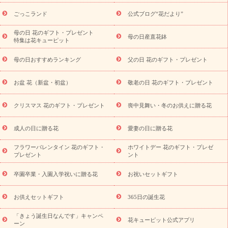
ら探す
お祝いの花特集
当日配達特急便
お祝い商品一覧
お
ごっこランド
公式ブログ“花だより”
祝い
開店・開業祝い
新築・引っ越し祝い
退職祝い
結婚記
念日
結婚祝い
出産祝い
退院祝い・快気祝い
還暦祝い・長
母の日 花のギフト・プレゼント
母の日産直花鉢
特集は花キューピット
寿祝い
プチギフト
ペットのお祝いフラワー
お中元・暑中見
舞い
敬老の日
お供え・お悔やみ
当日配達特急便 お供え
お
母の日おすすめランキング
父の日 花のギフト・プレゼント
供え・お悔やみ商品一覧
お供え・お悔やみの花
四十九日法要以
降に贈る花
通夜・葬儀に贈る花
お供え お花とセットギフト
お盆 花（新盆・初盆）
敬老の日 花のギフト・プレゼント
お供え プリザーブドフラワー
ペットのお供えフラワー
お盆（新
盆・初盆）
その他
お祝い返し
お見舞い
お取り寄せギフト
ビジネス用
ご自宅用
観葉植物
ミディ胡蝶蘭
プリザーブ
クリスマス 花のギフト・プレゼント
喪中見舞い・冬のお供えに贈る花
スタイルから探す
ドフラワー
アレンジメント
花束
スタ
ンド花
お祝い
お供え・お悔やみ
胡蝶蘭
胡蝶蘭・花鉢
ミ
成人の日に贈る花
愛妻の日に贈る花
ディ胡蝶蘭・お祝い
ミディ胡蝶蘭・お供え
世界初の青色胡蝶蘭
フラワーバレンタイン 花のギフト・
ホワイトデー 花のギフト・プレゼ
観葉植物
観葉植物
産直多肉植物
プリザーブドフラワー
プレゼント
ント
お祝い
お供え・お悔やみ
花とセットギフト
セミオーダー
プチギフト（hanamore -ハナモア-）
花とみどりのeギフト
花
卒園卒業・入園入学祝いに贈る花
お祝いセットギフト
キューピットのeGfit
カラー
ピンク
イエローオレンジ
レッ
予算から探す
ド
お花の種類
バラ
ユリ
トルコキキョウ
お供えセットギフト
365日の誕生花
お祝い
お祝い・
3000円～
お祝い・
4000円～
お祝い・
5000円～
お祝い・
7000円～
お祝い・
10000円～
お供え・お
「きょう誕生日なんです」キャンペ
花キューピット公式アプリ
ーン
悔やみ
お供え・お悔やみ・
3000円～
お供え・お悔やみ・
5000