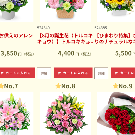
524340
524385
お供えのアレン
【8月の誕生花（トルコキ
【ひまわり特集】
キョウ）】トルコキキョ
りのナチュラルな
ウのナチュラルなアレン
ブアレンジメント
3,850
4,400
5,500
ジメント
円（税込）
円（税込）
カートに入れる
カートに入れる
カートに
詳細
詳細
No.7
No.8
No.9