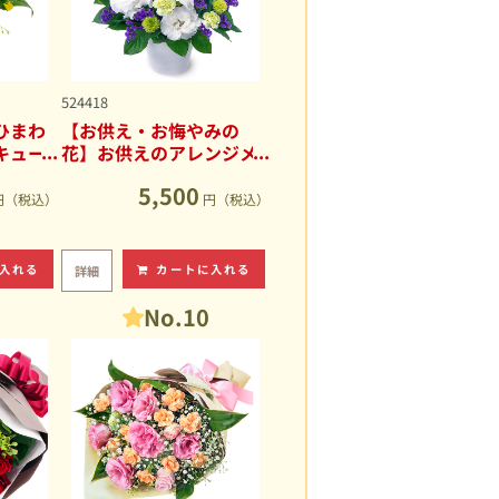
524418
ひまわ
【お供え・お悔やみの
キュー
花】お供えのアレンジメ
ント
5,500
円（税込）
円（税込）
入れる
カートに入れる
詳細
No.10