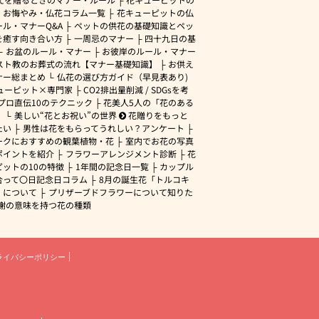
・お悔やみ・仏花コラム一覧
花キューピットの仏
ル・マナーQ&A
ペットの供花の基礎知識とペッ
を癒す向き合い方
一周忌のマナー
四十九日の基
お盆のルール・マナー
お彼岸のルール・マナー
スト教のお葬式の流れ【マナー基礎知識】
お供え
ナー総まとめ
仏花の選び方ガイド（早見表あり)
ューピット×専門家
CO2排出量削減 / SDGsを考
プロ直伝10のテクニック
花美人5人の「花のある
」
美しい“花とお祝い”の世界
花贈りをもっと
たい
男性は花をもらってうれしい？アンケート
ークにおすすめの観葉植物・花
室内でお花の写真
ポイントを紹介
フラワーアレンジメント診断
花
ピットの10の特徴
1年間の記念日一覧
カップル
合って〇日記念日コラム
8月の誕生花「トルコキ
」について
プリザーブドフラワーについて知りた
謝の意味を持つ花の種類
ライバシーポリシー