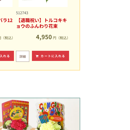
512743
ラ12
【退職祝い】トルコキキ
ョウのふんわり花束
4,950
円（税込）
円（税込）
入れる
カートに入れる
詳細