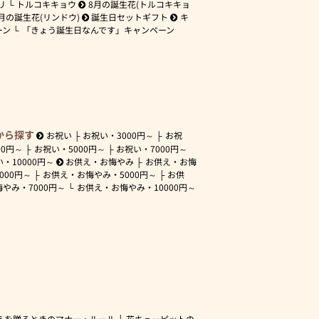
リ
トルコキキョウ
8月の誕生花(トルコキキョ
月の誕生花(リンドウ)
誕生日セットギフト
キ
ーン
「きょう誕生日なんです」キャンペーン
から探す
お祝い
お祝い・
3000円～
お祝
00円～
お祝い・
5000円～
お祝い・
7000円～
い・
10000円～
お供え・お悔やみ
お供え・お悔
3000円～
お供え・お悔やみ・
5000円～
お供
悔やみ・
7000円～
お供え・お悔やみ・
10000円～
えを贈るときのマナー・ルール
花キューピットの