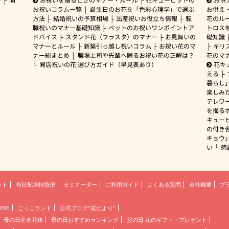
お祝いコラム一覧
誕生日のお花を「色彩心理学」で選ぶ
お供え
方法
結婚祝いの予算相場
出産祝いお役立ち情報
転
花のルー
職祝いのマナー基礎知識
ペットのお祝いワンポイントア
トロス
ドバイス
スタンド花（フラスタ）のマナー
お見舞いの
礎知識
マナーとルール
新築引っ越し祝いコラム
お祝い花のマ
キリ
ナー総まとめ
職場上司や先輩へ贈るお祝い花の正解は？
花のマ
開店祝いの花 選び方ガイド（早見表あり）
花キ
える
暮らし
楽しみ
テレワ
を撮る
キュー
の付き
キョウ
い
感
ット
当日配達特急便
セミオーダー
ご利用ガイド
よくある質問
会社概要
プ
INE
ごっこランド
公式ブログ“花だより”
母の日産直花鉢
母の日おすすめランキング
父の日 花のギフト・プレゼント