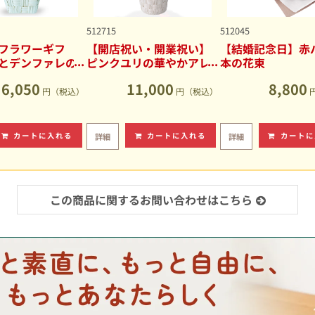
512715
512045
フラワーギフ
【開店祝い・開業祝い】
【結婚記念日】赤バ
とデンファレの
ピンクユリの華やかアレ
本の花束
アレンジメント
ンジメント
6,050
11,000
8,800
円（税込）
円（税込）
カートに入れる
カートに入れる
カートに
詳細
詳細
この商品に関するお問い合わせはこちら