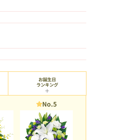
お誕生日
ランキング
No.5