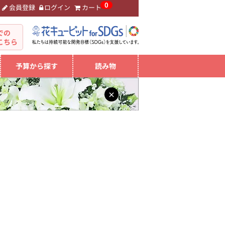
0
会員登録
ログイン
カート
。
での
こちら
予算から探す
読み物
×