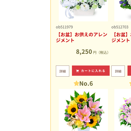
ob511979
ob512703
【お盆】お供えのアレン
【お盆】
ジメント
ジメント
8,250
円（税込）
カートに入れる
詳細
詳細
No.6