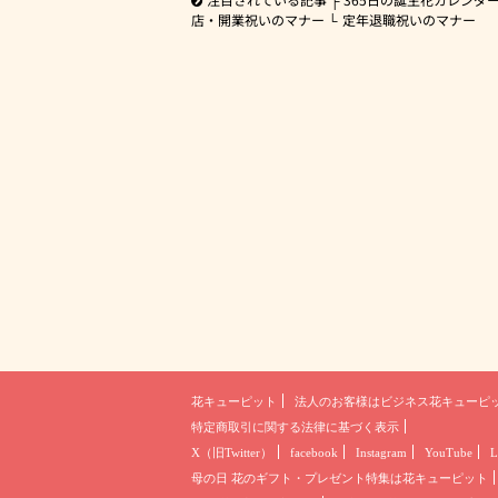
店・開業祝いのマナー
定年退職祝いのマナー
花キューピット
法人のお客様は
ビジネス花キューピ
特定商取引に関する法律に基づく表示
X（旧Twitter）
facebook
Instagram
YouTube
L
母の日 花のギフト・プレゼント
特集は花キューピット