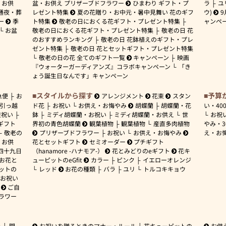
お供
盆・お供え プリザーブドフラワー
ひまわり ギフト・プ
ラ
ユ
通夜・葬
レゼント特集
夏の花贈り・お中元・暑中見舞い 花のギフ
ウ)
9
ー
季
ト特集
敬老の日におくる花ギフト・プレゼント特集
ャンペ
お盆
敬老の日におくる花ギフト・プレゼント特集
敬老の日 花
のおすすめランキング
敬老の日 花鉢植えのギフト・プレ
ゼント特集
敬老の日 花とセットギフト・プレゼント特集
敬老の日の花 全てのギフト一覧
キャンペーン
映画
『ウォーターガーディアンズ』コラボキャンペーン
「き
ょう誕生日なんです」キャンペーン
スタイルから探す
予算
急便
お
アレンジメント
花束
スタン
引っ越
ド花
お祝い
お供え・お悔やみ
胡蝶蘭
胡蝶蘭・花
い・
40
産祝い
鉢
ミディ胡蝶蘭・お祝い
ミディ胡蝶蘭・お供え
世
お祝
ギフト
界初の青色胡蝶蘭
観葉植物
観葉植物
産直多肉植物
やみ・
敬老の
プリザーブドフラワー
お祝い
お供え・お悔やみ
え・お
お供
花とセットギフト
セミオーダー
プチギフト
四十九日
（hanamore -ハナモア-）
花とみどりのeギフト
花キ
 お花と
ューピットのeGfit
カラー
ピンク
イエローオレンジ
ットの
レッド
お花の種類
バラ
ユリ
トルコキキョウ
お祝い
ご自
ラワー
ー
開
お祝いを贈るときのマナー・ルール
花キューピットの
お供