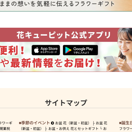
サイトマップ
季節のイベント
誕生
ラワーギ
お盆 花（新盆・初盆）
お盆 花
開業祝
（新盆・初盆）
お盆・お供え 花とセットギフト
お
フラワ