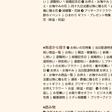
い
退職祝い
結婚記念日
お供え・お悔やみ
え・お悔やみの花
四十九日法要以降に贈る花
儀に贈る花
胡蝶蘭・花鉢
プリザーブドフラワ
節のイベント
ひまわり ギフト・プレゼント特集
花（新盆・初盆）
用途から探す
お祝いの花特集
当日配達特
祝い商品一覧
お祝い
開店・開業祝い
新築・
し祝い
退職祝い
結婚記念日
結婚祝い
出
退院祝い・快気祝い
還暦祝い・長寿祝い
プチ
ペットのお祝いフラワー
お中元・暑中見舞い
日
お供え・お悔やみ
当日配達特急便 お供え
え・お悔やみ商品一覧
お供え・お悔やみの花
法要以降に贈る花
通夜・葬儀に贈る花
お供え
セットギフト
お供え プリザーブドフラワー
ペ
お供えフラワー
お盆（新盆・初盆）
その他
返し
お見舞い
お取り寄せギフト
ビジネス用
宅用
観葉植物
ミディ胡蝶蘭
プリザーブドフ
読み物
注目されている記事
365日の誕生花カレンダ