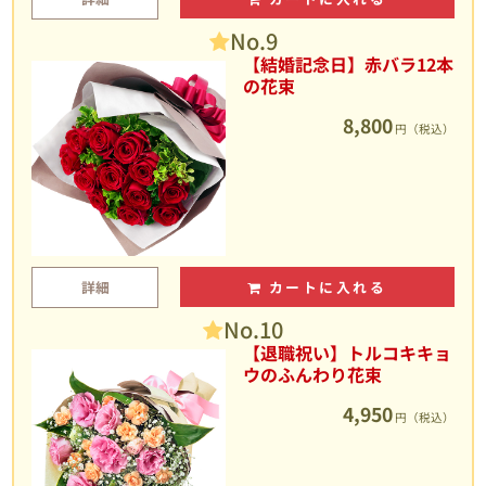
No.9
【結婚記念日】赤バラ12本
の花束
8,800
円（税込）
詳細
カートに入れる
No.10
【退職祝い】トルコキキョ
ウのふんわり花束
4,950
円（税込）