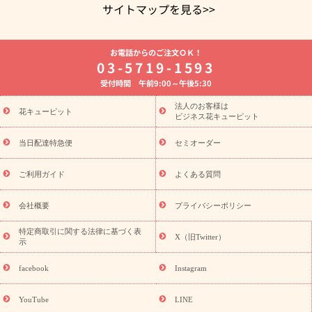
サイトマップを見る>>
よく贈られる花
お祝いの花特集
誕生日フラワーギフト特集
お電話からのご注文ＯＫ！
8月の誕生花(トルコキキョウ)
開店・開業祝い
退職祝い
結
03-5719-1593
婚記念日
お供え・お悔やみ
お供え・お悔やみの花
四十九日
受付時間 午前9:00～午後5:30
法要以降に贈る花
通夜・葬儀に贈る花
胡蝶蘭・花鉢
プリザ
ーブドフラワー
季節のイベント
ひまわり ギフト・プレゼント
法人のお客様は
季節のイベント
花キューピット
特集
お盆 花（新盆・初盆）
お盆 花（新
ビジネス花キューピット
盆・初盆）
お盆 花（新盆・初盆）
お盆・お供え 花とセットギ
フト
お盆・お供え プリザーブドフラワー
ひまわり ギフト・プ
当日配達特急便
セミオーダー
レゼント特集
夏の花贈り・お中元・暑中見舞い 花のギフト特集
敬老の日におくる花ギフト・プレゼント特集
敬老の日におくる
ご利用ガイド
よくある質問
花ギフト・プレゼント特集
敬老の日 花のおすすめランキング
敬
老の日 花鉢植えのギフト・プレゼント特集
敬老の日 花とセットギ
会社概要
プライバシーポリシー
フト・プレゼント特集
敬老の日の花 全てのギフト一覧
キャン
誕生日の花を
特定商取引に関する法律に基づく表
ペーン
「きょう誕生日なんです」キャンペーン
X（旧Twitter）
示
探す
誕生日フラワーギフト
誕生日フラワーギフト特集
誕生
日フラワーギフト商品一覧
バラ
ユリ
トルコキキョウ
8月の
facebook
Instagram
誕生花(トルコキキョウ)
9月の誕生花(リンドウ)
誕生日セット
ギフト
キャンペーン
「きょう誕生日なんです」キャンペーン
YouTube
LINE