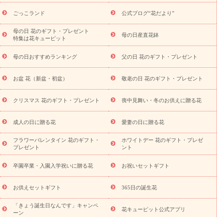
用途から探す
お祝いの花特集
当日配達特急便
お祝い商品
一覧
お祝い
開店・開業祝い
新築・引っ越し祝い
退職祝い
ごっこランド
公式ブログ“花だより”
結婚記念日
結婚祝い
出産祝い
退院祝い・快気祝い
還暦
祝い・長寿祝い
プチギフト
ペットのお祝いフラワー
お中
母の日 花のギフト・プレゼント
母の日産直花鉢
特集は花キューピット
元・暑中見舞い
敬老の日
お供え・お悔やみ
当日配達特急便
お供え
お供え・お悔やみ商品一覧
お供え・お悔やみの花
四
母の日おすすめランキング
父の日 花のギフト・プレゼント
十九日法要以降に贈る花
通夜・葬儀に贈る花
お供え お花とセッ
トギフト
お供え プリザーブドフラワー
ペットのお供えフラワー
お盆 花（新盆・初盆）
敬老の日 花のギフト・プレゼント
お盆（新盆・初盆）
その他
お祝い返し
お見舞い
お取り
寄せギフト
ビジネス用
ご自宅用
観葉植物
ミディ胡蝶蘭
クリスマス 花のギフト・プレゼント
喪中見舞い・冬のお供えに贈る花
スタイルから探す
プリザーブドフラワー
アレンジメント
花束
スタンド花
お祝い
お供え・お悔やみ
胡蝶蘭
胡蝶
成人の日に贈る花
愛妻の日に贈る花
蘭・花鉢
ミディ胡蝶蘭・お祝い
ミディ胡蝶蘭・お供え
世界初
の青色胡蝶蘭
観葉植物
観葉植物
産直多肉植物
プリザーブ
フラワーバレンタイン 花のギフト・
ホワイトデー 花のギフト・プレゼ
ドフラワー
お祝い
お供え・お悔やみ
花とセットギフト
セ
プレゼント
ント
ミオーダー
プチギフト（hanamore -ハナモア-）
花とみどりの
eギフト
花キューピットのeGfit
カラー
ピンク
イエローオ
卒園卒業・入園入学祝いに贈る花
お祝いセットギフト
予
レンジ
レッド
お花の種類
バラ
ユリ
トルコキキョウ
算から探す
お祝い
お祝い・
3000円～
お祝い・
4000円～
お供えセットギフト
365日の誕生花
お祝い・
5000円～
お祝い・
7000円～
お祝い・
10000円～
「きょう誕生日なんです」キャンペ
お供え・お悔やみ
お供え・お悔やみ・
3000円～
お供え・お
花キューピット公式アプリ
ーン