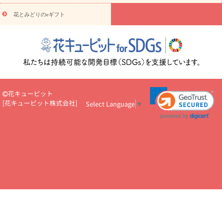
悔やみ・
5000円～
お供え・お悔やみ・
7000円～
お供え・お悔
読み物
やみ・
10000円～
花とみどりのeギフト
注目されている記事
365日の誕生花カレンダー
開店・開業祝
いのマナー
定年退職祝いのマナー
お祝いを贈るときのマナー・
ルール
花キューピットのお祝いコラム一覧
誕生日のお花を「色
彩心理学」で選ぶ方法
結婚祝いの予算相場
出産祝いお役立ち情
報
転職祝いのマナー基礎知識
ペットのお祝いワンポイントアド
バイス
スタンド花（フラスタ）のマナー
お見舞いのマナーとル
ール
新築引っ越し祝いコラム
お祝い花のマナー総まとめ
職
花キューピット
場上司や先輩へ贈るお祝い花の正解は？
開店祝いの花 選び方ガイ
[
花キューピット株式会社
]
Select Language
▼
ド（早見表あり）
お供えを贈るときのマナー・ルール
花キューピットのお供え・
お悔やみ・仏花コラム一覧
花キューピットの仏花のルール・マナ
ーQ&A
ペットの供花の基礎知識とペットロスを癒す向き合い方
一周忌のマナー
四十九日の基礎知識
お盆のルール・マナー
お彼岸のルール・マナー
キリスト教のお葬式の流れ【マナー基礎
知識】
お供え花のマナー総まとめ
仏花の選び方ガイド（早見表
あり)
花キューピット×専門家
CO2排出量削減 / SDGsを考える
プロ直伝10のテクニック
花美人5人の「花のある暮らし」
美
しい“花とお祝い”の世界
花贈りをもっと楽しみたい
男性は花を
もらってうれしい？アンケート
テレワークにおすすめの観葉植