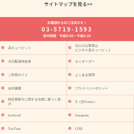
サイトマップを見る>>
よく贈られる花
お祝いの花特集
誕生日フラワーギフト特集
お電話からのご注文ＯＫ！
8月の誕生花(トルコキキョウ)
開店・開業祝い
退職祝い
結
03-5719-1593
婚記念日
お供え・お悔やみ
お供え・お悔やみの花
四十九日
受付時間 午前9:00～午後5:30
法要以降に贈る花
通夜・葬儀に贈る花
胡蝶蘭・花鉢
プリザ
ーブドフラワー
季節のイベント
ひまわり ギフト・プレゼント
法人のお客様は
季節のイベント
花キューピット
特集
お盆 花（新盆・初盆）
お盆 花（新
ビジネス花キューピット
盆・初盆）
お盆 花（新盆・初盆）
お盆・お供え 花とセットギ
フト
お盆・お供え プリザーブドフラワー
ひまわり ギフト・プ
当日配達特急便
セミオーダー
レゼント特集
夏の花贈り・お中元・暑中見舞い 花のギフト特集
敬老の日におくる花ギフト・プレゼント特集
敬老の日におくる
ご利用ガイド
よくある質問
花ギフト・プレゼント特集
敬老の日 花のおすすめランキング
敬
老の日 花鉢植えのギフト・プレゼント特集
敬老の日 花とセットギ
会社概要
プライバシーポリシー
フト・プレゼント特集
敬老の日の花 全てのギフト一覧
キャン
ペーン
映画『ウォーターガーディアンズ』コラボキャンペーン
特定商取引に関する法律に基づく表
X（旧Twitter）
示
誕生日の花を探す
「きょう誕生日なんです」キャンペーン
誕生日フラワーギフト
誕生日フラワーギフト特集
誕生日フラワ
facebook
Instagram
ーギフト商品一覧
バラ
ユリ
トルコキキョウ
8月の誕生花
(トルコキキョウ)
9月の誕生花(リンドウ)
誕生日セットギフト
YouTube
LINE
用途か
キャンペーン
「きょう誕生日なんです」キャンペーン