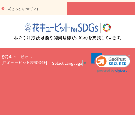
円～
お供え・お悔やみ・
7000円～
お供え・お悔やみ・
10000
花とみどりのeギフト
読み物
円～
注目されている記事
365日の誕生花カレンダー
開店・開業祝
いのマナー
定年退職祝いのマナー
お祝いを贈るときのマナー・
ルール
花キューピットのお祝いコラム一覧
誕生日のお花を「色
彩心理学」で選ぶ方法
結婚祝いの予算相場
出産祝いお役立ち情
報
転職祝いのマナー基礎知識
ペットのお祝いワンポイントアド
バイス
スタンド花（フラスタ）のマナー
お見舞いのマナーとル
花キューピット
ール
新築引っ越し祝いコラム
お祝い花のマナー総まとめ
職
[
花キューピット株式会社
]
Select Language
▼
場上司や先輩へ贈るお祝い花の正解は？
開店祝いの花 選び方ガイ
ド（早見表あり）
お供えを贈るときのマナー・ルール
花キューピットのお供え・
お悔やみ・仏花コラム一覧
花キューピットの仏花のルール・マナ
ーQ&A
ペットの供花の基礎知識とペットロスを癒す向き合い方
一周忌のマナー
四十九日の基礎知識
お盆のルール・マナー
お彼岸のルール・マナー
キリスト教のお葬式の流れ【マナー基礎
知識】
お供え花のマナー総まとめ
仏花の選び方ガイド（早見表
あり)
花キューピット×専門家
CO2排出量削減 / SDGsを考える
プロ直伝10のテクニック
花美人5人の「花のある暮らし」
美
しい“花とお祝い”の世界
花贈りをもっと楽しみたい
男性は花を
もらってうれしい？アンケート
テレワークにおすすめの観葉植