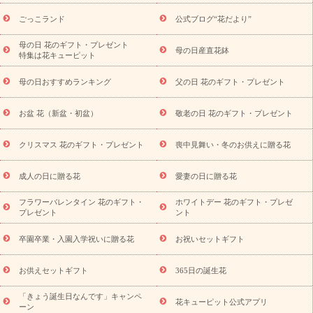
ら探す
お祝いの花特集
当日配達特急便
お祝い商品一覧
お
ごっこランド
公式ブログ“花だより”
祝い
開店・開業祝い
新築・引っ越し祝い
退職祝い
結婚記
念日
結婚祝い
出産祝い
退院祝い・快気祝い
還暦祝い・長
母の日 花のギフト・プレゼント
母の日産直花鉢
特集は花キューピット
寿祝い
プチギフト
ペットのお祝いフラワー
お中元・暑中見
舞い
敬老の日
お供え・お悔やみ
当日配達特急便 お供え
お
母の日おすすめランキング
父の日 花のギフト・プレゼント
供え・お悔やみ商品一覧
お供え・お悔やみの花
四十九日法要以
降に贈る花
通夜・葬儀に贈る花
お供え お花とセットギフト
お盆 花（新盆・初盆）
敬老の日 花のギフト・プレゼント
お供え プリザーブドフラワー
ペットのお供えフラワー
お盆（新
盆・初盆）
その他
お祝い返し
お見舞い
お取り寄せギフト
ビジネス用
ご自宅用
観葉植物
ミディ胡蝶蘭
プリザーブ
クリスマス 花のギフト・プレゼント
喪中見舞い・冬のお供えに贈る花
スタイルから探す
ドフラワー
アレンジメント
花束
スタ
ンド花
お祝い
お供え・お悔やみ
胡蝶蘭
胡蝶蘭・花鉢
ミ
成人の日に贈る花
愛妻の日に贈る花
ディ胡蝶蘭・お祝い
ミディ胡蝶蘭・お供え
世界初の青色胡蝶蘭
フラワーバレンタイン 花のギフト・
ホワイトデー 花のギフト・プレゼ
観葉植物
観葉植物
産直多肉植物
プリザーブドフラワー
プレゼント
ント
お祝い
お供え・お悔やみ
花とセットギフト
セミオーダー
プチギフト（hanamore -ハナモア-）
花とみどりのeギフト
花
卒園卒業・入園入学祝いに贈る花
お祝いセットギフト
キューピットのeGfit
カラー
ピンク
イエローオレンジ
レッ
予算から探す
ド
お花の種類
バラ
ユリ
トルコキキョウ
お供えセットギフト
365日の誕生花
お祝い
お祝い・
3000円～
お祝い・
4000円～
お祝い・
5000円～
お祝い・
7000円～
お祝い・
10000円～
お供え・お
「きょう誕生日なんです」キャンペ
花キューピット公式アプリ
ーン
悔やみ
お供え・お悔やみ・
3000円～
お供え・お悔やみ・
5000