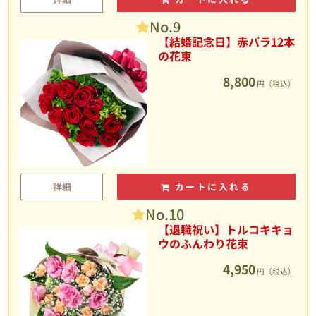
No.9
【結婚記念日】赤バラ12本
の花束
8,800
円（税込）
詳細
カートに入れる
No.10
【退職祝い】トルコキキョ
ウのふんわり花束
4,950
円（税込）