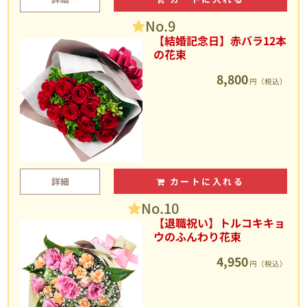
No.9
【結婚記念日】赤バラ12本
の花束
8,800
円（税込）
詳細
カートに入れる
No.10
【退職祝い】トルコキキョ
ウのふんわり花束
4,950
円（税込）