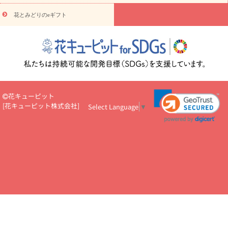
円～
お供え・お悔やみ・
7000円～
お供え・お悔やみ・
10000
花とみどりのeギフト
読み物
円～
注目されている記事
365日の誕生花カレンダー
開店・開業祝
いのマナー
定年退職祝いのマナー
お祝いを贈るときのマナー・
ルール
花キューピットのお祝いコラム一覧
誕生日のお花を「色
彩心理学」で選ぶ方法
結婚祝いの予算相場
出産祝いお役立ち情
報
転職祝いのマナー基礎知識
ペットのお祝いワンポイントアド
バイス
スタンド花（フラスタ）のマナー
お見舞いのマナーとル
花キューピット
ール
新築引っ越し祝いコラム
お祝い花のマナー総まとめ
職
[
花キューピット株式会社
]
Select Language
▼
場上司や先輩へ贈るお祝い花の正解は？
開店祝いの花 選び方ガイ
ド（早見表あり）
お供えを贈るときのマナー・ルール
花キューピットのお供え・
お悔やみ・仏花コラム一覧
花キューピットの仏花のルール・マナ
ーQ&A
ペットの供花の基礎知識とペットロスを癒す向き合い方
一周忌のマナー
四十九日の基礎知識
お盆のルール・マナー
お彼岸のルール・マナー
キリスト教のお葬式の流れ【マナー基礎
知識】
お供え花のマナー総まとめ
仏花の選び方ガイド（早見表
あり)
花キューピット×専門家
CO2排出量削減 / SDGsを考える
プロ直伝10のテクニック
花美人5人の「花のある暮らし」
美
しい“花とお祝い”の世界
花贈りをもっと楽しみたい
男性は花を
もらってうれしい？アンケート
テレワークにおすすめの観葉植