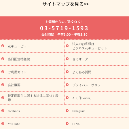
サイトマップを見る>>
よく贈られる花
お祝いの花特集
誕生日フラワーギフト特集
お電話からのご注文ＯＫ！
8月の誕生花(トルコキキョウ)
開店・開業祝い
退職祝い
結
03-5719-1593
婚記念日
お供え・お悔やみ
お供え・お悔やみの花
四十九日
受付時間 午前9:00～午後5:30
法要以降に贈る花
通夜・葬儀に贈る花
胡蝶蘭・花鉢
プリザ
ーブドフラワー
季節のイベント
ひまわり ギフト・プレゼント
法人のお客様は
季節のイベント
花キューピット
特集
お盆 花（新盆・初盆）
お盆 花（新
ビジネス花キューピット
盆・初盆）
お盆 花（新盆・初盆）
お盆・お供え 花とセットギ
フト
お盆・お供え プリザーブドフラワー
ひまわり ギフト・プ
当日配達特急便
セミオーダー
レゼント特集
夏の花贈り・お中元・暑中見舞い 花のギフト特集
敬老の日におくる花ギフト・プレゼント特集
敬老の日におくる
ご利用ガイド
よくある質問
花ギフト・プレゼント特集
敬老の日 花のおすすめランキング
敬
老の日 花鉢植えのギフト・プレゼント特集
敬老の日 花とセットギ
会社概要
プライバシーポリシー
フト・プレゼント特集
敬老の日の花 全てのギフト一覧
キャン
ペーン
映画『ウォーターガーディアンズ』コラボキャンペーン
特定商取引に関する法律に基づく表
X（旧Twitter）
示
誕生日の花を探す
「きょう誕生日なんです」キャンペーン
誕生日フラワーギフト
誕生日フラワーギフト特集
誕生日フラワ
facebook
Instagram
ーギフト商品一覧
バラ
ユリ
トルコキキョウ
8月の誕生花
(トルコキキョウ)
9月の誕生花(リンドウ)
誕生日セットギフト
YouTube
LINE
用途か
キャンペーン
「きょう誕生日なんです」キャンペーン