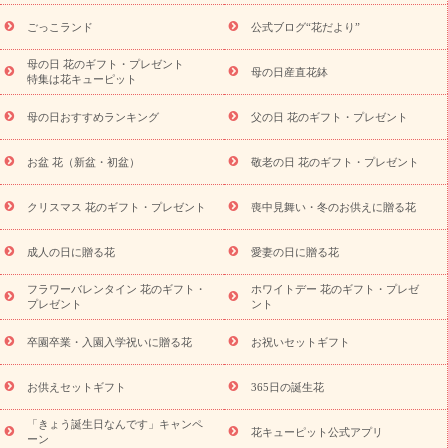
ら探す
お祝いの花特集
当日配達特急便
お祝い商品一覧
お
ごっこランド
公式ブログ“花だより”
祝い
開店・開業祝い
新築・引っ越し祝い
退職祝い
結婚記
念日
結婚祝い
出産祝い
退院祝い・快気祝い
還暦祝い・長
母の日 花のギフト・プレゼント
母の日産直花鉢
特集は花キューピット
寿祝い
プチギフト
ペットのお祝いフラワー
お中元・暑中見
舞い
敬老の日
お供え・お悔やみ
当日配達特急便 お供え
お
母の日おすすめランキング
父の日 花のギフト・プレゼント
供え・お悔やみ商品一覧
お供え・お悔やみの花
四十九日法要以
降に贈る花
通夜・葬儀に贈る花
お供え お花とセットギフト
お盆 花（新盆・初盆）
敬老の日 花のギフト・プレゼント
お供え プリザーブドフラワー
ペットのお供えフラワー
お盆（新
盆・初盆）
その他
お祝い返し
お見舞い
お取り寄せギフト
ビジネス用
ご自宅用
観葉植物
ミディ胡蝶蘭
プリザーブ
クリスマス 花のギフト・プレゼント
喪中見舞い・冬のお供えに贈る花
スタイルから探す
ドフラワー
アレンジメント
花束
スタ
ンド花
お祝い
お供え・お悔やみ
胡蝶蘭
胡蝶蘭・花鉢
ミ
成人の日に贈る花
愛妻の日に贈る花
ディ胡蝶蘭・お祝い
ミディ胡蝶蘭・お供え
世界初の青色胡蝶蘭
フラワーバレンタイン 花のギフト・
ホワイトデー 花のギフト・プレゼ
観葉植物
観葉植物
産直多肉植物
プリザーブドフラワー
プレゼント
ント
お祝い
お供え・お悔やみ
花とセットギフト
セミオーダー
プチギフト（hanamore -ハナモア-）
花とみどりのeギフト
花
卒園卒業・入園入学祝いに贈る花
お祝いセットギフト
キューピットのeGfit
カラー
ピンク
イエローオレンジ
レッ
予算から探す
ド
お花の種類
バラ
ユリ
トルコキキョウ
お供えセットギフト
365日の誕生花
お祝い
お祝い・
3000円～
お祝い・
4000円～
お祝い・
5000円～
お祝い・
7000円～
お祝い・
10000円～
お供え・お
「きょう誕生日なんです」キャンペ
花キューピット公式アプリ
ーン
悔やみ
お供え・お悔やみ・
3000円～
お供え・お悔やみ・
5000