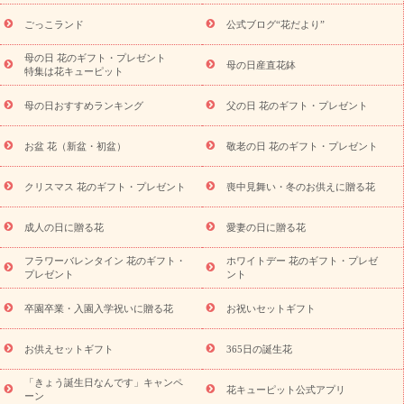
ら探す
お祝いの花特集
当日配達特急便
お祝い商品一覧
お
ごっこランド
公式ブログ“花だより”
祝い
開店・開業祝い
新築・引っ越し祝い
退職祝い
結婚記
念日
結婚祝い
出産祝い
退院祝い・快気祝い
還暦祝い・長
母の日 花のギフト・プレゼント
母の日産直花鉢
特集は花キューピット
寿祝い
プチギフト
ペットのお祝いフラワー
お中元・暑中見
舞い
敬老の日
お供え・お悔やみ
当日配達特急便 お供え
お
母の日おすすめランキング
父の日 花のギフト・プレゼント
供え・お悔やみ商品一覧
お供え・お悔やみの花
四十九日法要以
降に贈る花
通夜・葬儀に贈る花
お供え お花とセットギフト
お盆 花（新盆・初盆）
敬老の日 花のギフト・プレゼント
お供え プリザーブドフラワー
ペットのお供えフラワー
お盆（新
盆・初盆）
その他
お祝い返し
お見舞い
お取り寄せギフト
ビジネス用
ご自宅用
観葉植物
ミディ胡蝶蘭
プリザーブ
クリスマス 花のギフト・プレゼント
喪中見舞い・冬のお供えに贈る花
スタイルから探す
ドフラワー
アレンジメント
花束
スタ
ンド花
お祝い
お供え・お悔やみ
胡蝶蘭
胡蝶蘭・花鉢
ミ
成人の日に贈る花
愛妻の日に贈る花
ディ胡蝶蘭・お祝い
ミディ胡蝶蘭・お供え
世界初の青色胡蝶蘭
フラワーバレンタイン 花のギフト・
ホワイトデー 花のギフト・プレゼ
観葉植物
観葉植物
産直多肉植物
プリザーブドフラワー
プレゼント
ント
お祝い
お供え・お悔やみ
花とセットギフト
セミオーダー
プチギフト（hanamore -ハナモア-）
花とみどりのeギフト
花
卒園卒業・入園入学祝いに贈る花
お祝いセットギフト
キューピットのeGfit
カラー
ピンク
イエローオレンジ
レッ
予算から探す
ド
お花の種類
バラ
ユリ
トルコキキョウ
お供えセットギフト
365日の誕生花
お祝い
お祝い・
3000円～
お祝い・
4000円～
お祝い・
5000円～
お祝い・
7000円～
お祝い・
10000円～
お供え・お
「きょう誕生日なんです」キャンペ
花キューピット公式アプリ
ーン
悔やみ
お供え・お悔やみ・
3000円～
お供え・お悔やみ・
5000