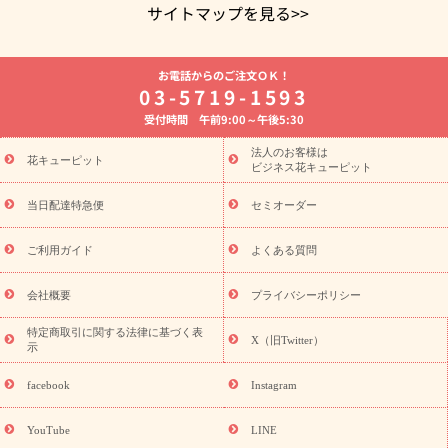
サイトマップを見る>>
よく贈られる花
お祝いの花特集
誕生日フラワーギフト特集
お電話からのご注文ＯＫ！
8月の誕生花(トルコキキョウ)
開店・開業祝い
退職祝い
結
03-5719-1593
婚記念日
お供え・お悔やみ
お供え・お悔やみの花
四十九日
受付時間 午前9:00～午後5:30
法要以降に贈る花
通夜・葬儀に贈る花
胡蝶蘭・花鉢
プリザ
ーブドフラワー
季節のイベント
ひまわり ギフト・プレゼント
法人のお客様は
季節のイベント
花キューピット
特集
お盆 花（新盆・初盆）
お盆 花（新
ビジネス花キューピット
盆・初盆）
お盆 花（新盆・初盆）
お盆・お供え 花とセットギ
フト
お盆・お供え プリザーブドフラワー
ひまわり ギフト・プ
当日配達特急便
セミオーダー
レゼント特集
夏の花贈り・お中元・暑中見舞い 花のギフト特集
敬老の日におくる花ギフト・プレゼント特集
敬老の日におくる
ご利用ガイド
よくある質問
花ギフト・プレゼント特集
敬老の日 花のおすすめランキング
敬
老の日 花鉢植えのギフト・プレゼント特集
敬老の日 花とセットギ
会社概要
プライバシーポリシー
フト・プレゼント特集
敬老の日の花 全てのギフト一覧
キャン
ペーン
映画『ウォーターガーディアンズ』コラボキャンペーン
特定商取引に関する法律に基づく表
X（旧Twitter）
示
誕生日の花を探す
「きょう誕生日なんです」キャンペーン
誕生日フラワーギフト
誕生日フラワーギフト特集
誕生日フラワ
facebook
Instagram
ーギフト商品一覧
バラ
ユリ
トルコキキョウ
8月の誕生花
(トルコキキョウ)
9月の誕生花(リンドウ)
誕生日セットギフト
YouTube
LINE
用途か
キャンペーン
「きょう誕生日なんです」キャンペーン