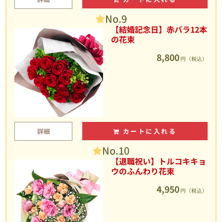
No.9
【結婚記念日】赤バラ12本
の花束
8,800
円（税込）
詳細
カートに入れる
No.10
【退職祝い】トルコキキョ
ウのふんわり花束
4,950
円（税込）