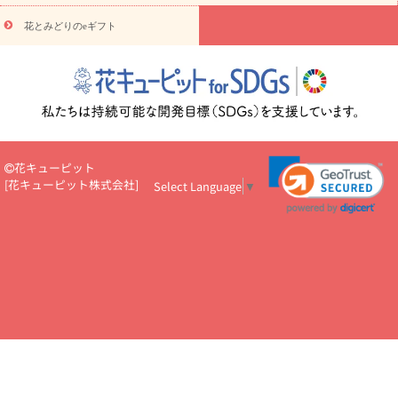
円～
お供え・お悔やみ・
7000円～
お供え・お悔やみ・
10000
花とみどりのeギフト
読み物
円～
注目されている記事
365日の誕生花カレンダー
開店・開業祝
いのマナー
定年退職祝いのマナー
お祝いを贈るときのマナー・
ルール
花キューピットのお祝いコラム一覧
誕生日のお花を「色
彩心理学」で選ぶ方法
結婚祝いの予算相場
出産祝いお役立ち情
報
転職祝いのマナー基礎知識
ペットのお祝いワンポイントアド
バイス
スタンド花（フラスタ）のマナー
お見舞いのマナーとル
花キューピット
ール
新築引っ越し祝いコラム
お祝い花のマナー総まとめ
職
[
花キューピット株式会社
]
Select Language
▼
場上司や先輩へ贈るお祝い花の正解は？
開店祝いの花 選び方ガイ
ド（早見表あり）
お供えを贈るときのマナー・ルール
花キューピットのお供え・
お悔やみ・仏花コラム一覧
花キューピットの仏花のルール・マナ
ーQ&A
ペットの供花の基礎知識とペットロスを癒す向き合い方
一周忌のマナー
四十九日の基礎知識
お盆のルール・マナー
お彼岸のルール・マナー
キリスト教のお葬式の流れ【マナー基礎
知識】
お供え花のマナー総まとめ
仏花の選び方ガイド（早見表
あり)
花キューピット×専門家
CO2排出量削減 / SDGsを考える
プロ直伝10のテクニック
花美人5人の「花のある暮らし」
美
しい“花とお祝い”の世界
花贈りをもっと楽しみたい
男性は花を
もらってうれしい？アンケート
テレワークにおすすめの観葉植