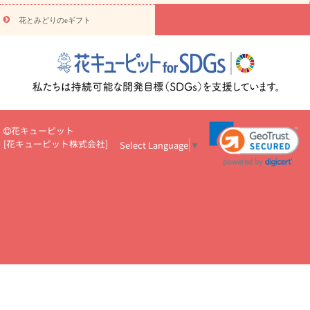
円～
お供え・お悔やみ・
7000円～
お供え・お悔やみ・
10000
花とみどりのeギフト
読み物
円～
注目されている記事
365日の誕生花カレンダー
開店・開業祝
いのマナー
定年退職祝いのマナー
お祝いを贈るときのマナー・
ルール
花キューピットのお祝いコラム一覧
誕生日のお花を「色
彩心理学」で選ぶ方法
結婚祝いの予算相場
出産祝いお役立ち情
報
転職祝いのマナー基礎知識
ペットのお祝いワンポイントアド
バイス
スタンド花（フラスタ）のマナー
お見舞いのマナーとル
花キューピット
ール
新築引っ越し祝いコラム
お祝い花のマナー総まとめ
職
[
花キューピット株式会社
]
Select Language
▼
場上司や先輩へ贈るお祝い花の正解は？
開店祝いの花 選び方ガイ
ド（早見表あり）
お供えを贈るときのマナー・ルール
花キューピットのお供え・
お悔やみ・仏花コラム一覧
花キューピットの仏花のルール・マナ
ーQ&A
ペットの供花の基礎知識とペットロスを癒す向き合い方
一周忌のマナー
四十九日の基礎知識
お盆のルール・マナー
お彼岸のルール・マナー
キリスト教のお葬式の流れ【マナー基礎
知識】
お供え花のマナー総まとめ
仏花の選び方ガイド（早見表
あり)
花キューピット×専門家
CO2排出量削減 / SDGsを考える
プロ直伝10のテクニック
花美人5人の「花のある暮らし」
美
しい“花とお祝い”の世界
花贈りをもっと楽しみたい
男性は花を
もらってうれしい？アンケート
テレワークにおすすめの観葉植