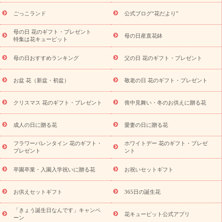
ら探す
お祝いの花特集
当日配達特急便
お祝い商品一覧
お
ごっこランド
公式ブログ“花だより”
祝い
開店・開業祝い
新築・引っ越し祝い
退職祝い
結婚記
念日
結婚祝い
出産祝い
退院祝い・快気祝い
還暦祝い・長
母の日 花のギフト・プレゼント
母の日産直花鉢
特集は花キューピット
寿祝い
プチギフト
ペットのお祝いフラワー
お中元・暑中見
舞い
敬老の日
お供え・お悔やみ
当日配達特急便 お供え
お
母の日おすすめランキング
父の日 花のギフト・プレゼント
供え・お悔やみ商品一覧
お供え・お悔やみの花
四十九日法要以
降に贈る花
通夜・葬儀に贈る花
お供え お花とセットギフト
お盆 花（新盆・初盆）
敬老の日 花のギフト・プレゼント
お供え プリザーブドフラワー
ペットのお供えフラワー
お盆（新
盆・初盆）
その他
お祝い返し
お見舞い
お取り寄せギフト
ビジネス用
ご自宅用
観葉植物
ミディ胡蝶蘭
プリザーブ
クリスマス 花のギフト・プレゼント
喪中見舞い・冬のお供えに贈る花
スタイルから探す
ドフラワー
アレンジメント
花束
スタ
ンド花
お祝い
お供え・お悔やみ
胡蝶蘭
胡蝶蘭・花鉢
ミ
成人の日に贈る花
愛妻の日に贈る花
ディ胡蝶蘭・お祝い
ミディ胡蝶蘭・お供え
世界初の青色胡蝶蘭
フラワーバレンタイン 花のギフト・
ホワイトデー 花のギフト・プレゼ
観葉植物
観葉植物
産直多肉植物
プリザーブドフラワー
プレゼント
ント
お祝い
お供え・お悔やみ
花とセットギフト
セミオーダー
プチギフト（hanamore -ハナモア-）
花とみどりのeギフト
花
卒園卒業・入園入学祝いに贈る花
お祝いセットギフト
キューピットのeGfit
カラー
ピンク
イエローオレンジ
レッ
予算から探す
ド
お花の種類
バラ
ユリ
トルコキキョウ
お供えセットギフト
365日の誕生花
お祝い
お祝い・
3000円～
お祝い・
4000円～
お祝い・
5000円～
お祝い・
7000円～
お祝い・
10000円～
お供え・お
「きょう誕生日なんです」キャンペ
花キューピット公式アプリ
ーン
悔やみ
お供え・お悔やみ・
3000円～
お供え・お悔やみ・
5000