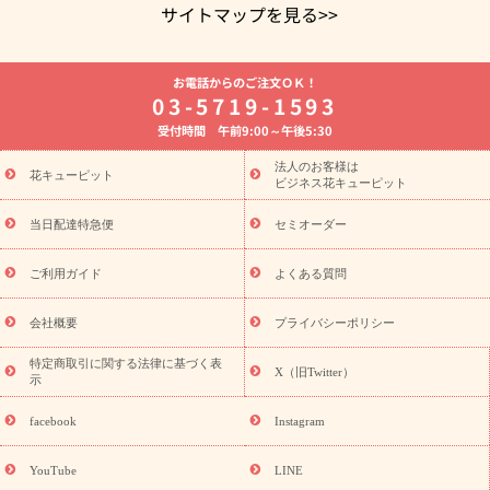
サイトマップを見る>>
よく贈られる花
お祝いの花特集
誕生日フラワーギフト特集
お電話からのご注文ＯＫ！
8月の誕生花(トルコキキョウ)
開店・開業祝い
退職祝い
結
03-5719-1593
婚記念日
お供え・お悔やみ
お供え・お悔やみの花
四十九日
受付時間 午前9:00～午後5:30
法要以降に贈る花
通夜・葬儀に贈る花
胡蝶蘭・花鉢
プリザ
ーブドフラワー
季節のイベント
ひまわり ギフト・プレゼント
法人のお客様は
季節のイベント
花キューピット
特集
お盆 花（新盆・初盆）
お盆 花（新
ビジネス花キューピット
盆・初盆）
お盆 花（新盆・初盆）
お盆・お供え 花とセットギ
フト
お盆・お供え プリザーブドフラワー
ひまわり ギフト・プ
当日配達特急便
セミオーダー
レゼント特集
夏の花贈り・お中元・暑中見舞い 花のギフト特集
敬老の日におくる花ギフト・プレゼント特集
敬老の日におくる
ご利用ガイド
よくある質問
花ギフト・プレゼント特集
敬老の日 花のおすすめランキング
敬
老の日 花鉢植えのギフト・プレゼント特集
敬老の日 花とセットギ
会社概要
プライバシーポリシー
フト・プレゼント特集
敬老の日の花 全てのギフト一覧
キャン
ペーン
映画『ウォーターガーディアンズ』コラボキャンペーン
特定商取引に関する法律に基づく表
X（旧Twitter）
示
誕生日の花を探す
「きょう誕生日なんです」キャンペーン
誕生日フラワーギフト
誕生日フラワーギフト特集
誕生日フラワ
facebook
Instagram
ーギフト商品一覧
バラ
ユリ
トルコキキョウ
8月の誕生花
(トルコキキョウ)
9月の誕生花(リンドウ)
誕生日セットギフト
YouTube
LINE
用途か
キャンペーン
「きょう誕生日なんです」キャンペーン