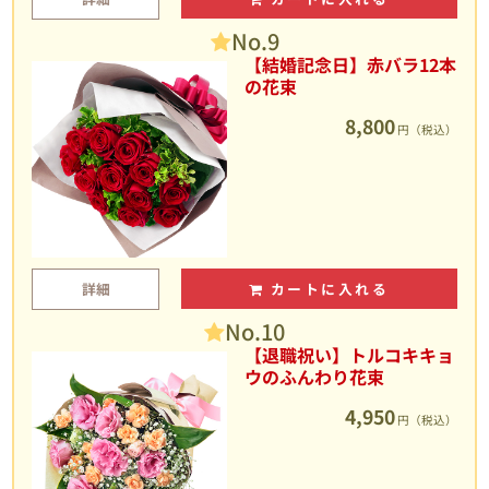
No.9
【結婚記念日】赤バラ12本
の花束
8,800
円（税込）
詳細
カートに入れる
No.10
【退職祝い】トルコキキョ
ウのふんわり花束
4,950
円（税込）