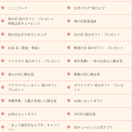
ら探す
お祝いの花特集
当日配達特急便
お祝い商品一覧
お
ごっこランド
公式ブログ“花だより”
祝い
開店・開業祝い
新築・引っ越し祝い
退職祝い
結婚記
念日
結婚祝い
出産祝い
退院祝い・快気祝い
還暦祝い・長
母の日 花のギフト・プレゼント
母の日産直花鉢
特集は花キューピット
寿祝い
プチギフト
ペットのお祝いフラワー
お中元・暑中見
舞い
敬老の日
お供え・お悔やみ
当日配達特急便 お供え
お
母の日おすすめランキング
父の日 花のギフト・プレゼント
供え・お悔やみ商品一覧
お供え・お悔やみの花
四十九日法要以
降に贈る花
通夜・葬儀に贈る花
お供え お花とセットギフト
お盆 花（新盆・初盆）
敬老の日 花のギフト・プレゼント
お供え プリザーブドフラワー
ペットのお供えフラワー
お盆（新
盆・初盆）
その他
お祝い返し
お見舞い
お取り寄せギフト
ビジネス用
ご自宅用
観葉植物
ミディ胡蝶蘭
プリザーブ
クリスマス 花のギフト・プレゼント
喪中見舞い・冬のお供えに贈る花
スタイルから探す
ドフラワー
アレンジメント
花束
スタ
ンド花
お祝い
お供え・お悔やみ
胡蝶蘭
胡蝶蘭・花鉢
ミ
成人の日に贈る花
愛妻の日に贈る花
ディ胡蝶蘭・お祝い
ミディ胡蝶蘭・お供え
世界初の青色胡蝶蘭
フラワーバレンタイン 花のギフト・
ホワイトデー 花のギフト・プレゼ
観葉植物
観葉植物
産直多肉植物
プリザーブドフラワー
プレゼント
ント
お祝い
お供え・お悔やみ
花とセットギフト
セミオーダー
プチギフト（hanamore -ハナモア-）
花とみどりのeギフト
花
卒園卒業・入園入学祝いに贈る花
お祝いセットギフト
キューピットのeGfit
カラー
ピンク
イエローオレンジ
レッ
予算から探す
ド
お花の種類
バラ
ユリ
トルコキキョウ
お供えセットギフト
365日の誕生花
お祝い
お祝い・
3000円～
お祝い・
4000円～
お祝い・
5000円～
お祝い・
7000円～
お祝い・
10000円～
お供え・お
「きょう誕生日なんです」キャンペ
花キューピット公式アプリ
ーン
悔やみ
お供え・お悔やみ・
3000円～
お供え・お悔やみ・
5000