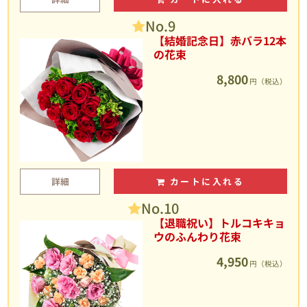
No.9
【結婚記念日】赤バラ12本
の花束
8,800
円（税込）
詳細
カートに入れる
No.10
【退職祝い】トルコキキョ
ウのふんわり花束
4,950
円（税込）