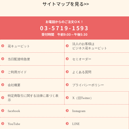
サイトマップを見る>>
よく贈られる花
お祝いの花特集
誕生日フラワーギフト特集
お電話からのご注文ＯＫ！
8月の誕生花(トルコキキョウ)
開店・開業祝い
退職祝い
結
03-5719-1593
婚記念日
お供え・お悔やみ
お供え・お悔やみの花
四十九日
受付時間 午前9:00～午後5:30
法要以降に贈る花
通夜・葬儀に贈る花
胡蝶蘭・花鉢
プリザ
ーブドフラワー
季節のイベント
ひまわり ギフト・プレゼント
法人のお客様は
季節のイベント
花キューピット
特集
お盆 花（新盆・初盆）
お盆 花（新
ビジネス花キューピット
盆・初盆）
お盆 花（新盆・初盆）
お盆・お供え 花とセットギ
フト
お盆・お供え プリザーブドフラワー
ひまわり ギフト・プ
当日配達特急便
セミオーダー
レゼント特集
夏の花贈り・お中元・暑中見舞い 花のギフト特集
敬老の日におくる花ギフト・プレゼント特集
敬老の日におくる
ご利用ガイド
よくある質問
花ギフト・プレゼント特集
敬老の日 花のおすすめランキング
敬
老の日 花鉢植えのギフト・プレゼント特集
敬老の日 花とセットギ
会社概要
プライバシーポリシー
フト・プレゼント特集
敬老の日の花 全てのギフト一覧
キャン
ペーン
映画『ウォーターガーディアンズ』コラボキャンペーン
特定商取引に関する法律に基づく表
X（旧Twitter）
示
誕生日の花を探す
「きょう誕生日なんです」キャンペーン
誕生日フラワーギフト
誕生日フラワーギフト特集
誕生日フラワ
facebook
Instagram
ーギフト商品一覧
バラ
ユリ
トルコキキョウ
8月の誕生花
(トルコキキョウ)
9月の誕生花(リンドウ)
誕生日セットギフト
YouTube
LINE
用途か
キャンペーン
「きょう誕生日なんです」キャンペーン