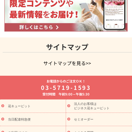
サイトマップ
サイトマップを見る>>
よく贈られる花
お祝いの花特集
誕生日フラワーギフト特集
お電話からのご注文ＯＫ！
8月の誕生花(トルコキキョウ)
開店・開業祝い
退職祝い
結
03-5719-1593
婚記念日
お供え・お悔やみ
お供え・お悔やみの花
四十九日
受付時間 午前9:00～午後5:30
法要以降に贈る花
通夜・葬儀に贈る花
胡蝶蘭・花鉢
プリザ
ーブドフラワー
季節のイベント
ひまわり ギフト・プレゼント
法人のお客様は
季節のイベント
花キューピット
特集
お盆 花（新盆・初盆）
お盆 花（新
ビジネス花キューピット
盆・初盆）
お盆 花（新盆・初盆）
お盆・お供え 花とセットギ
フト
お盆・お供え プリザーブドフラワー
ひまわり ギフト・プ
当日配達特急便
セミオーダー
レゼント特集
夏の花贈り・お中元・暑中見舞い 花のギフト特集