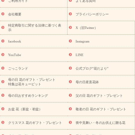
敬老の日におくる花ギフト・プレゼント特集
敬老の日におくる
ご利用ガイド
よくある質問
花ギフト・プレゼント特集
敬老の日 花のおすすめランキング
敬
老の日 花鉢植えのギフト・プレゼント特集
敬老の日 花とセットギ
会社概要
プライバシーポリシー
フト・プレゼント特集
敬老の日の花 全てのギフト一覧
キャン
誕生日の花を
特定商取引に関する法律に基づく表
ペーン
「きょう誕生日なんです」キャンペーン
X（旧Twitter）
示
探す
誕生日フラワーギフト
誕生日フラワーギフト特集
誕生
日フラワーギフト商品一覧
バラ
ユリ
トルコキキョウ
8月の
facebook
Instagram
誕生花(トルコキキョウ)
9月の誕生花(リンドウ)
誕生日セット
ギフト
キャンペーン
「きょう誕生日なんです」キャンペーン
YouTube
LINE
用途から探す
お祝いの花特集
当日配達特急便
お祝い商品
一覧
お祝い
開店・開業祝い
新築・引っ越し祝い
退職祝い
ごっこランド
公式ブログ“花だより”
結婚記念日
結婚祝い
出産祝い
退院祝い・快気祝い
還暦
祝い・長寿祝い
プチギフト
ペットのお祝いフラワー
お中
母の日 花のギフト・プレゼント
母の日産直花鉢
特集は花キューピット
元・暑中見舞い
敬老の日
お供え・お悔やみ
当日配達特急便
お供え
お供え・お悔やみ商品一覧
お供え・お悔やみの花
四
母の日おすすめランキング
父の日 花のギフト・プレゼント
十九日法要以降に贈る花
通夜・葬儀に贈る花
お供え お花とセッ
トギフト
お供え プリザーブドフラワー
ペットのお供えフラワー
お盆 花（新盆・初盆）
敬老の日 花のギフト・プレゼント
お盆（新盆・初盆）
その他
お祝い返し
お見舞い
お取り
寄せギフト
ビジネス用
ご自宅用
観葉植物
ミディ胡蝶蘭
クリスマス 花のギフト・プレゼント
喪中見舞い・冬のお供えに贈る花
スタイルから探す
プリザーブドフラワー
アレンジメント
花束
スタンド花
お祝い
お供え・お悔やみ
胡蝶蘭
胡蝶