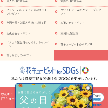
成人の日に贈る花
愛妻の日に贈る花
蘭・花鉢
ミディ胡蝶蘭・お祝い
ミディ胡蝶蘭・お供え
世界初
の青色胡蝶蘭
観葉植物
観葉植物
産直多肉植物
プリザーブ
フラワーバレンタイン 花のギフト・
ホワイトデー 花のギフト・プレゼ
ドフラワー
お祝い
お供え・お悔やみ
花とセットギフト
セ
プレゼント
ント
ミオーダー
プチギフト（hanamore -ハナモア-）
花とみどりの
eギフト
花キューピットのeGfit
カラー
ピンク
イエローオ
卒園卒業・入園入学祝いに贈る花
お祝いセットギフト
予
レンジ
レッド
お花の種類
バラ
ユリ
トルコキキョウ
算から探す
お祝い
お祝い・
3000円～
お祝い・
4000円～
お供えセットギフト
365日の誕生花
お祝い・
5000円～
お祝い・
7000円～
お祝い・
10000円～
「きょう誕生日なんです」キャンペ
お供え・お悔やみ
お供え・お悔やみ・
3000円～
お供え・お
花キューピット公式アプリ
ーン
悔やみ・
5000円～
お供え・お悔やみ・
7000円～
お供え・お悔
読み物
やみ・
10000円～
花とみどりのeギフト
注目されている記事
365日の誕生花カレンダー
開店・開業祝
いのマナー
定年退職祝いのマナー
お祝いを贈るときのマナー・
ルール
花キューピットのお祝いコラム一覧
誕生日のお花を「色
彩心理学」で選ぶ方法
結婚祝いの予算相場
出産祝いお役立ち情
報
転職祝いのマナー基礎知識
ペットのお祝いワンポイントアド
バイス
スタンド花（フラスタ）のマナー
お見舞いのマナーとル
ール
新築引っ越し祝いコラム
お祝い花のマナー総まとめ
職
花キューピット
場上司や先輩へ贈るお祝い花の正解は？
開店祝いの花 選び方ガイ
[
花キューピット株式会社
]
Select Language
▼
ド（早見表あり）
お供えを贈るときのマナー・ルール
花キューピットのお供え・