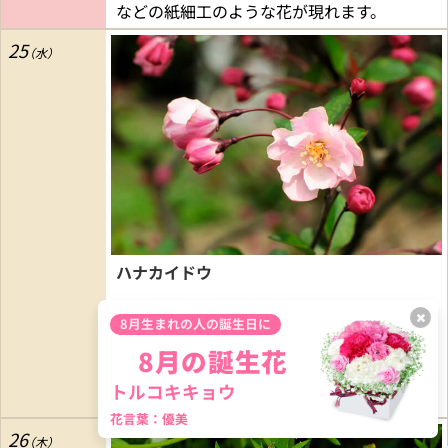
などの紙細工のような花が現れます。
25
ハナカイドウ
8月生まれの人の誕生日に
花言葉：美人の眠り
日本では広く北海道南部から九州まで栽培さ
8月の誕生花
れていて、4月から5月に枝を埋めるようにし
トルコキキョウ
て咲くピンクの花が目に鮮やかです。
花言葉：優美
26