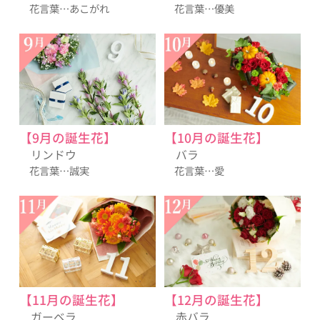
花言葉…あこがれ
花言葉…優美
【9月の誕生花】
【10月の誕生花】
リンドウ
バラ
花言葉…誠実
花言葉…愛
【11月の誕生花】
【12月の誕生花】
ガーベラ
赤バラ