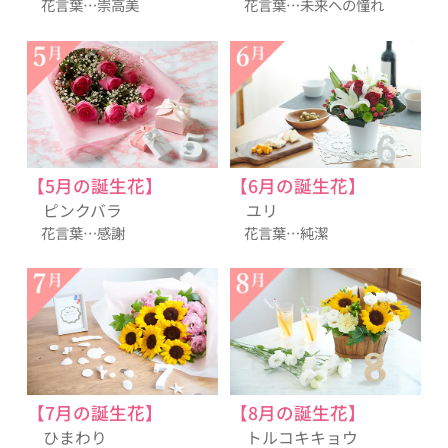
花言葉…崇高美
花言葉…未来への憧れ
【5月の誕生花】
【6月の誕生花】
ピンクバラ
ユリ
花言葉…感謝
花言葉…純潔
【7月の誕生花】
【8月の誕生花】
ひまわり
トルコキキョウ