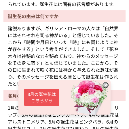
られています。誕生花には固有の花言葉があります。
誕生花の由来は何ですか
諸説ありますが、ギリシア・ローマの人々は「自然界
にはそれぞれを司る神がいる」と信じていました。そ
こから「時間や月日といった『時』にも同じように神
が存在する」という考えができました。そして「花や
木々は神秘的な力を秘めており、神からのメッセージ
をその身に宿す」とも信じていました。ここから、そ
の日に生まれて咲く花には神から与えられた意味があ
り、そのメッセージを伝える暦として誕生花は作られ
たといわれています。
8月の誕生花は
各月の誕生花が知りたいです
こちらから
1月の誕生花はスイートピー、2月の誕生花はチューリ
ップ、3月の誕生花はピンクガーベラ、4月の誕生花は
アルストロメリア、5月の誕生花はピンクバラ、6月の
誕生花はユリ、7月の誕生花はひまわり、8月の誕生花