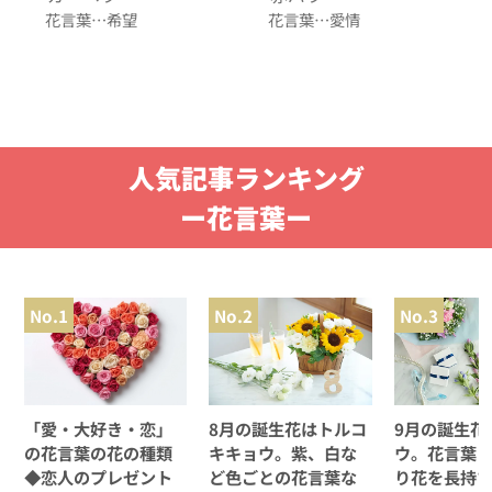
花言葉…希望
花言葉…愛情
人気記事ランキング
ー花言葉ー
No.1
No.2
No.3
「愛・大好き・恋」
8月の誕生花はトルコ
9月の誕生花
の花言葉の花の種類
キキョウ。紫、白な
ウ。花言葉
◆恋人のプレゼント
ど色ごとの花言葉な
り花を長持