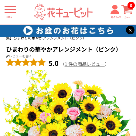
0
メニュー
マイページ
カート
×
花キューピット
ひまわり ギフト・プレゼント特集2026
【ひまわり特
集】ひまわりの華やかアレンジメント（ピンク）
ひまわりの華やかアレンジメント（ピンク）
レビューを書く
5.0
（
1 件の商品レビュー
）