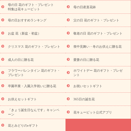
念日
結婚祝い
出産祝い
退院祝い・快気祝い
還暦祝い・長
母の日 花のギフト・プレゼント
母の日産直花鉢
特集は花キューピット
寿祝い
プチギフト
ペットのお祝いフラワー
お中元・暑中見
舞い
敬老の日
お供え・お悔やみ
当日配達特急便 お供え
お
母の日おすすめランキング
父の日 花のギフト・プレゼント
供え・お悔やみ商品一覧
お供え・お悔やみの花
四十九日法要以
降に贈る花
通夜・葬儀に贈る花
お供え お花とセットギフト
お盆 花（新盆・初盆）
敬老の日 花のギフト・プレゼント
お供え プリザーブドフラワー
ペットのお供えフラワー
お盆（新
盆・初盆）
その他
お祝い返し
お見舞い
お取り寄せギフト
ビジネス用
ご自宅用
観葉植物
ミディ胡蝶蘭
プリザーブ
クリスマス 花のギフト・プレゼント
喪中見舞い・冬のお供えに贈る花
スタイルから探す
ドフラワー
アレンジメント
花束
スタ
ンド花
お祝い
お供え・お悔やみ
胡蝶蘭
胡蝶蘭・花鉢
ミ
成人の日に贈る花
愛妻の日に贈る花
ディ胡蝶蘭・お祝い
ミディ胡蝶蘭・お供え
世界初の青色胡蝶蘭
フラワーバレンタイン 花のギフト・
ホワイトデー 花のギフト・プレゼ
観葉植物
観葉植物
産直多肉植物
プリザーブドフラワー
プレゼント
ント
お祝い
お供え・お悔やみ
花とセットギフト
セミオーダー
プチギフト（hanamore -ハナモア-）
花とみどりのeギフト
花
卒園卒業・入園入学祝いに贈る花
お祝いセットギフト
キューピットのeGfit
カラー
ピンク
イエローオレンジ
レッ
予算から探す
ド
お花の種類
バラ
ユリ
トルコキキョウ
お供えセットギフト
365日の誕生花
お祝い
お祝い・
3000円～
お祝い・
4000円～
お祝い・
5000円～
お祝い・
7000円～
お祝い・
10000円～
お供え・お
「きょう誕生日なんです」キャンペ
花キューピット公式アプリ
ーン
悔やみ
お供え・お悔やみ・
3000円～
お供え・お悔やみ・
5000
円～
お供え・お悔やみ・
7000円～
お供え・お悔やみ・
10000
花とみどりのeギフト
読み物
円～