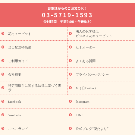
よく贈られる花
お祝いの花特集
誕生日フラワーギフト特集
お電話からのご注文ＯＫ！
8月の誕生花(トルコキキョウ)
開店・開業祝い
退職祝い
結
03-5719-1593
婚記念日
お供え・お悔やみ
お供え・お悔やみの花
四十九日
受付時間 午前9:00～午後5:30
法要以降に贈る花
通夜・葬儀に贈る花
胡蝶蘭・花鉢
プリザ
ーブドフラワー
季節のイベント
ひまわり ギフト・プレゼント
法人のお客様は
季節のイベント
花キューピット
特集
お盆 花（新盆・初盆）
お盆 花（新
ビジネス花キューピット
盆・初盆）
お盆 花（新盆・初盆）
お盆・お供え 花とセットギ
フト
お盆・お供え プリザーブドフラワー
ひまわり ギフト・プ
当日配達特急便
セミオーダー
レゼント特集
夏の花贈り・お中元・暑中見舞い 花のギフト特集
敬老の日におくる花ギフト・プレゼント特集
敬老の日におくる
ご利用ガイド
よくある質問
花ギフト・プレゼント特集
敬老の日 花のおすすめランキング
敬
老の日 花鉢植えのギフト・プレゼント特集
敬老の日 花とセットギ
会社概要
プライバシーポリシー
フト・プレゼント特集
敬老の日の花 全てのギフト一覧
キャン
ペーン
映画『ウォーターガーディアンズ』コラボキャンペーン
特定商取引に関する法律に基づく表
X（旧Twitter）
示
誕生日の花を探す
「きょう誕生日なんです」キャンペーン
誕生日フラワーギフト
誕生日フラワーギフト特集
誕生日フラワ
facebook
Instagram
ーギフト商品一覧
バラ
ユリ
トルコキキョウ
8月の誕生花
(トルコキキョウ)
9月の誕生花(リンドウ)
誕生日セットギフト
YouTube
LINE
用途か
キャンペーン
「きょう誕生日なんです」キャンペーン
ら探す
お祝いの花特集
当日配達特急便
お祝い商品一覧
お
ごっこランド
公式ブログ“花だより”
祝い
開店・開業祝い
新築・引っ越し祝い
退職祝い
結婚記