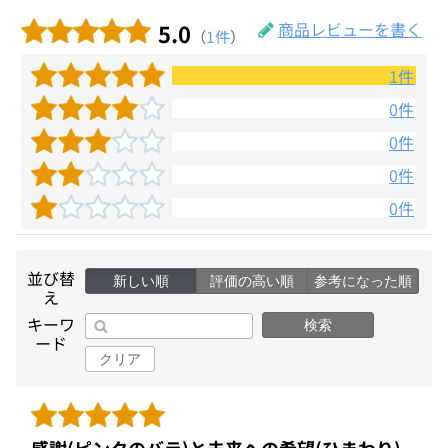
5.0
商品レビューを書く
（
1件
）
1件
0件
0件
0件
0件
並び替
新しい順
評価の高い順
参考になった順
え
キーワ
検索
ード
クリア
感謝(ピンクのバラ)と未来への希望(ひまわり)