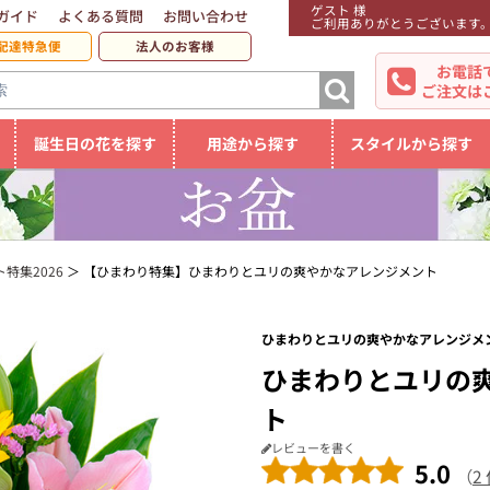
ゲスト 様
ガイド
よくある質問
お問い合わせ
ご利用ありがとうございます
配達特急便
法人のお客様
お電話
ご注文は
誕生日の花を探す
用途から探す
スタイルから探す
特集2026
【ひまわり特集】ひまわりとユリの爽やかなアレンジメント
ひまわりとユリの爽やかなアレンジメン
ひまわりとユリの
ト
レビューを書く
5.0
（
2