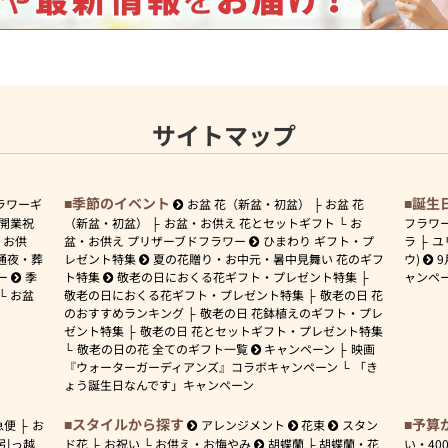
サイトマップ
季節のイベント
誕生
ラワーギ
お盆 花（新盆・初盆）
お盆 花
開業祝
（新盆・初盆）
お盆・お供え 花とセットギフト
お
フラワ
お供
盆・お供え プリザーブドフラワー
ひまわり ギフト・プ
ラ
ユ
通夜・葬
レゼント特集
夏の花贈り・お中元・暑中見舞い 花のギフ
ウ)
9
ー
季
ト特集
敬老の日におくる花ギフト・プレゼント特集
ャンペ
お盆
敬老の日におくる花ギフト・プレゼント特集
敬老の日 花
のおすすめランキング
敬老の日 花鉢植えのギフト・プレ
ゼント特集
敬老の日 花とセットギフト・プレゼント特集
敬老の日の花 全てのギフト一覧
キャンペーン
映画
『ウォーターガーディアンズ』コラボキャンペーン
「き
ょう誕生日なんです」キャンペーン
スタイルから探す
予算
急便
お
アレンジメント
花束
スタン
引っ越
ド花
お祝い
お供え・お悔やみ
胡蝶蘭
胡蝶蘭・花
い・
40