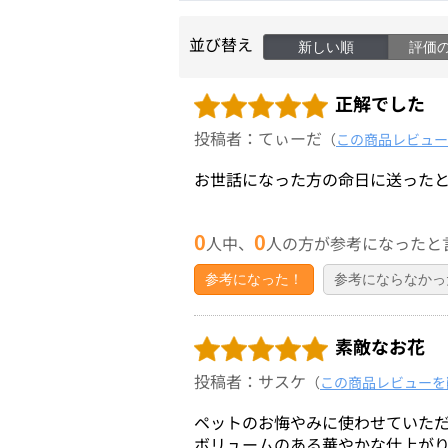
並び替え
新しい順
評価
正解でした
投稿者：てぃーだ
（
この商品レビュー
お世話になった方の命日に送った
0
0
人中、
人の方が参考になったと
参考になった！
参考にならなかっ
素敵なお花
投稿者：サスケ
（
この商品レビューを
ペットのお悔やみに使わせていた
ボリュームのある華やかな仕上が