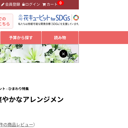
0
会員登録
ログイン
カート
。
での
こちら
予算から探す
読み物
×
ト - ひまわり特集
爽やかなアレンジメン
 件の商品レビュー
）