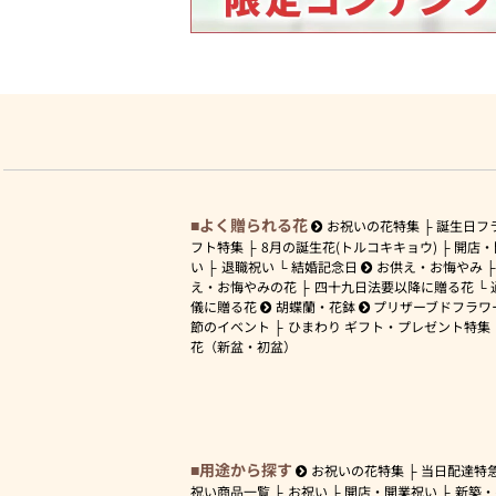
よく贈られる花
お祝いの花特集
誕生日フ
フト特集
8月の誕生花(トルコキキョウ)
開店・
い
退職祝い
結婚記念日
お供え・お悔やみ
え・お悔やみの花
四十九日法要以降に贈る花
儀に贈る花
胡蝶蘭・花鉢
プリザーブドフラワ
節のイベント
ひまわり ギフト・プレゼント特集
花（新盆・初盆）
用途から探す
お祝いの花特集
当日配達特
祝い商品一覧
お祝い
開店・開業祝い
新築・