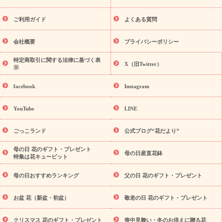
レゼント特集
夏の花贈り・お中元・暑中見舞い 花のギフト特集
敬老の日におくる花ギフト・プレゼント特集
敬老の日におくる
ご利用ガイド
よくある質問
花ギフト・プレゼント特集
敬老の日 花のおすすめランキング
敬
老の日 花鉢植えのギフト・プレゼント特集
敬老の日 花とセットギ
会社概要
プライバシーポリシー
フト・プレゼント特集
敬老の日の花 全てのギフト一覧
キャン
ペーン
映画『ウォーターガーディアンズ』コラボキャンペーン
特定商取引に関する法律に基づく表
X（旧Twitter）
示
誕生日の花を探す
「きょう誕生日なんです」キャンペーン
誕生日フラワーギフト
誕生日フラワーギフト特集
誕生日フラワ
facebook
Instagram
ーギフト商品一覧
バラ
ユリ
トルコキキョウ
8月の誕生花
(トルコキキョウ)
9月の誕生花(リンドウ)
誕生日セットギフト
YouTube
LINE
用途か
キャンペーン
「きょう誕生日なんです」キャンペーン
ら探す
お祝いの花特集
当日配達特急便
お祝い商品一覧
お
ごっこランド
公式ブログ“花だより”
祝い
開店・開業祝い
新築・引っ越し祝い
退職祝い
結婚記
念日
結婚祝い
出産祝い
退院祝い・快気祝い
還暦祝い・長
母の日 花のギフト・プレゼント
母の日産直花鉢
特集は花キューピット
寿祝い
プチギフト
ペットのお祝いフラワー
お中元・暑中見
舞い
敬老の日
お供え・お悔やみ
お供え・お悔やみ商品一覧
母の日おすすめランキング
父の日 花のギフト・プレゼント
お供え・お悔やみの花
四十九日法要以降に贈る花
通夜・葬儀
に贈る花
お供え お花とセットギフト
お供え プリザーブドフラ
お盆 花（新盆・初盆）
敬老の日 花のギフト・プレゼント
ワー
ペットのお供えフラワー
お盆（新盆・初盆）
その他
お祝い返し
お見舞い
お取り寄せギフト
ビジネス用
ご自宅
スタイル
クリスマス 花のギフト・プレゼント
喪中見舞い・冬のお供えに贈る花