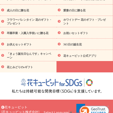
用
観葉植物
ミディ胡蝶蘭
プリザーブドフラワー
から探す
アレンジメント
花束
スタンド花
お祝い
お供
成人の日に贈る花
愛妻の日に贈る花
え・お悔やみ
胡蝶蘭
胡蝶蘭・花鉢
ミディ胡蝶蘭・お祝い
ミディ胡蝶蘭・お供え
世界初の青色胡蝶蘭
観葉植物
観葉植
フラワーバレンタイン 花のギフト・
ホワイトデー 花のギフト・プレゼ
物
産直多肉植物
プリザーブドフラワー
お祝い
お供え・お
プレゼント
ント
悔やみ
花とセットギフト
セミオーダー
プチギフト
（hanamore -ハナモア-）
花とみどりのeギフト
花キューピッ
卒園卒業・入園入学祝いに贈る花
お祝いセットギフト
トのeGfit
カラー
ピンク
イエローオレンジ
レッド
お花
予算から探す
の種類
バラ
ユリ
トルコキキョウ
お祝い
お供えセットギフト
365日の誕生花
お祝い・
3000円～
お祝い・
4000円～
お祝い・
5000円～
「きょう誕生日なんです」キャンペ
お祝い・
7000円～
お祝い・
10000円～
お供え・お悔やみ
お
花キューピット公式アプリ
ーン
供え・お悔やみ・
3000円～
お供え・お悔やみ・
5000円～
お供
読み
え・お悔やみ・
7000円～
お供え・お悔やみ・
10000円～
花とみどりのeギフト
物
注目されている記事
365日の誕生花カレンダー
開店・開業祝
いのマナー
定年退職祝いのマナー
お祝いを贈るときのマナ
ー・ルール
花キューピットのお祝いコラム一覧
誕生日のお花を
「色彩心理学」で選ぶ方法
結婚祝いの予算相場
出産祝いお役立
ち情報
転職祝いのマナー基礎知識
ペットのお祝いワンポイント
アドバイス
スタンド花（フラスタ）のマナー
お見舞いのマナー
花キューピット
とルール
新築引っ越し祝いコラム
お祝い花のマナー総まとめ
[
花キューピット株式会社
]
Select Language
▼