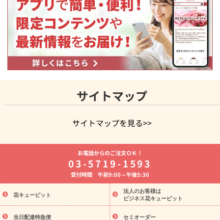
サイトマップ
サイトマップを見る>>
よく贈られる花
お祝いの花特集
誕生日フラワーギフト特集
お電話からのご注文ＯＫ！
8月の誕生花(トルコキキョウ)
開店・開業祝い
退職祝い
結
03-5719-1593
婚記念日
お供え・お悔やみ
お供え・お悔やみの花
四十九日
受付時間 午前9:00～午後5:30
法要以降に贈る花
通夜・葬儀に贈る花
胡蝶蘭・花鉢
プリザ
ーブドフラワー
季節のイベント
ひまわり ギフト・プレゼント
法人のお客様は
季節のイベント
花キューピット
特集
お盆 花（新盆・初盆）
お盆 花（新
ビジネス花キューピット
盆・初盆）
お盆 花（新盆・初盆）
お盆・お供え 花とセットギ
フト
お盆・お供え プリザーブドフラワー
ひまわり ギフト・プ
当日配達特急便
セミオーダー