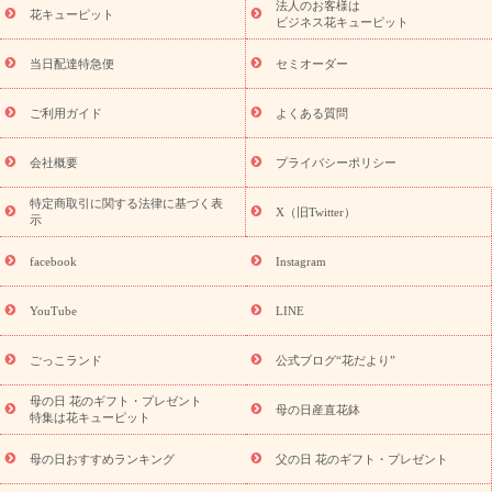
法人のお客様は
季節のイベント
花キューピット
特集
お盆 花（新盆・初盆）
お盆 花（新
ビジネス花キューピット
盆・初盆）
お盆 花（新盆・初盆）
お盆・お供え 花とセットギ
フト
お盆・お供え プリザーブドフラワー
ひまわり ギフト・プ
当日配達特急便
セミオーダー
レゼント特集
夏の花贈り・お中元・暑中見舞い 花のギフト特集
敬老の日におくる花ギフト・プレゼント特集
敬老の日におくる
ご利用ガイド
よくある質問
花ギフト・プレゼント特集
敬老の日 花のおすすめランキング
敬
老の日 花鉢植えのギフト・プレゼント特集
敬老の日 花とセットギ
会社概要
プライバシーポリシー
フト・プレゼント特集
敬老の日の花 全てのギフト一覧
キャン
ペーン
映画『ウォーターガーディアンズ』コラボキャンペーン
特定商取引に関する法律に基づく表
X（旧Twitter）
示
誕生日の花を探す
「きょう誕生日なんです」キャンペーン
誕生日フラワーギフト
誕生日フラワーギフト特集
誕生日フラワ
facebook
Instagram
ーギフト商品一覧
バラ
ユリ
トルコキキョウ
8月の誕生花
(トルコキキョウ)
9月の誕生花(リンドウ)
誕生日セットギフト
YouTube
LINE
用途か
キャンペーン
「きょう誕生日なんです」キャンペーン
ら探す
お祝いの花特集
当日配達特急便
お祝い商品一覧
お
ごっこランド
公式ブログ“花だより”
祝い
開店・開業祝い
新築・引っ越し祝い
退職祝い
結婚記
念日
結婚祝い
出産祝い
退院祝い・快気祝い
還暦祝い・長
母の日 花のギフト・プレゼント
母の日産直花鉢
特集は花キューピット
寿祝い
プチギフト
ペットのお祝いフラワー
お中元・暑中見
舞い
敬老の日
お供え・お悔やみ
お供え・お悔やみ商品一覧
母の日おすすめランキング
父の日 花のギフト・プレゼント
お供え・お悔やみの花
四十九日法要以降に贈る花
通夜・葬儀