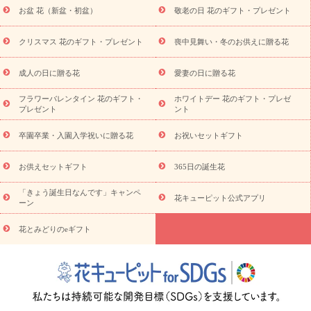
に贈る花
お供え お花とセットギフト
お供え プリザーブドフラ
お盆 花（新盆・初盆）
敬老の日 花のギフト・プレゼント
ワー
ペットのお供えフラワー
お盆（新盆・初盆）
その他
お祝い返し
お見舞い
お取り寄せギフト
ビジネス用
ご自宅
スタイル
クリスマス 花のギフト・プレゼント
喪中見舞い・冬のお供えに贈る花
用
観葉植物
ミディ胡蝶蘭
プリザーブドフラワー
から探す
アレンジメント
花束
スタンド花
お祝い
お供
成人の日に贈る花
愛妻の日に贈る花
え・お悔やみ
胡蝶蘭
胡蝶蘭・花鉢
ミディ胡蝶蘭・お祝い
ミディ胡蝶蘭・お供え
世界初の青色胡蝶蘭
観葉植物
観葉植
フラワーバレンタイン 花のギフト・
ホワイトデー 花のギフト・プレゼ
物
産直多肉植物
プリザーブドフラワー
お祝い
お供え・お
プレゼント
ント
悔やみ
花とセットギフト
セミオーダー
プチギフト
（hanamore -ハナモア-）
花とみどりのeギフト
花キューピッ
卒園卒業・入園入学祝いに贈る花
お祝いセットギフト
トのeGfit
カラー
ピンク
イエローオレンジ
レッド
お花の
予算から探す
種類
バラ
ユリ
トルコキキョウ
お祝い
お供えセットギフト
365日の誕生花
お祝い・
3000円～
お祝い・
4000円～
お祝い・
5000円～
お
「きょう誕生日なんです」キャンペ
祝い・
7000円～
お祝い・
10000円～
お供え・お悔やみ
お供
花キューピット公式アプリ
ーン
え・お悔やみ・
3000円～
お供え・お悔やみ・
5000円～
お供
読み
え・お悔やみ・
7000円～
お供え・お悔やみ・
10000円～
花とみどりのeギフト
物
注目されている記事
365日の誕生花カレンダー
開店・開業祝
いのマナー
定年退職祝いのマナー
お祝いを贈るときのマナー・
ルール
花キューピットのお祝いコラム一覧
誕生日のお花を「色
彩心理学」で選ぶ方法
結婚祝いの予算相場
出産祝いお役立ち情