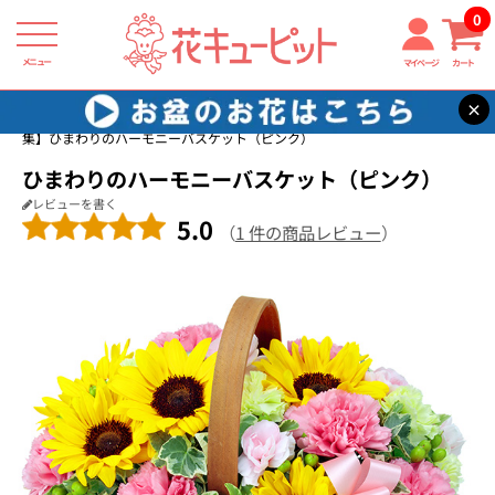
0
メニュー
マイページ
カート
×
花キューピット
ひまわり ギフト・プレゼント特集2026
【ひまわり特
集】ひまわりのハーモニーバスケット（ピンク）
ひまわりのハーモニーバスケット（ピンク）
レビューを書く
5.0
（
1 件の商品レビュー
）