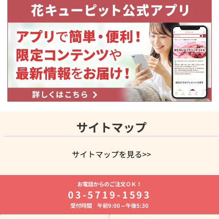
サイトマップ
サイトマップを見る>>
よく贈られる花
お祝いの花特集
誕生日フラワーギフト特集
お電話からのご注文ＯＫ！
8月の誕生花(トルコキキョウ)
開店・開業祝い
退職祝い
結
03-5719-1593
婚記念日
お供え・お悔やみ
お供え・お悔やみの花
四十九日
受付時間 午前9:00～午後5:30
法要以降に贈る花
通夜・葬儀に贈る花
胡蝶蘭・花鉢
プリザ
ーブドフラワー
季節のイベント
ひまわり ギフト・プレゼント