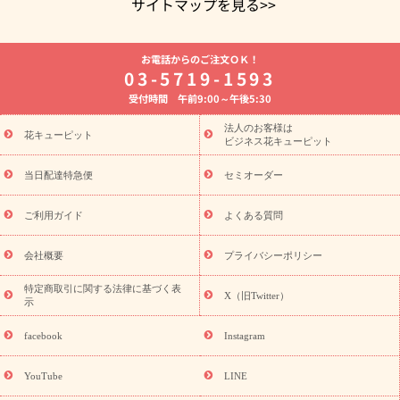
サイトマップを見る>>
よく贈られる花
お祝いの花特集
誕生日フラワーギフト特集
お電話からのご注文ＯＫ！
8月の誕生花(トルコキキョウ)
開店・開業祝い
退職祝い
結
03-5719-1593
婚記念日
お供え・お悔やみ
お供え・お悔やみの花
四十九日
受付時間 午前9:00～午後5:30
法要以降に贈る花
通夜・葬儀に贈る花
胡蝶蘭・花鉢
プリザ
ーブドフラワー
季節のイベント
ひまわり ギフト・プレゼント
法人のお客様は
季節のイベント
花キューピット
特集
お盆 花（新盆・初盆）
お盆 花（新
ビジネス花キューピット
盆・初盆）
お盆 花（新盆・初盆）
お盆・お供え 花とセットギ
フト
お盆・お供え プリザーブドフラワー
ひまわり ギフト・プ
当日配達特急便
セミオーダー
レゼント特集
夏の花贈り・お中元・暑中見舞い 花のギフト特集
敬老の日におくる花ギフト・プレゼント特集
敬老の日におくる
ご利用ガイド
よくある質問
花ギフト・プレゼント特集
敬老の日 花のおすすめランキング
敬
老の日 花鉢植えのギフト・プレゼント特集
敬老の日 花とセットギ
会社概要
プライバシーポリシー
フト・プレゼント特集
敬老の日の花 全てのギフト一覧
キャン
ペーン
映画『ウォーターガーディアンズ』コラボキャンペーン
特定商取引に関する法律に基づく表
X（旧Twitter）
示
誕生日の花を探す
「きょう誕生日なんです」キャンペーン
誕生日フラワーギフト
誕生日フラワーギフト特集
誕生日フラワ
facebook
Instagram
ーギフト商品一覧
バラ
ユリ
トルコキキョウ
8月の誕生花
(トルコキキョウ)
9月の誕生花(リンドウ)
誕生日セットギフト
YouTube
LINE
用途か
キャンペーン
「きょう誕生日なんです」キャンペーン