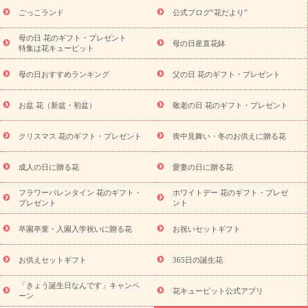
ら探す
お祝いの花特集
当日配達特急便
お祝い商品一覧
お
ごっこランド
公式ブログ“花だより”
祝い
開店・開業祝い
新築・引っ越し祝い
退職祝い
結婚記
念日
結婚祝い
出産祝い
退院祝い・快気祝い
還暦祝い・長
母の日 花のギフト・プレゼント
母の日産直花鉢
特集は花キューピット
寿祝い
プチギフト
ペットのお祝いフラワー
お中元・暑中見
舞い
敬老の日
お供え・お悔やみ
当日配達特急便 お供え
お
母の日おすすめランキング
父の日 花のギフト・プレゼント
供え・お悔やみ商品一覧
お供え・お悔やみの花
四十九日法要以
降に贈る花
通夜・葬儀に贈る花
お供え お花とセットギフト
お盆 花（新盆・初盆）
敬老の日 花のギフト・プレゼント
お供え プリザーブドフラワー
ペットのお供えフラワー
お盆（新
盆・初盆）
その他
お祝い返し
お見舞い
お取り寄せギフト
ビジネス用
ご自宅用
観葉植物
ミディ胡蝶蘭
プリザーブ
クリスマス 花のギフト・プレゼント
喪中見舞い・冬のお供えに贈る花
スタイルから探す
ドフラワー
アレンジメント
花束
スタ
ンド花
お祝い
お供え・お悔やみ
胡蝶蘭
胡蝶蘭・花鉢
ミ
成人の日に贈る花
愛妻の日に贈る花
ディ胡蝶蘭・お祝い
ミディ胡蝶蘭・お供え
世界初の青色胡蝶蘭
フラワーバレンタイン 花のギフト・
ホワイトデー 花のギフト・プレゼ
観葉植物
観葉植物
産直多肉植物
プリザーブドフラワー
プレゼント
ント
お祝い
お供え・お悔やみ
花とセットギフト
セミオーダー
プチギフト（hanamore -ハナモア-）
花とみどりのeギフト
花
卒園卒業・入園入学祝いに贈る花
お祝いセットギフト
キューピットのeGfit
カラー
ピンク
イエローオレンジ
レッ
予算から探す
ド
お花の種類
バラ
ユリ
トルコキキョウ
お供えセットギフト
365日の誕生花
お祝い
お祝い・
3000円～
お祝い・
4000円～
お祝い・
5000円～
お祝い・
7000円～
お祝い・
10000円～
お供え・お
「きょう誕生日なんです」キャンペ
花キューピット公式アプリ
ーン
悔やみ
お供え・お悔やみ・
3000円～
お供え・お悔やみ・
5000