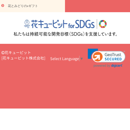
円～
お供え・お悔やみ・
7000円～
お供え・お悔やみ・
10000
花とみどりのeギフト
読み物
円～
注目されている記事
365日の誕生花カレンダー
開店・開業祝
いのマナー
定年退職祝いのマナー
お祝いを贈るときのマナー・
ルール
花キューピットのお祝いコラム一覧
誕生日のお花を「色
彩心理学」で選ぶ方法
結婚祝いの予算相場
出産祝いお役立ち情
報
転職祝いのマナー基礎知識
ペットのお祝いワンポイントアド
バイス
スタンド花（フラスタ）のマナー
お見舞いのマナーとル
花キューピット
ール
新築引っ越し祝いコラム
お祝い花のマナー総まとめ
職
[
花キューピット株式会社
]
Select Language
▼
場上司や先輩へ贈るお祝い花の正解は？
開店祝いの花 選び方ガイ
ド（早見表あり）
お供えを贈るときのマナー・ルール
花キューピットのお供え・
お悔やみ・仏花コラム一覧
花キューピットの仏花のルール・マナ
ーQ&A
ペットの供花の基礎知識とペットロスを癒す向き合い方
一周忌のマナー
四十九日の基礎知識
お盆のルール・マナー
お彼岸のルール・マナー
キリスト教のお葬式の流れ【マナー基礎
知識】
お供え花のマナー総まとめ
仏花の選び方ガイド（早見表
あり)
花キューピット×専門家
CO2排出量削減 / SDGsを考える
プロ直伝10のテクニック
花美人5人の「花のある暮らし」
美
しい“花とお祝い”の世界
花贈りをもっと楽しみたい
男性は花を
もらってうれしい？アンケート
テレワークにおすすめの観葉植