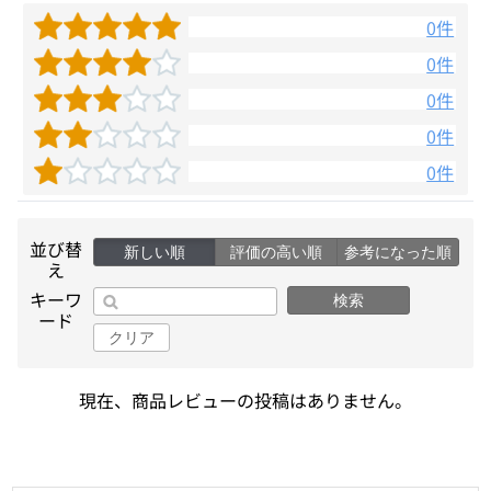
0件
0件
0件
0件
0件
並び替
新しい順
評価の高い順
参考になった順
え
キーワ
検索
ード
クリア
現在、商品レビューの投稿はありません。