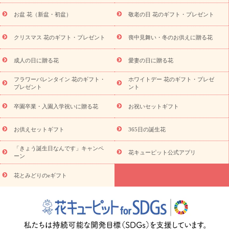
トギフト
お供え プリザーブドフラワー
ペットのお供えフラワー
お盆 花（新盆・初盆）
敬老の日 花のギフト・プレゼント
お盆（新盆・初盆）
その他
お祝い返し
お見舞い
お取り
寄せギフト
ビジネス用
ご自宅用
観葉植物
ミディ胡蝶蘭
クリスマス 花のギフト・プレゼント
喪中見舞い・冬のお供えに贈る花
スタイルから探す
プリザーブドフラワー
アレンジメント
花束
スタンド花
お祝い
お供え・お悔やみ
胡蝶蘭
胡蝶
成人の日に贈る花
愛妻の日に贈る花
蘭・花鉢
ミディ胡蝶蘭・お祝い
ミディ胡蝶蘭・お供え
世界初
の青色胡蝶蘭
観葉植物
観葉植物
産直多肉植物
プリザーブ
フラワーバレンタイン 花のギフト・
ホワイトデー 花のギフト・プレゼ
ドフラワー
お祝い
お供え・お悔やみ
花とセットギフト
セ
プレゼント
ント
ミオーダー
プチギフト（hanamore -ハナモア-）
花とみどりの
eギフト
花キューピットのeGfit
カラー
ピンク
イエローオ
卒園卒業・入園入学祝いに贈る花
お祝いセットギフト
予
レンジ
レッド
お花の種類
バラ
ユリ
トルコキキョウ
算から探す
お祝い
お祝い・
3000円～
お祝い・
4000円～
お供えセットギフト
365日の誕生花
お祝い・
5000円～
お祝い・
7000円～
お祝い・
10000円～
「きょう誕生日なんです」キャンペ
お供え・お悔やみ
お供え・お悔やみ・
3000円～
お供え・お
花キューピット公式アプリ
ーン
悔やみ・
5000円～
お供え・お悔やみ・
7000円～
お供え・お悔
読み物
やみ・
10000円～
花とみどりのeギフト
注目されている記事
365日の誕生花カレンダー
開店・開業祝
いのマナー
定年退職祝いのマナー
お祝いを贈るときのマナー・
ルール
花キューピットのお祝いコラム一覧
誕生日のお花を「色
彩心理学」で選ぶ方法
結婚祝いの予算相場
出産祝いお役立ち情