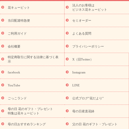
ーブドフラワー
季節のイベント
ひまわり ギフト・プレゼント
法人のお客様は
季節のイベント
花キューピット
特集
お盆 花（新盆・初盆）
お盆 花（新
ビジネス花キューピット
盆・初盆）
お盆 花（新盆・初盆）
お盆・お供え 花とセットギ
フト
お盆・お供え プリザーブドフラワー
ひまわり ギフト・プ
当日配達特急便
セミオーダー
レゼント特集
夏の花贈り・お中元・暑中見舞い 花のギフト特集
敬老の日におくる花ギフト・プレゼント特集
敬老の日におくる
ご利用ガイド
よくある質問
花ギフト・プレゼント特集
敬老の日 花のおすすめランキング
敬
老の日 花鉢植えのギフト・プレゼント特集
敬老の日 花とセットギ
会社概要
プライバシーポリシー
フト・プレゼント特集
敬老の日の花 全てのギフト一覧
キャン
誕生日の花を
特定商取引に関する法律に基づく表
ペーン
「きょう誕生日なんです」キャンペーン
X（旧Twitter）
示
探す
誕生日フラワーギフト
誕生日フラワーギフト特集
誕生
日フラワーギフト商品一覧
バラ
ユリ
トルコキキョウ
8月の
facebook
Instagram
誕生花(トルコキキョウ)
9月の誕生花(リンドウ)
誕生日セット
ギフト
キャンペーン
「きょう誕生日なんです」キャンペーン
YouTube
LINE
用途から探す
お祝いの花特集
当日配達特急便
お祝い商品
一覧
お祝い
開店・開業祝い
新築・引っ越し祝い
退職祝い
ごっこランド
公式ブログ“花だより”
結婚記念日
結婚祝い
出産祝い
退院祝い・快気祝い
還暦
祝い・長寿祝い
プチギフト
ペットのお祝いフラワー
お中
母の日 花のギフト・プレゼント
母の日産直花鉢
特集は花キューピット
元・暑中見舞い
敬老の日
お供え・お悔やみ
当日配達特急便
お供え
お供え・お悔やみ商品一覧
お供え・お悔やみの花
四
母の日おすすめランキング
父の日 花のギフト・プレゼント
十九日法要以降に贈る花
通夜・葬儀に贈る花
お供え お花とセッ