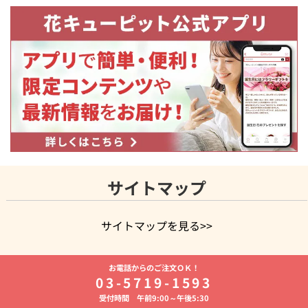
サイトマップ
サイトマップを見る>>
よく贈られる花
お祝いの花特集
誕生日フラワーギフト特集
お電話からのご注文ＯＫ！
8月の誕生花(トルコキキョウ)
開店・開業祝い
退職祝い
結
03-5719-1593
婚記念日
お供え・お悔やみ
お供え・お悔やみの花
四十九日
受付時間 午前9:00～午後5:30
法要以降に贈る花
通夜・葬儀に贈る花
胡蝶蘭・花鉢
プリザ