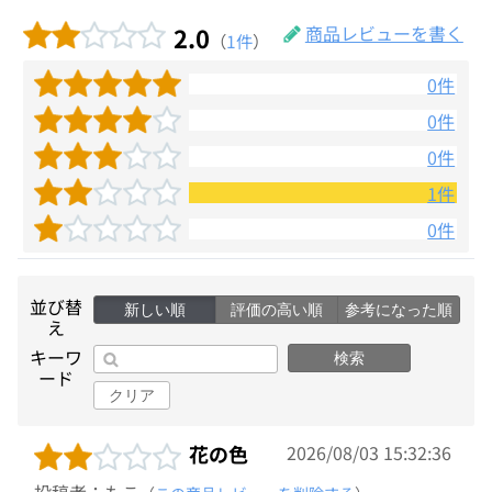
2.0
商品レビューを書く
（
1件
）
0件
0件
0件
1件
0件
並び替
新しい順
評価の高い順
参考になった順
え
キーワ
検索
ード
クリア
花の色
2026/08/03 15:32:36
投稿者：もこ