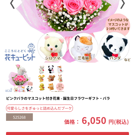
〈
〉
ピンクバラのマスコット付き花束 - 誕生日フラワーギフト・バラ
可愛らしさをぎゅっと詰め込んだブーケ
6,050
525268
価格：
円(税込)