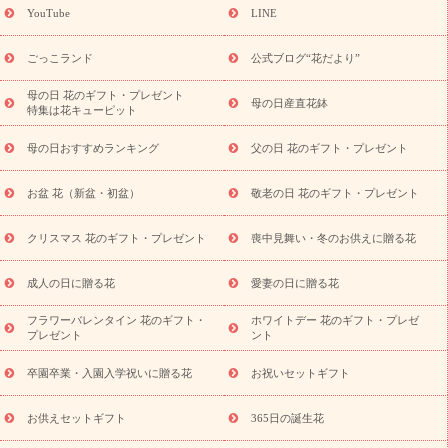
ギフト
キャンペーン
「きょう誕生日なんです」キャンペーン
YouTube
LINE
用途から探す
お祝いの花特集
当日配達特急便
お祝い商品
一覧
お祝い
開店・開業祝い
新築・引っ越し祝い
退職祝い
ごっこランド
公式ブログ“花だより”
結婚記念日
結婚祝い
出産祝い
退院祝い・快気祝い
還暦
祝い・長寿祝い
プチギフト
ペットのお祝いフラワー
お中
母の日 花のギフト・プレゼント
母の日産直花鉢
特集は花キューピット
元・暑中見舞い
敬老の日
お供え・お悔やみ
当日配達特急便
お供え
お供え・お悔やみ商品一覧
お供え・お悔やみの花
四
母の日おすすめランキング
父の日 花のギフト・プレゼント
十九日法要以降に贈る花
通夜・葬儀に贈る花
お供え お花とセッ
トギフト
お供え プリザーブドフラワー
ペットのお供えフラワー
お盆 花（新盆・初盆）
敬老の日 花のギフト・プレゼント
お盆（新盆・初盆）
その他
お祝い返し
お見舞い
お取り
寄せギフト
ビジネス用
ご自宅用
観葉植物
ミディ胡蝶蘭
クリスマス 花のギフト・プレゼント
喪中見舞い・冬のお供えに贈る花
スタイルから探す
プリザーブドフラワー
アレンジメント
花束
スタンド花
お祝い
お供え・お悔やみ
胡蝶蘭
胡蝶
成人の日に贈る花
愛妻の日に贈る花
蘭・花鉢
ミディ胡蝶蘭・お祝い
ミディ胡蝶蘭・お供え
世界初
の青色胡蝶蘭
観葉植物
観葉植物
産直多肉植物
プリザーブ
フラワーバレンタイン 花のギフト・
ホワイトデー 花のギフト・プレゼ
ドフラワー
お祝い
お供え・お悔やみ
花とセットギフト
セ
プレゼント
ント
ミオーダー
プチギフト（hanamore -ハナモア-）
花とみどりの
eギフト
花キューピットのeGfit
カラー
ピンク
イエローオ
卒園卒業・入園入学祝いに贈る花
お祝いセットギフト
予
レンジ
レッド
お花の種類
バラ
ユリ
トルコキキョウ
算から探す
お祝い
お祝い・
3000円～
お祝い・
4000円～
お供えセットギフト
365日の誕生花
お祝い・
5000円～
お祝い・
7000円～
お祝い・
10000円～