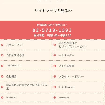
サイトマップを見る>>
よく贈られる花
お祝いの花特集
誕生日フラワーギフト特集
お電話からのご注文ＯＫ！
8月の誕生花(トルコキキョウ)
開店・開業祝い
退職祝い
結
03-5719-1593
婚記念日
お供え・お悔やみ
お供え・お悔やみの花
四十九日
受付時間 午前9:00～午後5:30
法要以降に贈る花
通夜・葬儀に贈る花
胡蝶蘭・花鉢
プリザ
ーブドフラワー
季節のイベント
ひまわり ギフト・プレゼント
法人のお客様は
季節のイベント
花キューピット
特集
お盆 花（新盆・初盆）
お盆 花（新
ビジネス花キューピット
盆・初盆）
お盆 花（新盆・初盆）
お盆・お供え 花とセットギ
フト
お盆・お供え プリザーブドフラワー
ひまわり ギフト・プ
当日配達特急便
セミオーダー
レゼント特集
夏の花贈り・お中元・暑中見舞い 花のギフト特集
敬老の日におくる花ギフト・プレゼント特集
敬老の日におくる
ご利用ガイド
よくある質問
花ギフト・プレゼント特集
敬老の日 花のおすすめランキング
敬
老の日 花鉢植えのギフト・プレゼント特集
敬老の日 花とセットギ
会社概要
プライバシーポリシー
フト・プレゼント特集
敬老の日の花 全てのギフト一覧
キャン
誕生日の花を
特定商取引に関する法律に基づく表
ペーン
「きょう誕生日なんです」キャンペーン
X（旧Twitter）
示
探す
誕生日フラワーギフト
誕生日フラワーギフト特集
誕生
日フラワーギフト商品一覧
バラ
ユリ
トルコキキョウ
8月の
facebook
Instagram
誕生花(トルコキキョウ)
9月の誕生花(リンドウ)
誕生日セット