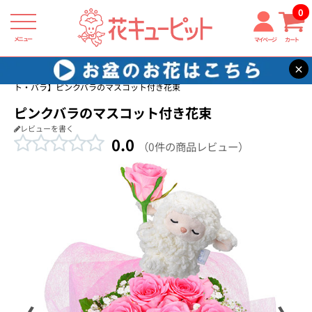
0
メニュー
マイページ
カート
×
花キューピット
誕生日フラワーギフト・バラ
【誕生日フラワーギフ
ト・バラ】ピンクバラのマスコット付き花束
ピンクバラのマスコット付き花束
レビューを書く
0.0
（0件の商品レビュー）