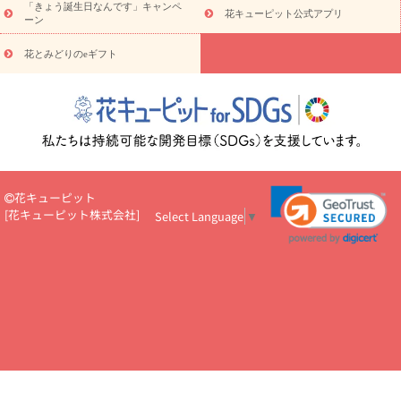
「きょう誕生日なんです」キャンペ
お供え・お悔やみ
お供え・お悔やみ・
3000円～
お供え・お
花キューピット公式アプリ
ーン
悔やみ・
5000円～
お供え・お悔やみ・
7000円～
お供え・お悔
読み物
やみ・
10000円～
花とみどりのeギフト
注目されている記事
365日の誕生花カレンダー
開店・開業祝
いのマナー
定年退職祝いのマナー
お祝いを贈るときのマナー・
ルール
花キューピットのお祝いコラム一覧
誕生日のお花を「色
彩心理学」で選ぶ方法
結婚祝いの予算相場
出産祝いお役立ち情
報
転職祝いのマナー基礎知識
ペットのお祝いワンポイントアド
バイス
スタンド花（フラスタ）のマナー
お見舞いのマナーとル
ール
新築引っ越し祝いコラム
お祝い花のマナー総まとめ
職
花キューピット
場上司や先輩へ贈るお祝い花の正解は？
開店祝いの花 選び方ガイ
[
花キューピット株式会社
]
Select Language
▼
ド（早見表あり）
お供えを贈るときのマナー・ルール
花キューピットのお供え・
お悔やみ・仏花コラム一覧
花キューピットの仏花のルール・マナ
ーQ&A
ペットの供花の基礎知識とペットロスを癒す向き合い方
一周忌のマナー
四十九日の基礎知識
お盆のルール・マナー
お彼岸のルール・マナー
キリスト教のお葬式の流れ【マナー基礎
知識】
お供え花のマナー総まとめ
仏花の選び方ガイド（早見表
あり)
花キューピット×専門家
CO2排出量削減 / SDGsを考える
プロ直伝10のテクニック
花美人5人の「花のある暮らし」
美
しい“花とお祝い”の世界
花贈りをもっと楽しみたい
男性は花を