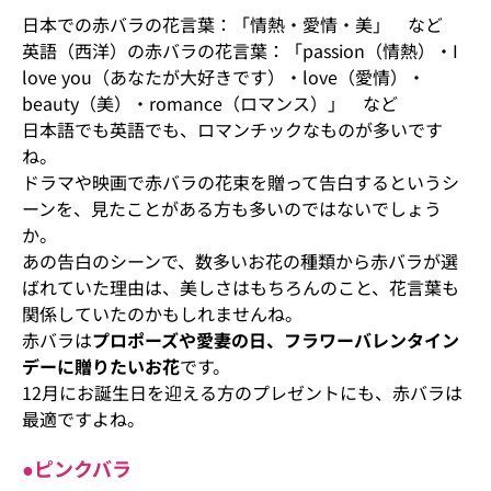
日本での赤バラの花言葉：「情熱・愛情・美」 など
英語（西洋）の赤バラの花言葉：「passion（情熱）・I
love you（あなたが大好きです）・love（愛情）・
beauty（美）・romance（ロマンス）」 など
日本語でも英語でも、ロマンチックなものが多いです
ね。
ドラマや映画で赤バラの花束を贈って告白するというシ
ーンを、見たことがある方も多いのではないでしょう
か。
あの告白のシーンで、数多いお花の種類から赤バラが選
ばれていた理由は、美しさはもちろんのこと、花言葉も
関係していたのかもしれませんね。
赤バラは
プロポーズや愛妻の日、フラワーバレンタイン
デーに贈りたいお花
です。
12月にお誕生日を迎える方のプレゼントにも、赤バラは
最適ですよね。
●ピンクバラ