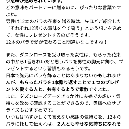
う意味が込められています。
どの意味もパートナーに贈るのに、ぴったりな言葉です
よね。
男性は12本のバラの花束を贈る時は、先ほどご紹介した
「それぞれ12通りの意味を全て誓う」という想いを込め
て、女性にプレゼントするのだそうです。
12本のバラで愛が伝わること間違いなしですね！
また、ダズンローズを受け取った女性は、もらった花束
の中から1番きれいだと思うバラを男性の胸元に飾り、プ
レゼントするという習慣もあるそうです。
日本で胸元にバラを飾ることはあまりないかもしれませ
んが、
もらったバラを1本贈り返すことで１つのプレゼ
ントを愛する人と、共有するようで素敵
ですよね。
また、ダズンローズデーをきっかけに夫婦での想い・気
持ちを改めて確認することができるので、奥様へのサプ
ライズもおすすめです。
いつもは恥ずかしくて言えない感謝の気持ちを、12本の
バラに托して伝えれば、
２人とも幸せな気持ちになれそ