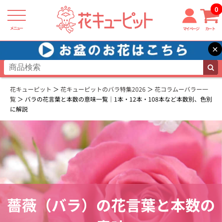
0
メニュー
マイページ
カート
×
花キューピット
花キューピットのバラ特集2026
花コラムーバラー一
覧
バラの花言葉と本数の意味一覧｜1本・12本・108本など本数別、色別
に解説
薔薇（バラ）の花言葉と本数の