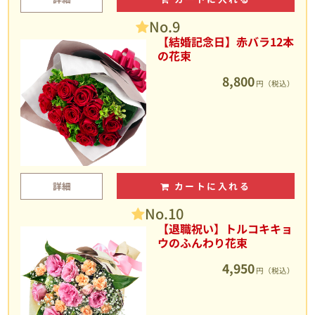
No.9
【結婚記念日】赤バラ12本
の花束
8,800
円（税込）
詳細
カートに入れる
No.10
【退職祝い】トルコキキョ
ウのふんわり花束
4,950
円（税込）