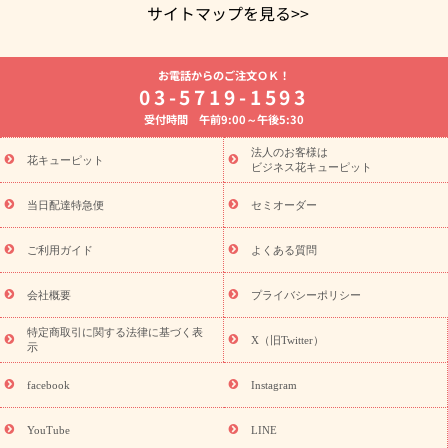
サイトマップを見る>>
よく贈られる花
お祝いの花特集
誕生日フラワーギフト特集
お電話からのご注文ＯＫ！
8月の誕生花(トルコキキョウ)
開店・開業祝い
退職祝い
結
03-5719-1593
婚記念日
お供え・お悔やみ
お供え・お悔やみの花
四十九日
受付時間 午前9:00～午後5:30
法要以降に贈る花
通夜・葬儀に贈る花
胡蝶蘭・花鉢
プリザ
ーブドフラワー
季節のイベント
ひまわり ギフト・プレゼント
法人のお客様は
季節のイベント
花キューピット
特集
お盆 花（新盆・初盆）
お盆 花（新
ビジネス花キューピット
盆・初盆）
お盆 花（新盆・初盆）
お盆・お供え 花とセットギ
フト
お盆・お供え プリザーブドフラワー
ひまわり ギフト・プ
当日配達特急便
セミオーダー
レゼント特集
夏の花贈り・お中元・暑中見舞い 花のギフト特集
敬老の日におくる花ギフト・プレゼント特集
敬老の日におくる
ご利用ガイド
よくある質問
花ギフト・プレゼント特集
敬老の日 花のおすすめランキング
敬
老の日 花鉢植えのギフト・プレゼント特集
敬老の日 花とセットギ
会社概要
プライバシーポリシー
フト・プレゼント特集
敬老の日の花 全てのギフト一覧
キャン
ペーン
映画『ウォーターガーディアンズ』コラボキャンペーン
特定商取引に関する法律に基づく表
X（旧Twitter）
示
誕生日の花を探す
「きょう誕生日なんです」キャンペーン
誕生日フラワーギフト
誕生日フラワーギフト特集
誕生日フラワ
facebook
Instagram
ーギフト商品一覧
バラ
ユリ
トルコキキョウ
8月の誕生花
(トルコキキョウ)
9月の誕生花(リンドウ)
誕生日セットギフト
YouTube
LINE
用途か
キャンペーン
「きょう誕生日なんです」キャンペーン