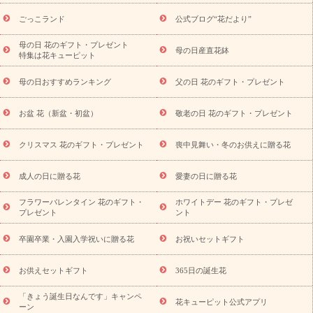
ら探す
お祝いの花特集
当日配達特急便
お祝い商品一覧
お
ごっこランド
公式ブログ“花だより”
祝い
開店・開業祝い
新築・引っ越し祝い
退職祝い
結婚記
念日
結婚祝い
出産祝い
退院祝い・快気祝い
還暦祝い・長
母の日 花のギフト・プレゼント
母の日産直花鉢
特集は花キューピット
寿祝い
プチギフト
ペットのお祝いフラワー
お中元・暑中見
舞い
敬老の日
お供え・お悔やみ
当日配達特急便 お供え
お
母の日おすすめランキング
父の日 花のギフト・プレゼント
供え・お悔やみ商品一覧
お供え・お悔やみの花
四十九日法要以
降に贈る花
通夜・葬儀に贈る花
お供え お花とセットギフト
お盆 花（新盆・初盆）
敬老の日 花のギフト・プレゼント
お供え プリザーブドフラワー
ペットのお供えフラワー
お盆（新
盆・初盆）
その他
お祝い返し
お見舞い
お取り寄せギフト
ビジネス用
ご自宅用
観葉植物
ミディ胡蝶蘭
プリザーブ
クリスマス 花のギフト・プレゼント
喪中見舞い・冬のお供えに贈る花
スタイルから探す
ドフラワー
アレンジメント
花束
スタ
ンド花
お祝い
お供え・お悔やみ
胡蝶蘭
胡蝶蘭・花鉢
ミ
成人の日に贈る花
愛妻の日に贈る花
ディ胡蝶蘭・お祝い
ミディ胡蝶蘭・お供え
世界初の青色胡蝶蘭
フラワーバレンタイン 花のギフト・
ホワイトデー 花のギフト・プレゼ
観葉植物
観葉植物
産直多肉植物
プリザーブドフラワー
プレゼント
ント
お祝い
お供え・お悔やみ
花とセットギフト
セミオーダー
プチギフト（hanamore -ハナモア-）
花とみどりのeギフト
花
卒園卒業・入園入学祝いに贈る花
お祝いセットギフト
キューピットのeGfit
カラー
ピンク
イエローオレンジ
レッ
予算から探す
ド
お花の種類
バラ
ユリ
トルコキキョウ
お供えセットギフト
365日の誕生花
お祝い
お祝い・
3000円～
お祝い・
4000円～
お祝い・
5000円～
お祝い・
7000円～
お祝い・
10000円～
お供え・お
「きょう誕生日なんです」キャンペ
花キューピット公式アプリ
ーン
悔やみ
お供え・お悔やみ・
3000円～
お供え・お悔やみ・
5000