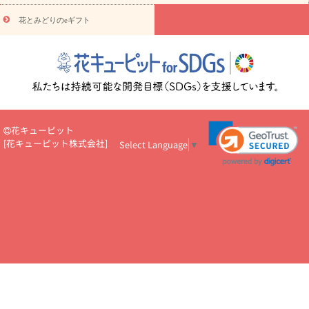
円～
お供え・お悔やみ・
7000円～
お供え・お悔やみ・
10000
花とみどりのeギフト
読み物
円～
注目されている記事
365日の誕生花カレンダー
開店・開業祝
いのマナー
定年退職祝いのマナー
お祝いを贈るときのマナー・
ルール
花キューピットのお祝いコラム一覧
誕生日のお花を「色
彩心理学」で選ぶ方法
結婚祝いの予算相場
出産祝いお役立ち情
報
転職祝いのマナー基礎知識
ペットのお祝いワンポイントアド
バイス
スタンド花（フラスタ）のマナー
お見舞いのマナーとル
花キューピット
ール
新築引っ越し祝いコラム
お祝い花のマナー総まとめ
職
[
花キューピット株式会社
]
Select Language
▼
場上司や先輩へ贈るお祝い花の正解は？
開店祝いの花 選び方ガイ
ド（早見表あり）
お供えを贈るときのマナー・ルール
花キューピットのお供え・
お悔やみ・仏花コラム一覧
花キューピットの仏花のルール・マナ
ーQ&A
ペットの供花の基礎知識とペットロスを癒す向き合い方
一周忌のマナー
四十九日の基礎知識
お盆のルール・マナー
お彼岸のルール・マナー
キリスト教のお葬式の流れ【マナー基礎
知識】
お供え花のマナー総まとめ
仏花の選び方ガイド（早見表
あり)
花キューピット×専門家
CO2排出量削減 / SDGsを考える
プロ直伝10のテクニック
花美人5人の「花のある暮らし」
美
しい“花とお祝い”の世界
花贈りをもっと楽しみたい
男性は花を
もらってうれしい？アンケート
テレワークにおすすめの観葉植