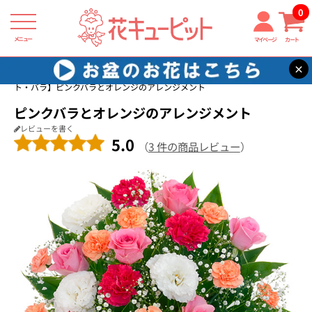
0
メニュー
マイページ
カート
×
花キューピット
誕生日フラワーギフト・バラ
【誕生日フラワーギフ
ト・バラ】ピンクバラとオレンジのアレンジメント
ピンクバラとオレンジのアレンジメント
レビューを書く
5.0
（
3 件の商品レビュー
）