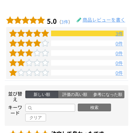
5.0
商品レビューを書く
（
3件
）
3件
0件
0件
0件
0件
並び替
新しい順
評価の高い順
参考になった順
え
キーワ
検索
ード
クリア