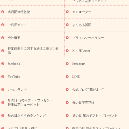
季節のイベント
特集
お盆 花（新盆・初盆）
お盆 花（新
ビジネス花キューピット
盆・初盆）
お盆 花（新盆・初盆）
お盆・お供え 花とセットギ
フト
お盆・お供え プリザーブドフラワー
ひまわり ギフト・プ
当日配達特急便
セミオーダー
レゼント特集
夏の花贈り・お中元・暑中見舞い 花のギフト特集
敬老の日におくる花ギフト・プレゼント特集
敬老の日におくる
ご利用ガイド
よくある質問
花ギフト・プレゼント特集
敬老の日 花のおすすめランキング
敬
老の日 花鉢植えのギフト・プレゼント特集
敬老の日 花とセットギ
会社概要
プライバシーポリシー
フト・プレゼント特集
敬老の日の花 全てのギフト一覧
キャン
ペーン
映画『ウォーターガーディアンズ』コラボキャンペーン
特定商取引に関する法律に基づく表
X（旧Twitter）
示
誕生日の花を探す
「きょう誕生日なんです」キャンペーン
誕生日フラワーギフト
誕生日フラワーギフト特集
誕生日フラワ
facebook
Instagram
ーギフト商品一覧
バラ
ユリ
トルコキキョウ
8月の誕生花
(トルコキキョウ)
9月の誕生花(リンドウ)
誕生日セットギフト
YouTube
LINE
用途か
キャンペーン
「きょう誕生日なんです」キャンペーン
ら探す
お祝いの花特集
当日配達特急便
お祝い商品一覧
お
ごっこランド
公式ブログ“花だより”
祝い
開店・開業祝い
新築・引っ越し祝い
退職祝い
結婚記
念日
結婚祝い
出産祝い
退院祝い・快気祝い
還暦祝い・長
母の日 花のギフト・プレゼント
母の日産直花鉢
特集は花キューピット
寿祝い
プチギフト
ペットのお祝いフラワー
お中元・暑中見
舞い
敬老の日
お供え・お悔やみ
お供え・お悔やみ商品一覧
母の日おすすめランキング
父の日 花のギフト・プレゼント
お供え・お悔やみの花
四十九日法要以降に贈る花
通夜・葬儀
に贈る花
お供え お花とセットギフト
お供え プリザーブドフラ
お盆 花（新盆・初盆）
敬老の日 花のギフト・プレゼント