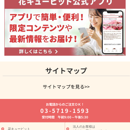
サイトマップ
サイトマップを見る>>
よく贈られる花
お祝いの花特集
誕生日フラワーギフト特集
お電話からのご注文ＯＫ！
8月の誕生花(トルコキキョウ)
開店・開業祝い
退職祝い
結
03-5719-1593
婚記念日
お供え・お悔やみ
お供え・お悔やみの花
四十九日
受付時間 午前9:00～午後5:30
法要以降に贈る花
通夜・葬儀に贈る花
胡蝶蘭・花鉢
プリザ
ーブドフラワー
季節のイベント
ひまわり ギフト・プレゼント
法人のお客様は
花キューピット