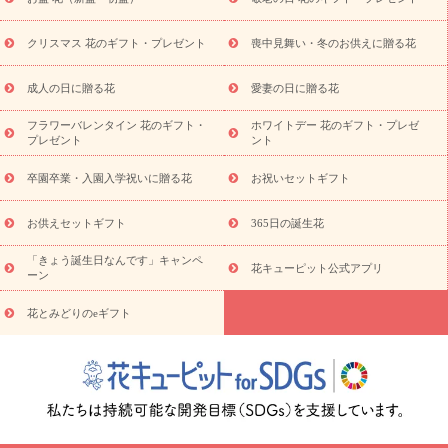
ワー
ペットのお供えフラワー
お盆（新盆・初盆）
その他
お祝い返し
お見舞い
お取り寄せギフト
ビジネス用
ご自宅
スタイル
クリスマス 花のギフト・プレゼント
喪中見舞い・冬のお供えに贈る花
用
観葉植物
ミディ胡蝶蘭
プリザーブドフラワー
から探す
アレンジメント
花束
スタンド花
お祝い
お供
成人の日に贈る花
愛妻の日に贈る花
え・お悔やみ
胡蝶蘭
胡蝶蘭・花鉢
ミディ胡蝶蘭・お祝い
ミディ胡蝶蘭・お供え
世界初の青色胡蝶蘭
観葉植物
観葉植
フラワーバレンタイン 花のギフト・
ホワイトデー 花のギフト・プレゼ
物
産直多肉植物
プリザーブドフラワー
お祝い
お供え・お
プレゼント
ント
悔やみ
花とセットギフト
セミオーダー
プチギフト
（hanamore -ハナモア-）
花とみどりのeギフト
花キューピッ
卒園卒業・入園入学祝いに贈る花
お祝いセットギフト
トのeGfit
カラー
ピンク
イエローオレンジ
レッド
お花の
予算から探す
種類
バラ
ユリ
トルコキキョウ
お祝い
お供えセットギフト
365日の誕生花
お祝い・
3000円～
お祝い・
4000円～
お祝い・
5000円～
お
「きょう誕生日なんです」キャンペ
祝い・
7000円～
お祝い・
10000円～
お供え・お悔やみ
お供
花キューピット公式アプリ
ーン
え・お悔やみ・
3000円～
お供え・お悔やみ・
5000円～
お供
読み
え・お悔やみ・
7000円～
お供え・お悔やみ・
10000円～
花とみどりのeギフト
物
注目されている記事
365日の誕生花カレンダー
開店・開業祝
いのマナー
定年退職祝いのマナー
お祝いを贈るときのマナー・
ルール
花キューピットのお祝いコラム一覧
誕生日のお花を「色
彩心理学」で選ぶ方法
結婚祝いの予算相場
出産祝いお役立ち情
報
転職祝いのマナー基礎知識
ペットのお祝いワンポイントアド