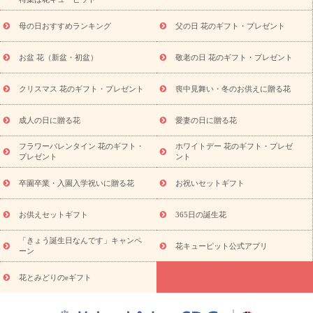
寿祝い
プチギフト
ペットのお祝いフラワー
お中元・暑中見
舞い
敬老の日
お供え・お悔やみ
当日配達特急便 お供え
お
母の日おすすめランキング
父の日 花のギフト・プレゼント
供え・お悔やみ商品一覧
お供え・お悔やみの花
四十九日法要以
降に贈る花
通夜・葬儀に贈る花
お供え お花とセットギフト
お盆 花（新盆・初盆）
敬老の日 花のギフト・プレゼント
お供え プリザーブドフラワー
ペットのお供えフラワー
お盆（新
盆・初盆）
その他
お祝い返し
お見舞い
お取り寄せギフト
ビジネス用
ご自宅用
観葉植物
ミディ胡蝶蘭
プリザーブ
クリスマス 花のギフト・プレゼント
喪中見舞い・冬のお供えに贈る花
スタイルから探す
ドフラワー
アレンジメント
花束
スタ
ンド花
お祝い
お供え・お悔やみ
胡蝶蘭
胡蝶蘭・花鉢
ミ
成人の日に贈る花
愛妻の日に贈る花
ディ胡蝶蘭・お祝い
ミディ胡蝶蘭・お供え
世界初の青色胡蝶蘭
フラワーバレンタイン 花のギフト・
ホワイトデー 花のギフト・プレゼ
観葉植物
観葉植物
産直多肉植物
プリザーブドフラワー
プレゼント
ント
お祝い
お供え・お悔やみ
花とセットギフト
セミオーダー
プチギフト（hanamore -ハナモア-）
花とみどりのeギフト
花
卒園卒業・入園入学祝いに贈る花
お祝いセットギフト
キューピットのeGfit
カラー
ピンク
イエローオレンジ
レッ
予算から探す
ド
お花の種類
バラ
ユリ
トルコキキョウ
お供えセットギフト
365日の誕生花
お祝い
お祝い・
3000円～
お祝い・
4000円～
お祝い・
5000円～
お祝い・
7000円～
お祝い・
10000円～
お供え・お
「きょう誕生日なんです」キャンペ
花キューピット公式アプリ
ーン
悔やみ
お供え・お悔やみ・
3000円～
お供え・お悔やみ・
5000
円～
お供え・お悔やみ・
7000円～
お供え・お悔やみ・
10000
花とみどりのeギフト
読み物
円～
注目されている記事
365日の誕生花カレンダー
開店・開業祝