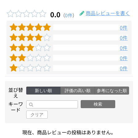
0.0
商品レビューを書く
（
0件
）
0件
0件
0件
0件
0件
並び替
新しい順
評価の高い順
参考になった順
え
キーワ
検索
ード
クリア
現在、商品レビューの投稿はありません。