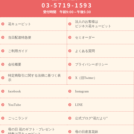
03-5719-1593
婚記念日
お供え・お悔やみ
お供え・お悔やみの花
四十九日
受付時間 午前9:00～午後5:30
法要以降に贈る花
通夜・葬儀に贈る花
胡蝶蘭・花鉢
プリザ
ーブドフラワー
季節のイベント
ひまわり ギフト・プレゼント
法人のお客様は
季節のイベント
花キューピット
特集
お盆 花（新盆・初盆）
お盆 花（新
ビジネス花キューピット
盆・初盆）
お盆 花（新盆・初盆）
お盆・お供え 花とセットギ
フト
お盆・お供え プリザーブドフラワー
ひまわり ギフト・プ
当日配達特急便
セミオーダー
レゼント特集
夏の花贈り・お中元・暑中見舞い 花のギフト特集
敬老の日におくる花ギフト・プレゼント特集
敬老の日におくる
ご利用ガイド
よくある質問
花ギフト・プレゼント特集
敬老の日 花のおすすめランキング
敬
老の日 花鉢植えのギフト・プレゼント特集
敬老の日 花とセットギ
会社概要
プライバシーポリシー
フト・プレゼント特集
敬老の日の花 全てのギフト一覧
キャン
ペーン
映画『ウォーターガーディアンズ』コラボキャンペーン
特定商取引に関する法律に基づく表
X（旧Twitter）
示
誕生日の花を探す
「きょう誕生日なんです」キャンペーン
誕生日フラワーギフト
誕生日フラワーギフト特集
誕生日フラワ
facebook
Instagram
ーギフト商品一覧
バラ
ユリ
トルコキキョウ
8月の誕生花
(トルコキキョウ)
9月の誕生花(リンドウ)
誕生日セットギフト
YouTube
LINE
用途か
キャンペーン
「きょう誕生日なんです」キャンペーン
ら探す
お祝いの花特集
当日配達特急便
お祝い商品一覧
お
ごっこランド
公式ブログ“花だより”
祝い
開店・開業祝い
新築・引っ越し祝い
退職祝い
結婚記
念日
結婚祝い
出産祝い
退院祝い・快気祝い
還暦祝い・長
母の日 花のギフト・プレゼント
母の日産直花鉢
特集は花キューピット