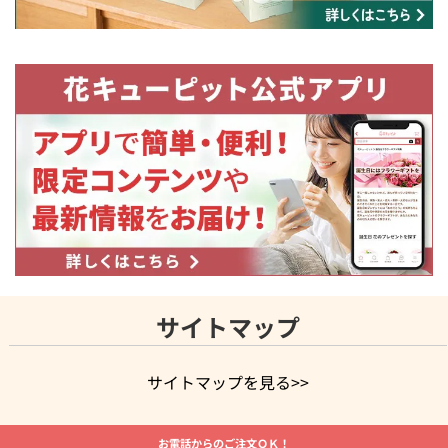
サイトマップ
サイトマップを見る>>
よく贈られる花
お祝いの花特集
誕生日フラワーギフト特集
お電話からのご注文ＯＫ！
8月の誕生花(トルコキキョウ)
開店・開業祝い
退職祝い
結