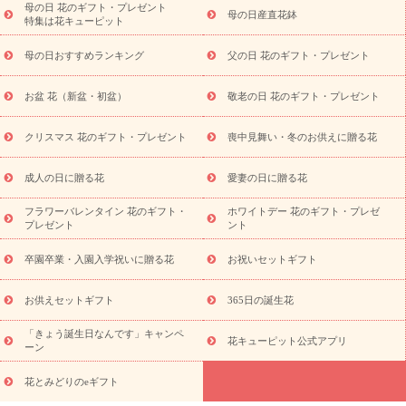
念日
結婚祝い
出産祝い
退院祝い・快気祝い
還暦祝い・長
母の日 花のギフト・プレゼント
母の日産直花鉢
特集は花キューピット
寿祝い
プチギフト
ペットのお祝いフラワー
お中元・暑中見
舞い
敬老の日
お供え・お悔やみ
当日配達特急便 お供え
お
母の日おすすめランキング
父の日 花のギフト・プレゼント
供え・お悔やみ商品一覧
お供え・お悔やみの花
四十九日法要以
降に贈る花
通夜・葬儀に贈る花
お供え お花とセットギフト
お盆 花（新盆・初盆）
敬老の日 花のギフト・プレゼント
お供え プリザーブドフラワー
ペットのお供えフラワー
お盆（新
盆・初盆）
その他
お祝い返し
お見舞い
お取り寄せギフト
ビジネス用
ご自宅用
観葉植物
ミディ胡蝶蘭
プリザーブ
クリスマス 花のギフト・プレゼント
喪中見舞い・冬のお供えに贈る花
スタイルから探す
ドフラワー
アレンジメント
花束
スタ
ンド花
お祝い
お供え・お悔やみ
胡蝶蘭
胡蝶蘭・花鉢
ミ
成人の日に贈る花
愛妻の日に贈る花
ディ胡蝶蘭・お祝い
ミディ胡蝶蘭・お供え
世界初の青色胡蝶蘭
フラワーバレンタイン 花のギフト・
ホワイトデー 花のギフト・プレゼ
観葉植物
観葉植物
産直多肉植物
プリザーブドフラワー
プレゼント
ント
お祝い
お供え・お悔やみ
花とセットギフト
セミオーダー
プチギフト（hanamore -ハナモア-）
花とみどりのeギフト
花
卒園卒業・入園入学祝いに贈る花
お祝いセットギフト
キューピットのeGfit
カラー
ピンク
イエローオレンジ
レッ
予算から探す
ド
お花の種類
バラ
ユリ
トルコキキョウ
お供えセットギフト
365日の誕生花
お祝い
お祝い・
3000円～
お祝い・
4000円～
お祝い・
5000円～
お祝い・
7000円～
お祝い・
10000円～
お供え・お
「きょう誕生日なんです」キャンペ
花キューピット公式アプリ
ーン
悔やみ
お供え・お悔やみ・
3000円～
お供え・お悔やみ・
5000
円～
お供え・お悔やみ・
7000円～
お供え・お悔やみ・
10000
花とみどりのeギフト
読み物
円～