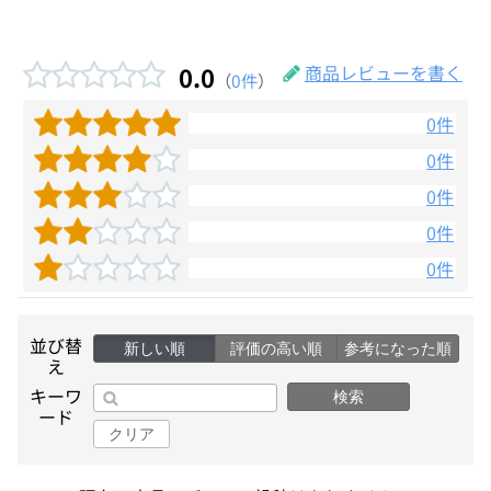
0.0
商品レビューを書く
（
0件
）
0件
0件
0件
0件
0件
並び替
新しい順
評価の高い順
参考になった順
え
キーワ
検索
ード
クリア