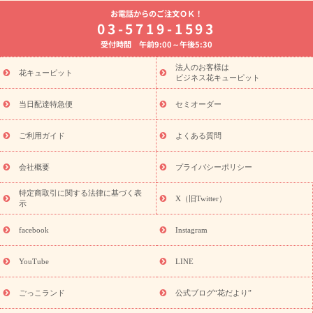
よく贈られる花
お祝いの花特集
誕生日フラワーギフト特集
お電話からのご注文ＯＫ！
8月の誕生花(トルコキキョウ)
開店・開業祝い
退職祝い
結
03-5719-1593
婚記念日
お供え・お悔やみ
お供え・お悔やみの花
四十九日
受付時間 午前9:00～午後5:30
法要以降に贈る花
通夜・葬儀に贈る花
胡蝶蘭・花鉢
プリザ
ーブドフラワー
季節のイベント
ひまわり ギフト・プレゼント
法人のお客様は
季節のイベント
花キューピット
特集
お盆 花（新盆・初盆）
お盆 花（新
ビジネス花キューピット
盆・初盆）
お盆 花（新盆・初盆）
お盆・お供え 花とセットギ
フト
お盆・お供え プリザーブドフラワー
ひまわり ギフト・プ
当日配達特急便
セミオーダー
レゼント特集
夏の花贈り・お中元・暑中見舞い 花のギフト特集
敬老の日におくる花ギフト・プレゼント特集
敬老の日におくる
ご利用ガイド
よくある質問
花ギフト・プレゼント特集
敬老の日 花のおすすめランキング
敬
老の日 花鉢植えのギフト・プレゼント特集
敬老の日 花とセットギ
会社概要
プライバシーポリシー
フト・プレゼント特集
敬老の日の花 全てのギフト一覧
キャン
ペーン
映画『ウォーターガーディアンズ』コラボキャンペーン
特定商取引に関する法律に基づく表
X（旧Twitter）
示
誕生日の花を探す
「きょう誕生日なんです」キャンペーン
誕生日フラワーギフト
誕生日フラワーギフト特集
誕生日フラワ
facebook
Instagram
ーギフト商品一覧
バラ
ユリ
トルコキキョウ
8月の誕生花
(トルコキキョウ)
9月の誕生花(リンドウ)
誕生日セットギフト
YouTube
LINE
用途か
キャンペーン
「きょう誕生日なんです」キャンペーン
ら探す
お祝いの花特集
当日配達特急便
お祝い商品一覧
お
ごっこランド
公式ブログ“花だより”
祝い
開店・開業祝い
新築・引っ越し祝い
退職祝い
結婚記