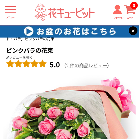
0
メニュー
マイページ
カート
×
花キューピット
誕生日フラワーギフト・バラ
【誕生日フラワーギフ
ト・バラ】ピンクバラの花束
ピンクバラの花束
レビューを書く
5.0
（
2 件の商品レビュー
）