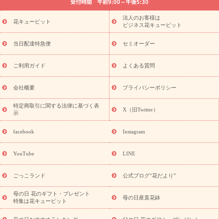
受付時間 午前9:00～午後5:30
法要以降に贈る花
通夜・葬儀に贈る花
胡蝶蘭・花鉢
プリザ
ーブドフラワー
季節のイベント
ひまわり ギフト・プレゼント
法人のお客様は
季節のイベント
花キューピット
特集
お盆 花（新盆・初盆）
お盆 花（新
ビジネス花キューピット
盆・初盆）
お盆 花（新盆・初盆）
お盆・お供え 花とセットギ
フト
お盆・お供え プリザーブドフラワー
ひまわり ギフト・プ
当日配達特急便
セミオーダー
レゼント特集
夏の花贈り・お中元・暑中見舞い 花のギフト特集
敬老の日におくる花ギフト・プレゼント特集
敬老の日におくる
ご利用ガイド
よくある質問
花ギフト・プレゼント特集
敬老の日 花のおすすめランキング
敬
老の日 花鉢植えのギフト・プレゼント特集
敬老の日 花とセットギ
会社概要
プライバシーポリシー
フト・プレゼント特集
敬老の日の花 全てのギフト一覧
キャン
誕生日の花を
特定商取引に関する法律に基づく表
ペーン
「きょう誕生日なんです」キャンペーン
X（旧Twitter）
示
探す
誕生日フラワーギフト
誕生日フラワーギフト特集
誕生
日フラワーギフト商品一覧
バラ
ユリ
トルコキキョウ
8月の
facebook
Instagram
誕生花(トルコキキョウ)
9月の誕生花(リンドウ)
誕生日セット
ギフト
キャンペーン
「きょう誕生日なんです」キャンペーン
YouTube
LINE
用途から探す
お祝いの花特集
当日配達特急便
お祝い商品
一覧
お祝い
開店・開業祝い
新築・引っ越し祝い
退職祝い
ごっこランド
公式ブログ“花だより”
結婚記念日
結婚祝い
出産祝い
退院祝い・快気祝い
還暦
祝い・長寿祝い
プチギフト
ペットのお祝いフラワー
お中
母の日 花のギフト・プレゼント
母の日産直花鉢
特集は花キューピット
元・暑中見舞い
敬老の日
お供え・お悔やみ
当日配達特急便
お供え
お供え・お悔やみ商品一覧
お供え・お悔やみの花
四