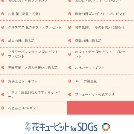
母の日おすすめランキング
父の日 花のギフト・プレゼント
十九日法要以降に贈る花
通夜・葬儀に贈る花
お供え お花とセッ
トギフト
お供え プリザーブドフラワー
ペットのお供えフラワー
お盆 花（新盆・初盆）
敬老の日 花のギフト・プレゼント
お盆（新盆・初盆）
その他
お祝い返し
お見舞い
お取り
寄せギフト
ビジネス用
ご自宅用
観葉植物
ミディ胡蝶蘭
クリスマス 花のギフト・プレゼント
喪中見舞い・冬のお供えに贈る花
スタイルから探す
プリザーブドフラワー
アレンジメント
花束
スタンド花
お祝い
お供え・お悔やみ
胡蝶蘭
胡蝶
成人の日に贈る花
愛妻の日に贈る花
蘭・花鉢
ミディ胡蝶蘭・お祝い
ミディ胡蝶蘭・お供え
世界初
の青色胡蝶蘭
観葉植物
観葉植物
産直多肉植物
プリザーブ
フラワーバレンタイン 花のギフト・
ホワイトデー 花のギフト・プレゼ
ドフラワー
お祝い
お供え・お悔やみ
花とセットギフト
セ
プレゼント
ント
ミオーダー
プチギフト（hanamore -ハナモア-）
花とみどりの
eギフト
花キューピットのeGfit
カラー
ピンク
イエローオ
卒園卒業・入園入学祝いに贈る花
お祝いセットギフト
予
レンジ
レッド
お花の種類
バラ
ユリ
トルコキキョウ
算から探す
お祝い
お祝い・
3000円～
お祝い・
4000円～
お供えセットギフト
365日の誕生花
お祝い・
5000円～
お祝い・
7000円～
お祝い・
10000円～
「きょう誕生日なんです」キャンペ
お供え・お悔やみ
お供え・お悔やみ・
3000円～
お供え・お
花キューピット公式アプリ
ーン
悔やみ・
5000円～
お供え・お悔やみ・
7000円～
お供え・お悔
読み物
やみ・
10000円～
花とみどりのeギフト
注目されている記事
365日の誕生花カレンダー
開店・開業祝
いのマナー
定年退職祝いのマナー
お祝いを贈るときのマナー・
ルール
花キューピットのお祝いコラム一覧
誕生日のお花を「色
彩心理学」で選ぶ方法
結婚祝いの予算相場
出産祝いお役立ち情