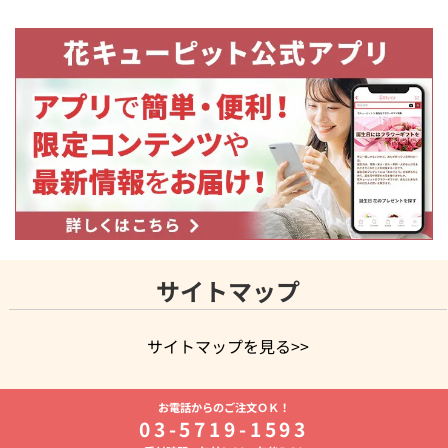
サイトマップ
サイトマップを見る>>
よく贈られる花
お祝いの花特集
誕生日フラワーギフト特集
お電話からのご注文ＯＫ！
8月の誕生花(トルコキキョウ)
開店・開業祝い
退職祝い
結
03-5719-1593
婚記念日
お供え・お悔やみ
お供え・お悔やみの花
四十九日