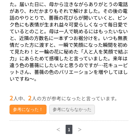
た。届いた日に、母から泣きながらありがとうの電話
があり、わだかまりもそれで解けました。その後の電
話のやりとりで、薔薇の花びらが開いていくと、ピン
ク色にも表情が生まれ益々可愛らしくなって毎日愛で
ているとのこと。母は一人で眺めるにはもったいない
と、近隣の方数名に一本ずつお裾分けを。いつも無表
情だった方に渡すと、一瞬で笑顔になった瞬間を初め
て見たわ！と一輪の花に秘めた「人と人を笑顔で結ぶ
力」にあらためて感嘆したと言っていました。来年は
違う色の薔薇にしたいなと思うのですが…花キューピ
ットさん、薔薇の色のバリエーションを増やしてほし
いですね〜。
2
2
人中、
人の方が参考になったと言っています。
参考になった！
参考にならなかった
＜
1
＞