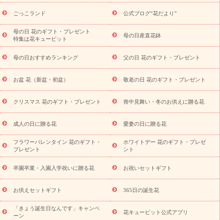
ら探す
お祝いの花特集
当日配達特急便
お祝い商品一覧
お
ごっこランド
公式ブログ“花だより”
祝い
開店・開業祝い
新築・引っ越し祝い
退職祝い
結婚記
念日
結婚祝い
出産祝い
退院祝い・快気祝い
還暦祝い・長
母の日 花のギフト・プレゼント
母の日産直花鉢
特集は花キューピット
寿祝い
プチギフト
ペットのお祝いフラワー
お中元・暑中見
舞い
敬老の日
お供え・お悔やみ
当日配達特急便 お供え
お
母の日おすすめランキング
父の日 花のギフト・プレゼント
供え・お悔やみ商品一覧
お供え・お悔やみの花
四十九日法要以
降に贈る花
通夜・葬儀に贈る花
お供え お花とセットギフト
お盆 花（新盆・初盆）
敬老の日 花のギフト・プレゼント
お供え プリザーブドフラワー
ペットのお供えフラワー
お盆（新
盆・初盆）
その他
お祝い返し
お見舞い
お取り寄せギフト
ビジネス用
ご自宅用
観葉植物
ミディ胡蝶蘭
プリザーブ
クリスマス 花のギフト・プレゼント
喪中見舞い・冬のお供えに贈る花
スタイルから探す
ドフラワー
アレンジメント
花束
スタ
ンド花
お祝い
お供え・お悔やみ
胡蝶蘭
胡蝶蘭・花鉢
ミ
成人の日に贈る花
愛妻の日に贈る花
ディ胡蝶蘭・お祝い
ミディ胡蝶蘭・お供え
世界初の青色胡蝶蘭
フラワーバレンタイン 花のギフト・
ホワイトデー 花のギフト・プレゼ
観葉植物
観葉植物
産直多肉植物
プリザーブドフラワー
プレゼント
ント
お祝い
お供え・お悔やみ
花とセットギフト
セミオーダー
プチギフト（hanamore -ハナモア-）
花とみどりのeギフト
花
卒園卒業・入園入学祝いに贈る花
お祝いセットギフト
キューピットのeGfit
カラー
ピンク
イエローオレンジ
レッ
予算から探す
ド
お花の種類
バラ
ユリ
トルコキキョウ
お供えセットギフト
365日の誕生花
お祝い
お祝い・
3000円～
お祝い・
4000円～
お祝い・
5000円～
お祝い・
7000円～
お祝い・
10000円～
お供え・お
「きょう誕生日なんです」キャンペ
花キューピット公式アプリ
ーン
悔やみ
お供え・お悔やみ・
3000円～
お供え・お悔やみ・
5000