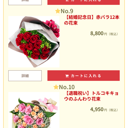
No.9
【結婚記念日】赤バラ12本
の花束
8,800
円（税込）
詳細
カートに入れる
No.10
【退職祝い】トルコキキョ
ウのふんわり花束
4,950
円（税込）