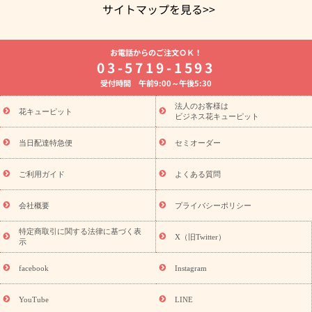
サイトマップを見る>>
よく贈られる花
お祝いの花特集
誕生日フラワーギフト特集
お電話からのご注文ＯＫ！
8月の誕生花(トルコキキョウ)
開店・開業祝い
退職祝い
結
03-5719-1593
婚記念日
お供え・お悔やみ
お供え・お悔やみの花
四十九日
受付時間 午前9:00～午後5:30
法要以降に贈る花
通夜・葬儀に贈る花
胡蝶蘭・花鉢
プリザ
ーブドフラワー
季節のイベント
ひまわり ギフト・プレゼント
法人のお客様は
季節のイベント
花キューピット
特集
お盆 花（新盆・初盆）
お盆 花（新
ビジネス花キューピット
盆・初盆）
お盆 花（新盆・初盆）
お盆・お供え 花とセットギ
フト
お盆・お供え プリザーブドフラワー
ひまわり ギフト・プ
当日配達特急便
セミオーダー
レゼント特集
夏の花贈り・お中元・暑中見舞い 花のギフト特集
敬老の日におくる花ギフト・プレゼント特集
敬老の日におくる
ご利用ガイド
よくある質問
花ギフト・プレゼント特集
敬老の日 花のおすすめランキング
敬
老の日 花鉢植えのギフト・プレゼント特集
敬老の日 花とセットギ
会社概要
プライバシーポリシー
フト・プレゼント特集
敬老の日の花 全てのギフト一覧
キャン
ペーン
映画『ウォーターガーディアンズ』コラボキャンペーン
特定商取引に関する法律に基づく表
X（旧Twitter）
示
誕生日の花を探す
「きょう誕生日なんです」キャンペーン
誕生日フラワーギフト
誕生日フラワーギフト特集
誕生日フラワ
facebook
Instagram
ーギフト商品一覧
バラ
ユリ
トルコキキョウ
8月の誕生花
(トルコキキョウ)
9月の誕生花(リンドウ)
誕生日セットギフト
YouTube
LINE
用途か
キャンペーン
「きょう誕生日なんです」キャンペーン