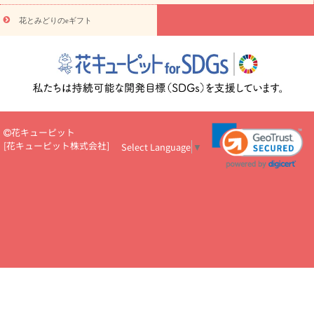
円～
お供え・お悔やみ・
7000円～
お供え・お悔やみ・
10000
花とみどりのeギフト
読み物
円～
注目されている記事
365日の誕生花カレンダー
開店・開業祝
いのマナー
定年退職祝いのマナー
お祝いを贈るときのマナー・
ルール
花キューピットのお祝いコラム一覧
誕生日のお花を「色
彩心理学」で選ぶ方法
結婚祝いの予算相場
出産祝いお役立ち情
報
転職祝いのマナー基礎知識
ペットのお祝いワンポイントアド
バイス
スタンド花（フラスタ）のマナー
お見舞いのマナーとル
花キューピット
ール
新築引っ越し祝いコラム
お祝い花のマナー総まとめ
職
[
花キューピット株式会社
]
Select Language
▼
場上司や先輩へ贈るお祝い花の正解は？
開店祝いの花 選び方ガイ
ド（早見表あり）
お供えを贈るときのマナー・ルール
花キューピットのお供え・
お悔やみ・仏花コラム一覧
花キューピットの仏花のルール・マナ
ーQ&A
ペットの供花の基礎知識とペットロスを癒す向き合い方
一周忌のマナー
四十九日の基礎知識
お盆のルール・マナー
お彼岸のルール・マナー
キリスト教のお葬式の流れ【マナー基礎
知識】
お供え花のマナー総まとめ
仏花の選び方ガイド（早見表
あり)
花キューピット×専門家
CO2排出量削減 / SDGsを考える
プロ直伝10のテクニック
花美人5人の「花のある暮らし」
美
しい“花とお祝い”の世界
花贈りをもっと楽しみたい
男性は花を
もらってうれしい？アンケート
テレワークにおすすめの観葉植