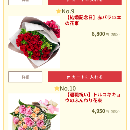
No.9
【結婚記念日】赤バラ12本
の花束
8,800
円（税込）
詳細
カートに入れる
No.10
【退職祝い】トルコキキョ
ウのふんわり花束
4,950
円（税込）