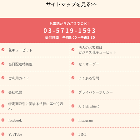
サイトマップを見る>>
よく贈られる花
お祝いの花特集
誕生日フラワーギフト特集
お電話からのご注文ＯＫ！
8月の誕生花(トルコキキョウ)
開店・開業祝い
退職祝い
結
03-5719-1593
婚記念日
お供え・お悔やみ
お供え・お悔やみの花
四十九日
受付時間 午前9:00～午後5:30
法要以降に贈る花
通夜・葬儀に贈る花
胡蝶蘭・花鉢
プリザ
ーブドフラワー
季節のイベント
ひまわり ギフト・プレゼント
法人のお客様は
季節のイベント
花キューピット
特集
お盆 花（新盆・初盆）
お盆 花（新
ビジネス花キューピット
盆・初盆）
お盆 花（新盆・初盆）
お盆・お供え 花とセットギ
フト
お盆・お供え プリザーブドフラワー
ひまわり ギフト・プ
当日配達特急便
セミオーダー
レゼント特集
夏の花贈り・お中元・暑中見舞い 花のギフト特集
敬老の日におくる花ギフト・プレゼント特集
敬老の日におくる
ご利用ガイド
よくある質問
花ギフト・プレゼント特集
敬老の日 花のおすすめランキング
敬
老の日 花鉢植えのギフト・プレゼント特集
敬老の日 花とセットギ
会社概要
プライバシーポリシー
フト・プレゼント特集
敬老の日の花 全てのギフト一覧
キャン
ペーン
映画『ウォーターガーディアンズ』コラボキャンペーン
特定商取引に関する法律に基づく表
X（旧Twitter）
示
誕生日の花を探す
「きょう誕生日なんです」キャンペーン
誕生日フラワーギフト
誕生日フラワーギフト特集
誕生日フラワ
facebook
Instagram
ーギフト商品一覧
バラ
ユリ
トルコキキョウ
8月の誕生花
(トルコキキョウ)
9月の誕生花(リンドウ)
誕生日セットギフト
YouTube
LINE
用途か
キャンペーン
「きょう誕生日なんです」キャンペーン