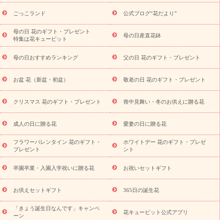
ら探す
お祝いの花特集
当日配達特急便
お祝い商品一覧
お
ごっこランド
公式ブログ“花だより”
祝い
開店・開業祝い
新築・引っ越し祝い
退職祝い
結婚記
念日
結婚祝い
出産祝い
退院祝い・快気祝い
還暦祝い・長
母の日 花のギフト・プレゼント
母の日産直花鉢
特集は花キューピット
寿祝い
プチギフト
ペットのお祝いフラワー
お中元・暑中見
舞い
敬老の日
お供え・お悔やみ
お供え・お悔やみ商品一覧
母の日おすすめランキング
父の日 花のギフト・プレゼント
お供え・お悔やみの花
四十九日法要以降に贈る花
通夜・葬儀
に贈る花
お供え お花とセットギフト
お供え プリザーブドフラ
お盆 花（新盆・初盆）
敬老の日 花のギフト・プレゼント
ワー
ペットのお供えフラワー
お盆（新盆・初盆）
その他
お祝い返し
お見舞い
お取り寄せギフト
ビジネス用
ご自宅
スタイル
クリスマス 花のギフト・プレゼント
喪中見舞い・冬のお供えに贈る花
用
観葉植物
ミディ胡蝶蘭
プリザーブドフラワー
から探す
アレンジメント
花束
スタンド花
お祝い
お供
成人の日に贈る花
愛妻の日に贈る花
え・お悔やみ
胡蝶蘭
胡蝶蘭・花鉢
ミディ胡蝶蘭・お祝い
ミディ胡蝶蘭・お供え
世界初の青色胡蝶蘭
観葉植物
観葉植
フラワーバレンタイン 花のギフト・
ホワイトデー 花のギフト・プレゼ
物
産直多肉植物
プリザーブドフラワー
お祝い
お供え・お
プレゼント
ント
悔やみ
花とセットギフト
セミオーダー
プチギフト
（hanamore -ハナモア-）
花とみどりのeギフト
花キューピッ
卒園卒業・入園入学祝いに贈る花
お祝いセットギフト
トのeGfit
カラー
ピンク
イエローオレンジ
レッド
お花の
予算から探す
種類
バラ
ユリ
トルコキキョウ
お祝い
お供えセットギフト
365日の誕生花
お祝い・
3000円～
お祝い・
4000円～
お祝い・
5000円～
お
「きょう誕生日なんです」キャンペ
祝い・
7000円～
お祝い・
10000円～
お供え・お悔やみ
お供
花キューピット公式アプリ
ーン