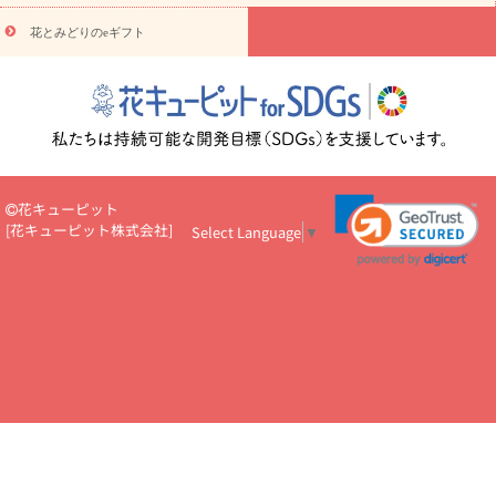
え・お悔やみ・
3000円～
お供え・お悔やみ・
5000円～
お供
読み
え・お悔やみ・
7000円～
お供え・お悔やみ・
10000円～
花とみどりのeギフト
物
注目されている記事
365日の誕生花カレンダー
開店・開業祝
いのマナー
定年退職祝いのマナー
お祝いを贈るときのマナー・
ルール
花キューピットのお祝いコラム一覧
誕生日のお花を「色
彩心理学」で選ぶ方法
結婚祝いの予算相場
出産祝いお役立ち情
報
転職祝いのマナー基礎知識
ペットのお祝いワンポイントアド
バイス
スタンド花（フラスタ）のマナー
お見舞いのマナーとル
花キューピット
ール
新築引っ越し祝いコラム
お祝い花のマナー総まとめ
職
[
花キューピット株式会社
]
Select Language
▼
場上司や先輩へ贈るお祝い花の正解は？
開店祝いの花 選び方ガイ
ド（早見表あり）
お供えを贈るときのマナー・ルール
花キューピットのお供え・
お悔やみ・仏花コラム一覧
花キューピットの仏花のルール・マナ
ーQ&A
ペットの供花の基礎知識とペットロスを癒す向き合い方
一周忌のマナー
四十九日の基礎知識
お盆のルール・マナー
お彼岸のルール・マナー
キリスト教のお葬式の流れ【マナー基礎
知識】
お供え花のマナー総まとめ
仏花の選び方ガイド（早見表
あり)
花キューピット×専門家
CO2排出量削減 / SDGsを考える
プロ直伝10のテクニック
花美人5人の「花のある暮らし」
美
しい“花とお祝い”の世界
花贈りをもっと楽しみたい
男性は花を