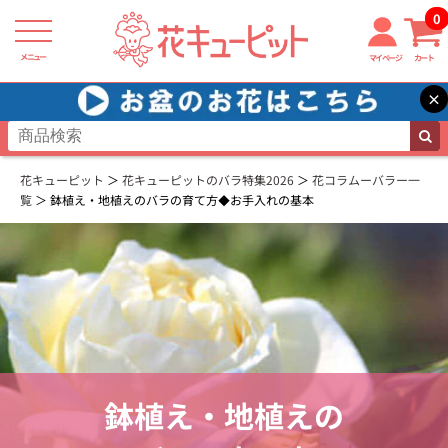
0
メニュー
マイページ
カート
×
花キューピット
花キューピットのバラ特集2026
花コラムーバラー一
覧
鉢植え・地植えのバラの育て方◆お手入れの基本
鉢植え・地植えの