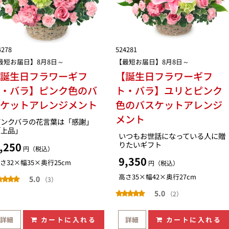
4278
524281
最短お届日】8月8日～
【最短お届日】8月8日～
【誕生日フラワーギフ
【誕生日フラワーギフ
ト・バラ】ピンク色のバ
ト・バラ】ユリとピンク
スケットアレンジメント
色のバスケットアレンジ
メント
ピンクバラの花言葉は「感謝」
「上品」
いつもお世話になっている人に贈
りたいギフト
,250
円（税込）
9,350
さ32×幅35×奥行25cm
円（税込）
高さ35×幅42×奥行27cm
5.0
（3）
5.0
（2）
詳細
カートに入れる
詳細
カートに入れる