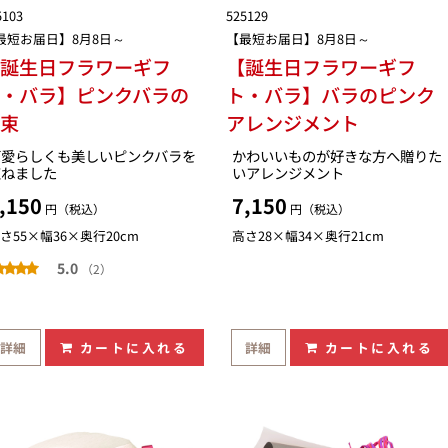
5103
525129
最短お届日】8月8日～
【最短お届日】8月8日～
【誕生日フラワーギフ
【誕生日フラワーギフ
・バラ】ピンクバラの
ト・バラ】バラのピンク
花束
アレンジメント
可愛らしくも美しいピンクバラを
かわいいものが好きな方へ贈りた
束ねました
いアレンジメント
,150
7,150
円（税込）
円（税込）
さ55×幅36×奥行20cm
高さ28×幅34×奥行21cm
5.0
（2）
詳細
カートに入れる
詳細
カートに入れる