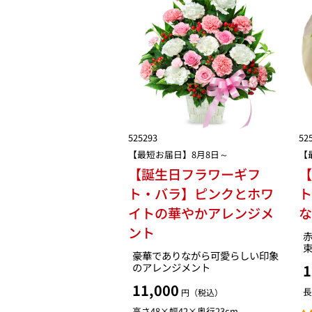
525293
52
【最短お届日】8月8日～
【
【誕生日フラワーギフ
ト・バラ】ピンクとホワ
イトの華やかアレンジメ
ント
豪華でありながら可愛らしい印象
のアレンジメント
1
11,000
長
円（税込）
高さ48×幅42×奥行23cm