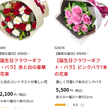
5059
525076
最短お届日】8月8日～
【最短お届日】8月8日～
【誕生日フラワーギフ
【誕生日フラワーギフ
ト・バラ】赤と白の豪華
ト・バラ】ピンクバラ7本
な花束
の花束
赤と白のコントラストが美しい花
美しく可愛い7本のピンクバラ
束
5,500
円（税込）
2,100
円（税込）
長さ33×幅22×奥行22cm
さ48×幅35×奥行35cm
4.0
（2）