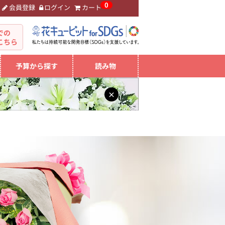
0
会員登録
ログイン
カート
。
での
こちら
予算から探す
読み物
×