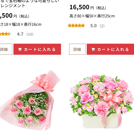
まるで宝石箱のような可愛らしい
アレンジメント
16,500
円（税込）
,500
高さ80×幅50×奥行25cm
円（税込）
さ18×幅18×奥行16cm
5.0
（2）
4.7
（10）
詳細
カートに入れる
詳細
カートに入れる