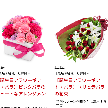
4394
511921
最短お届日】8月8日～
【最短お届日】8月8日～
【誕生日フラワーギフ
【誕生日フラワーギフ
・バラ】ピンクバラの
ト・バラ】ユリと赤バラ
キュートなアレンジメン
の花束
ト
特別なシーンを華やかに演出する
花束