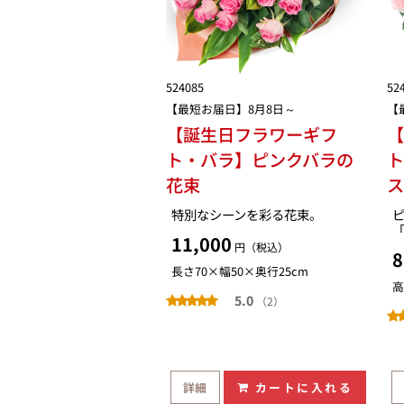
524085
52
【最短お届日】8月8日～
【
【誕生日フラワーギフ
ト・バラ】ピンクバラの
花束
特別なシーンを彩る花束。
11,000
円（税込）
8
長さ70×幅50×奥行25cm
高
5.0
（2）
詳細
カートに入れる