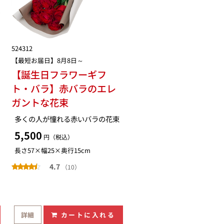
524312
【最短お届日】8月8日～
【誕生日フラワーギフ
ト・バラ】赤バラのエレ
ガントな花束
多くの人が憧れる赤いバラの花束
5,500
円（税込）
長さ57×幅25×奥行15cm
4.7
（10）
詳細
カートに入れる