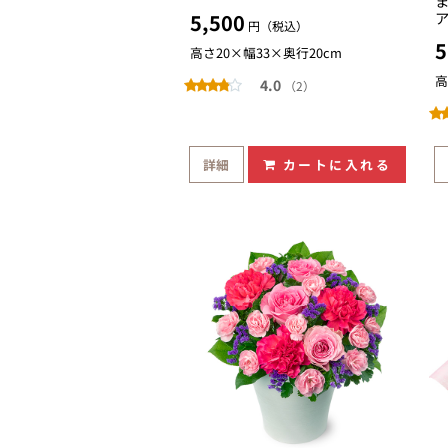
5,500
円（税込）
5
高さ20×幅33×奥行20cm
高
4.0
（2）
詳細
カートに入れる