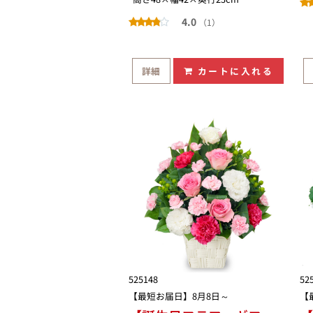
4.0
（1）
詳細
カートに入れる
525148
52
【最短お届日】8月8日～
【