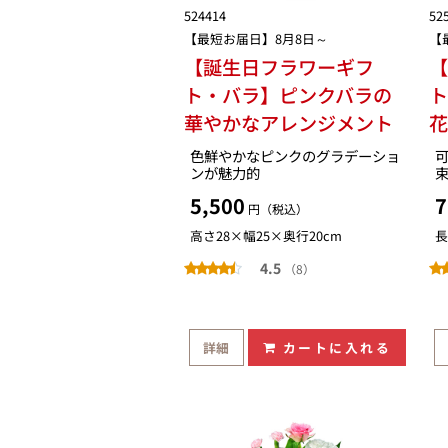
524414
52
【最短お届日】8月8日～
【
【誕生日フラワーギフ
ト・バラ】ピンクバラの
ト
華やかなアレンジメント
色鮮やかなピンクのグラデーショ
ンが魅力的
5,500
7
円（税込）
高さ28×幅25×奥行20cm
長
4.5
（8）
詳細
カートに入れる