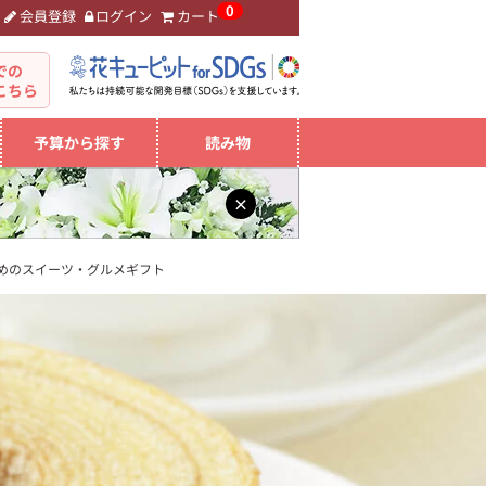
0
会員登録
ログイン
カート
。
での
こちら
予算から探す
読み物
×
めのスイーツ・グルメギフト