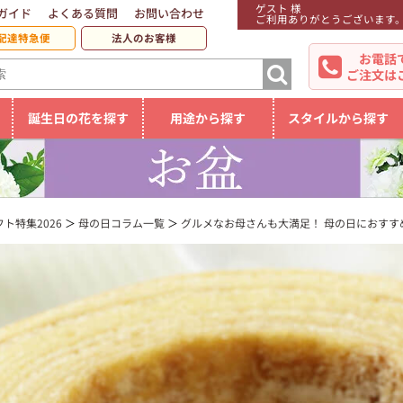
ゲスト 様
ガイド
よくある質問
お問い合わせ
ご利用ありがとうございます
配達特急便
法人のお客様
お電話
ご注文は
誕生日の花を探す
用途から探す
スタイルから探す
ト特集2026
母の日コラム一覧
グルメなお母さんも大満足！ 母の日におすす