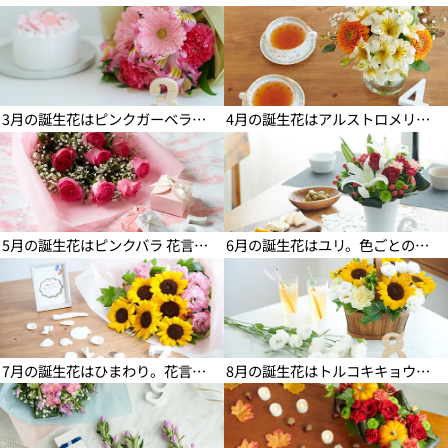
3月の誕生花の花言葉や育て方
4月の誕生花の花言葉や育て方
3月の誕生花はピンクガーベラ。花言葉・品種・おしゃれな飾り方・長持ち方法など
4月の誕生花はアルストロメリア。色ごとの花言葉・品種・花束やブーケの飾り方など
5月の誕生花の花言葉や育て方
6月の誕生花の花言葉や育て方
5月の誕生花はピンクバラ 花言葉・本数の意味・品種・素敵な飾り方など
6月の誕生花はユリ。色ごとの花言葉・種類・花粉の落とし方など
7月の誕生花の花言葉や育て方
8月の誕生花の花言葉や育て方
7月の誕生花はひまわり。花言葉・花束の本数の意味などについて
8月の誕生花はトルコキキョウ。紫、白など色ごとの花言葉などを紹介
9月の誕生花の花言葉や育て方
10月の誕生花の花言葉や育て
方