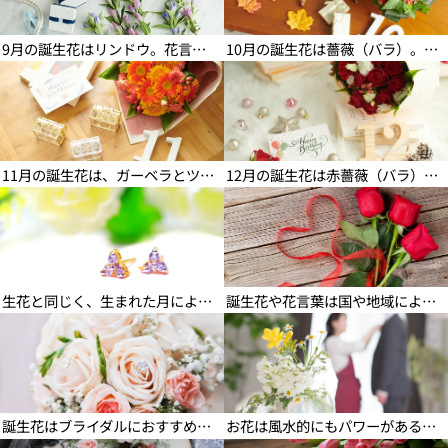
9月の誕生花はリンドウ。花言葉・色・切り花を長持ちさせる方法など
10月の誕生花は薔薇（バラ）。花言葉・プレゼント本数・おしゃれな飾り方など
11月の誕生花の花言葉や育て
12月の誕生花の花言葉や育て
方
方
11月の誕生花は、ガーベラとツバキです。それぞれの花言葉や魅力、育て方などをご紹介します。
12月の誕生花は赤薔薇（バラ）。花言葉・種類・本数の意味・飾り方など
誕生花+誕生石で特別なお祝い
国によって変わる？月ごとの誕
に
生花と花言葉
生花と同じく、生まれた月によって決まっているのが誕生石。お花とのセットで、いつもより特別感のあるプレゼントに。
誕生花や花言葉は国や地域によって変わることをご存知ですか。アメリカでよく知られている誕生花と花言葉をご紹介します。
結婚式のブーケにぴったりの誕
風水効果もアリ！誕生花で運気
生花
アップ
誕生花はブライダルにおすすめな花も。ご自身が生まれた月のお花をブライダルブーケに取り入れてみてはいかがですか。
お花は風水的にもパワーがあるといわれています。自分の生まれた月の誕生花を飾って、運気を取り入れましょう。