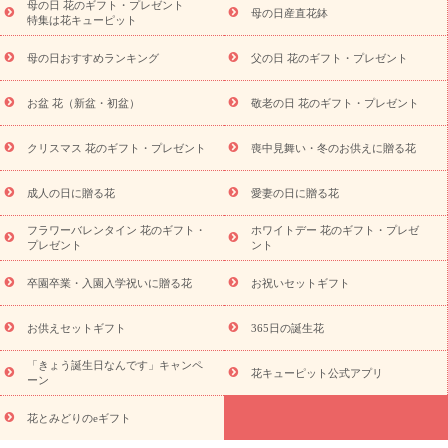
祝い・長寿祝い
プチギフト
ペットのお祝いフラワー
お中
母の日 花のギフト・プレゼント
母の日産直花鉢
特集は花キューピット
元・暑中見舞い
敬老の日
お供え・お悔やみ
当日配達特急便
お供え
お供え・お悔やみ商品一覧
お供え・お悔やみの花
四
母の日おすすめランキング
父の日 花のギフト・プレゼント
十九日法要以降に贈る花
通夜・葬儀に贈る花
お供え お花とセッ
トギフト
お供え プリザーブドフラワー
ペットのお供えフラワー
お盆 花（新盆・初盆）
敬老の日 花のギフト・プレゼント
お盆（新盆・初盆）
その他
お祝い返し
お見舞い
お取り
寄せギフト
ビジネス用
ご自宅用
観葉植物
ミディ胡蝶蘭
クリスマス 花のギフト・プレゼント
喪中見舞い・冬のお供えに贈る花
スタイルから探す
プリザーブドフラワー
アレンジメント
花束
スタンド花
お祝い
お供え・お悔やみ
胡蝶蘭
胡蝶
成人の日に贈る花
愛妻の日に贈る花
蘭・花鉢
ミディ胡蝶蘭・お祝い
ミディ胡蝶蘭・お供え
世界初
の青色胡蝶蘭
観葉植物
観葉植物
産直多肉植物
プリザーブ
フラワーバレンタイン 花のギフト・
ホワイトデー 花のギフト・プレゼ
ドフラワー
お祝い
お供え・お悔やみ
花とセットギフト
セ
プレゼント
ント
ミオーダー
プチギフト（hanamore -ハナモア-）
花とみどりの
eギフト
花キューピットのeGfit
カラー
ピンク
イエローオ
卒園卒業・入園入学祝いに贈る花
お祝いセットギフト
予
レンジ
レッド
お花の種類
バラ
ユリ
トルコキキョウ
算から探す
お祝い
お祝い・
3000円～
お祝い・
4000円～
お供えセットギフト
365日の誕生花
お祝い・
5000円～
お祝い・
7000円～
お祝い・
10000円～
「きょう誕生日なんです」キャンペ
お供え・お悔やみ
お供え・お悔やみ・
3000円～
お供え・お
花キューピット公式アプリ
ーン
悔やみ・
5000円～
お供え・お悔やみ・
7000円～
お供え・お悔
読み物
やみ・
10000円～
花とみどりのeギフト
注目されている記事
365日の誕生花カレンダー
開店・開業祝