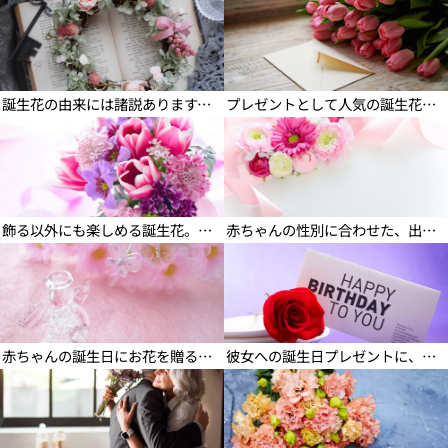
誕生花の意味と由来
告白にぴったりな誕生花はこ
れ！
誕生花の由来には諸説あります。ギリシア・ローマ由来の説についてお伝えしています。
プレゼントとして人気の誕生花。告白のときの贈りものとしておすすめの誕生花をご紹介します。
誕生花の楽しみ方3選
【男の子・女の子別】おすすめ
誕生花
飾る以外にも楽しめる誕生花。その楽しみ方についてご紹介。
赤ちゃんの性別に合わせた、出産祝いにおすすめの誕生花をご紹介。
花選びのポイント＆出産祝いの
誕生花とメッセージで感動をお
マナー
届け！
赤ちゃんの誕生日にお花を贈るときのポイントについてお伝えします。
彼女への誕生日プレゼントに、メッセージカードを添えた誕生花を贈りませんか。
両親の結婚記念日に誕生花を
誕生花の人気フラワーギフト