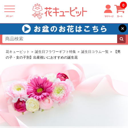
0
メニュー
マイページ
カート
×
花キューピット
誕生日フラワーギフト特集
誕生日コラム一覧
【男
の子・女の子別】出産祝いにおすすめの誕生花