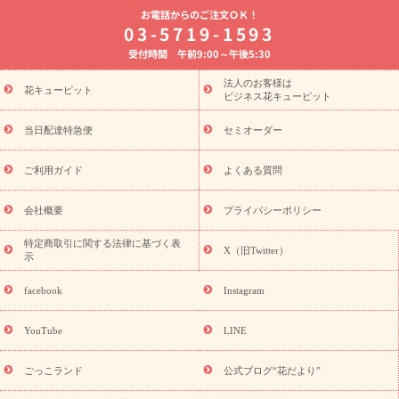
お電話からのご注文ＯＫ！
8月の誕生花(トルコキキョウ)
開店・開業祝い
退職祝い
結
03-5719-1593
婚記念日
お供え・お悔やみ
お供え・お悔やみの花
四十九日
受付時間 午前9:00～午後5:30
法要以降に贈る花
通夜・葬儀に贈る花
胡蝶蘭・花鉢
プリザ
ーブドフラワー
季節のイベント
ひまわり ギフト・プレゼント
法人のお客様は
季節のイベント
花キューピット
特集
お盆 花（新盆・初盆）
お盆 花（新
ビジネス花キューピット
盆・初盆）
お盆 花（新盆・初盆）
お盆・お供え 花とセットギ
フト
お盆・お供え プリザーブドフラワー
ひまわり ギフト・プ
当日配達特急便
セミオーダー
レゼント特集
夏の花贈り・お中元・暑中見舞い 花のギフト特集
敬老の日におくる花ギフト・プレゼント特集
敬老の日におくる
ご利用ガイド
よくある質問
花ギフト・プレゼント特集
敬老の日 花のおすすめランキング
敬
老の日 花鉢植えのギフト・プレゼント特集
敬老の日 花とセットギ
会社概要
プライバシーポリシー
フト・プレゼント特集
敬老の日の花 全てのギフト一覧
キャン
誕生日の花を
特定商取引に関する法律に基づく表
ペーン
「きょう誕生日なんです」キャンペーン
X（旧Twitter）
示
探す
誕生日フラワーギフト
誕生日フラワーギフト特集
誕生
日フラワーギフト商品一覧
バラ
ユリ
トルコキキョウ
8月の
facebook
Instagram
誕生花(トルコキキョウ)
9月の誕生花(リンドウ)
誕生日セット
ギフト
キャンペーン
「きょう誕生日なんです」キャンペーン
YouTube
LINE
用途から探す
お祝いの花特集
当日配達特急便
お祝い商品
一覧
お祝い
開店・開業祝い
新築・引っ越し祝い
退職祝い
ごっこランド
公式ブログ“花だより”
結婚記念日
結婚祝い
出産祝い
退院祝い・快気祝い
還暦