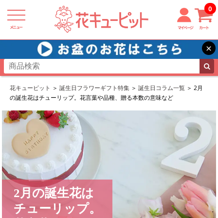
0
メニュー
マイページ
カート
×
花キューピット
誕生日フラワーギフト特集
誕生日コラム一覧
2月
の誕生花はチューリップ。花言葉や品種、贈る本数の意味など
2月の誕生花は
チューリップ。